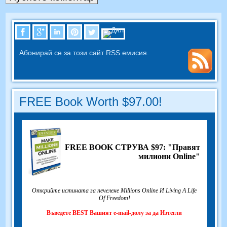
Абонирай се за този сайт RSS емисия.
FREE Book Worth $97.00!
FREE BOOK СТРУВА $97: "Правят
милиони Online"
Открийте истината за печелене Millions Online И Living A Life
Of Freedom!
Въведете BEST Вашият e-mail-долу за да Изтегли