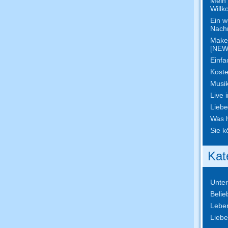
Mein 
Willk
Ein w
Nachr
Make
[NEW
Einfa
Koste
Musik
Live 
Lieb
Was h
Sie k
Kat
Unte
Belie
Lebe
Lieb