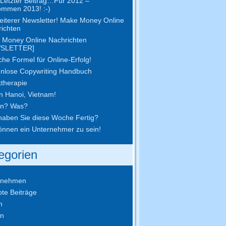
Letzter Beitrag…Für 2012 –
ommen 2013! :-)
eiterer Newsletter! Make Money Online
ichten
 Money Online Nachrichten
SLETTER]
che Formel für Online-Erfolg!
nlose Copywriting Handbuch
therapie
in Hanoi, Vietnam!
en? Was?
aben Sie diese Woche Fertig?
önnen ein Unternehmer zu sein!
egorien
rnehmen
bte Beiträge
n
en