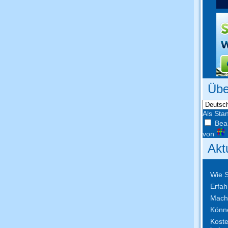
Übe
Als Sta
Bear
von
Akt
Wie S
Erfah
Mache
Könne
Koste