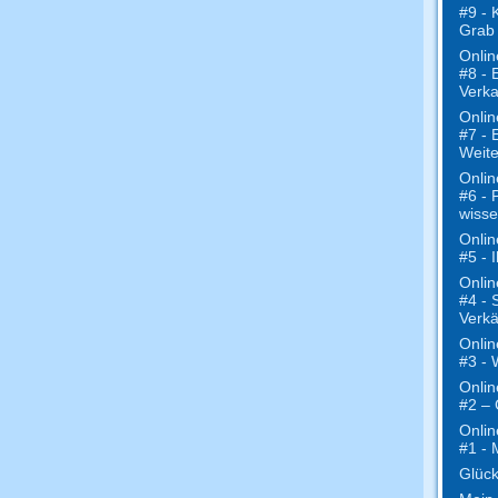
#9 - 
Grab
Onlin
#8 - 
Verk
Onlin
#7 - 
Weit
Onlin
#6 - 
wisse
Onlin
#5 - 
Onlin
#4 - 
Verkä
Onlin
#3 - 
Onlin
#2 – 
Onlin
#1 - 
Glück