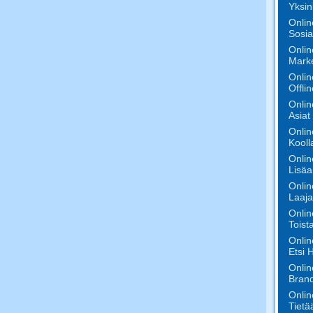
Yksin
Onlin
Sosia
Onlin
Marke
Onlin
Offli
Onlin
Asiat
Onlin
Koolla
Onlin
Lisäa
Onlin
Laaja
Onlin
Toist
Onlin
Etsi 
Onlin
Bran
Onlin
Tietä