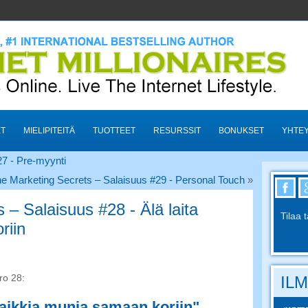
ET
MIELIPITEITÄ
TUOTTEET
RESURSSIT
BONUKSET
YHTE
27 - Pre-myynti
ne Marketing Secrets – Salaisuus #29 - Personal Touch
»
 – Salaisuus #28 - Älä laita
Tilaa 
riin
ro 28:
ILM
 kaikkia munia samaan koriin"