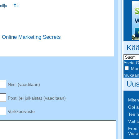
untija Tai
,
Online Marketing Secrets
Kää
Aseta Ol
Muo
mukaa
Uus
Nimi (vaaditaan)
Posti (ei julkaista) (vaaditaan)
Miten
Opi a
Verkkosivusto
Tee n
Voit 
Free 
Vierai