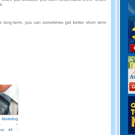
e
.
e long-term
,
you can sometimes get better short term
 Marketing
rets –
suus #4 -