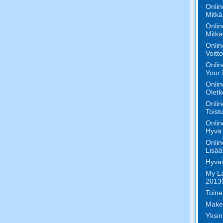
Onlin
Mitkä
Onlin
Mitkä
Onlin
Voitto
Onlin
Your 
Onlin
Oletk
Onlin
Toist
Onlin
Hyvä 
Onlin
Lisää
Hyvää
My La
2013!
Toine
Make
Yksin