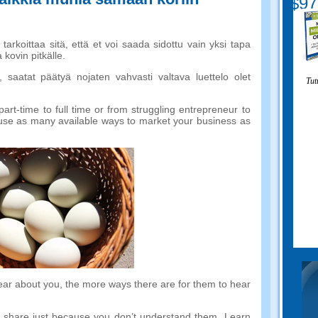
$97
tarkoittaa sitä, että et voi saada sidottu vain yksi tapa
 kovin pitkälle.
ut, saatat päätyä nojaten vahvasti valtava luettelo olet
Tut
part-time to full time or from struggling entrepreneur to
use as many available ways to market your business as
ear about you
,
the more ways there are for them to hear
t share just because you don’t understand them
.
Learn