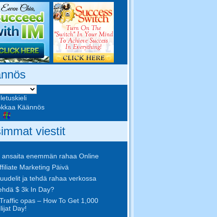
nnös
etuskieli
kkaa Käännös
n
immat viestit
 ansaita enemmän rahaa Online
ffiliate Marketing Päivä
uudelit ja tehdä rahaa verkossa
tehdä $ 3k In Day?
Traffic opas – How To Get 1,000
lijat Day!