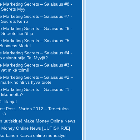
e Marketing Secrets – Salaisuus #8 -
 Secrets Myy
e Marketing Secrets – Salaisuus #7 -
 Secrets Kerro
e Marketing Secrets – Salaisuus #6 -
 Secrets tiedät jo
e Marketing Secrets – Salaisuus #5 -
Business Model
e Marketing Secrets – Salaisuus #4 -
o asiantuntija Tai Myyjä?
e Marketing Secrets – Salaisuus #3 -
uvat mikä toimii
e Marketing Secrets – Salaisuus #2 –
markkinointi vs hyvä tuote
e Marketing Secrets – Salaisuus #1 -
 liikennettä?
 Tilaajat
st Post…Varten 2012 – Tervetuloa
 :-)
n uutiskirje! Make Money Online News
 Money Online News [UUTISKIRJE]
kertainen Kaava online menestys!