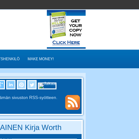
YSHENKILÖ
MAKE MONEY!
tämän sivuston RSS-syötteen.
AINEN Kirja Worth