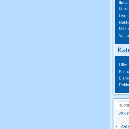
Ilmai
Musii
Live 
Rakk
Mitä o
Voit o
Kat
Liike
Kiinn
Eläm
Rakk
SUOS
ARKIS
Voit 