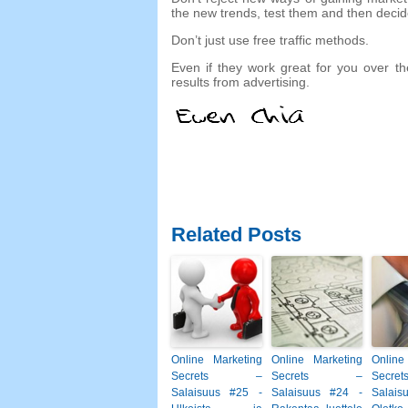
the new trends
,
test them and then decid
Don’t just use free traffic methods
.
Even if they work great for you over th
results from advertising
.
Related Posts
Online Marketing
Online Marketing
Online
Secrets –
Secrets –
Sec
Salaisuus #25 -
Salaisuus #24 -
Salai