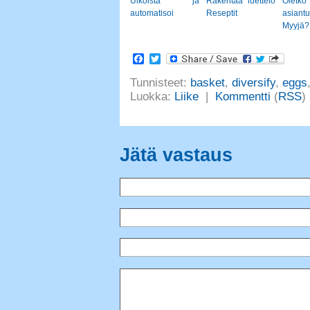
Ulkoista ja
Rakentaa luettelo
Oletko
automatisoi
Reseptit
asiant
Myyjä?
Facebook
Twitter
Tunnisteet:
basket
,
diversify
,
eggs
Luokka:
Liike
|
Kommentti
(
RSS
)
Jätä vastaus