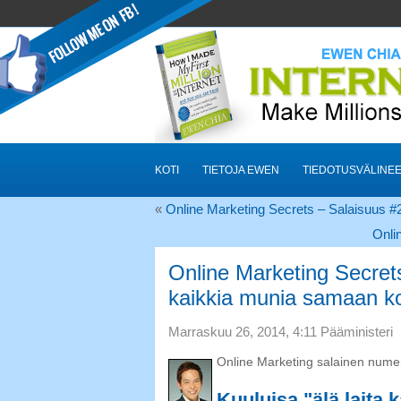
KOTI
TIETOJA EWEN
TIEDOTUSVÄLINE
«
Online Marketing Secrets – Salaisuus #
Onli
Online Marketing Secrets
kaikkia munia samaan ko
Marraskuu 26, 2014, 4:11 Pääministeri
Online Marketing salainen nume
Kuuluisa "älä laita