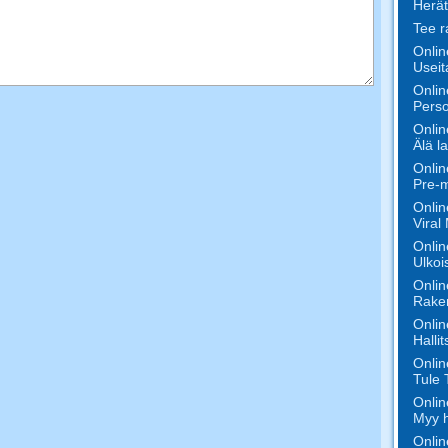
Herät
Tee r
Onlin
Useita
Onlin
Perso
Onlin
Älä l
Onlin
Pre-m
Onlin
Viral
Onlin
Ulkoi
Onlin
Raken
Onlin
Halli
Onlin
Tule 
Onlin
Myy h
Onlin