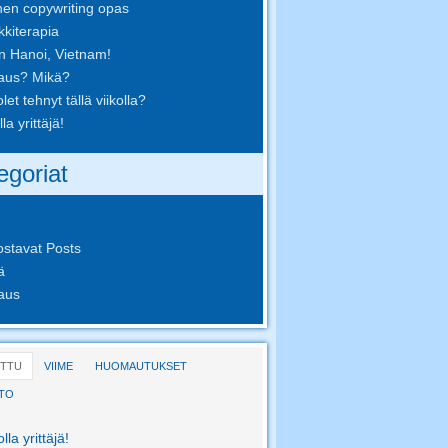
nen copywriting opas
kkiterapia
in Hanoi, Vietnam!
aus? Mikä?
let tehnyt tällä viikolla?
lla yrittäjä!
egoriat
ostavat Posts
ä
aus
ITTU
VIIME
HUOMAUTUKSET
TO
olla yrittäjä!