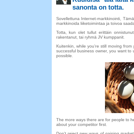
sanonta on totta.
Sovellettuna Internet-markkinointi, Tämä 
markkinoida liiketoimintaa ja toivoa saada
Totta, kun olet tullut erittäin onnistun
rakentanut, tai ryhmä JV kumppanit.
Kuitenkin,
while you’re still moving from 
successful business owner
,
you want to 
possible
.
The more ways there are for people to h
about your competitor first
.
Don’t reject new ways of gaining marke