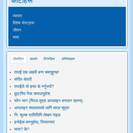
कोटीहरू
व्यापार
विशेष पोस्टहरू
जीवन
माया
लोकप्रिय
हालको
टिप्पणीहरू
अभिलेखहरू
तपाईं एक उद्यमी बन्न सक्नुहुन्छ!
संगीत थेरापी
तपाईंले यो हप्ता के गर्नुभयो?
छुट्टीमा पैसा कमाउनुहोस्
फोन जाग (रियल मुद्रा अनलाइन बनाउन रहस्य)
अनलाइन सफलताको लागि सरल सूत्र!
नि: शुल्क प्रतिलिपि लेखन गाइड
हनोईमा बस्नुहोस्, भियतनाम!
माया? के?