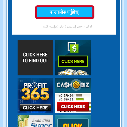
हामी तपाईंको गोपनीयतालाई सम्मान गर्दछौं