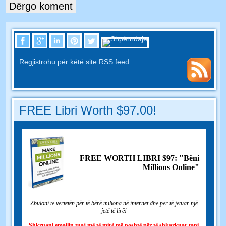
Regjistrohu për këtë site RSS feed.
FREE Libri Worth $97.00!
FREE WORTH LIBRI $97: "Bëni
Millions Online"
Zbuloni të vërtetën për të bërë miliona në internet dhe për të jetuar një
jetë të lirë!
Shkruani emailin tuaj më të mirë më poshtë për të shkarkuar tani