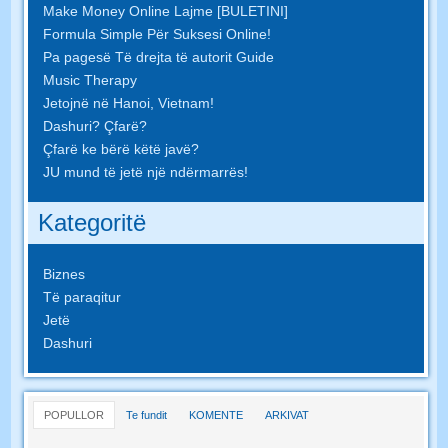
Make Money Online Lajme [BULETINI]
Formula Simple Për Suksesi Online!
Pa pagesë Të drejta të autorit Guide
Music Therapy
Jetojnë në Hanoi, Vietnam!
Dashuri? Çfarë?
Çfarë ke bërë këtë javë?
JU mund të jetë një ndërmarrës!
Kategoritë
Biznes
Të paraqitur
Jetë
Dashuri
POPULLOR
Te fundit
KOMENTE
ARKIVAT