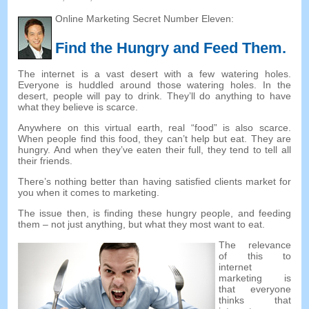
Online Marketing Secret Number Eleven
:
Find the Hungry and Feed Them
.
The internet is a vast desert with a few watering holes
.
Everyone is huddled around those watering holes
.
In the
desert
,
people will pay to drink
.
They’ll do anything to have
what they believe is scarce
.
Anywhere on this virtual earth
,
real
“
food
”
is also scarce
.
When people find this food
,
they can’t help but eat
.
They are
hungry
.
And when they’ve eaten their full
,
they tend to tell all
their friends
.
There’s nothing better than having satisfied clients market for
you when it comes to marketing
.
The issue then
,
is finding these hungry people
,
and feeding
them
–
not just anything
,
but what they most want to eat
.
The relevance
of this to
internet
marketing is
that everyone
thinks that