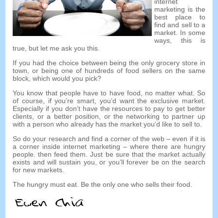
internet
marketing is the
best place to
find and sell to a
market
.
In some
ways
,
this is
true
,
but let me ask you this
.
If you had the choice between being the only grocery store in
town
,
or being one of hundreds of food sellers on the same
block
,
which would you pick
?
You know that people have to have food
,
no matter what
.
So
of course
,
if you’re smart
,
you’d want the exclusive market
.
Especially if you don’t have the resources to pay to get better
clients
,
or a better position
,
or the networking to partner up
with a person who already has the market you’d like to sell to
.
So do your research and find a corner of the web
–
even if it is
a corner inside internet marketing
–
where there are hungry
people
.
then feed them
.
Just be sure that the market actually
exists and will sustain you
,
or you’ll forever be on the search
for new markets
.
The hungry must eat
.
Be the only one who sells their food
.