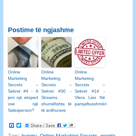
Postime të ngjashme
Online
Online
Online
Marketing
Marketing
Marketing
Secrets –
Secrets –
Secrets –
Sekret #4 - A
Sekret #30 -
Sekret #14 -
jeni një ekspert
Streams
Vlera Lies Në
ose një
shumëfishta të
pamjaftueshmëri
Salesperson?
të ardhurave
Facebook
Twitter
Tags
:
hungry
,
Online Marketing Secrets
,
people