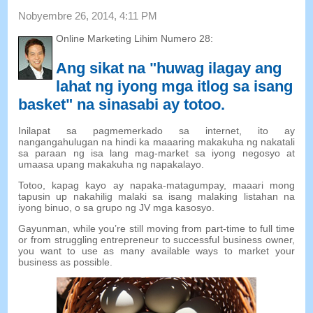
Nobyembre 26, 2014, 4:11
PM
Online Marketing Lihim Numero 28:
Ang sikat na "huwag ilagay ang
lahat ng iyong mga itlog sa isang
basket" na sinasabi ay totoo.
Inilapat sa pagmemerkado sa internet, ito ay
nangangahulugan na hindi ka maaaring makakuha ng nakatali
sa paraan ng isa lang mag-market sa iyong negosyo at
umaasa upang makakuha ng napakalayo.
Totoo, kapag kayo ay napaka-matagumpay, maaari mong
tapusin up nakahilig malaki sa isang malaking listahan na
iyong binuo, o sa grupo ng JV mga kasosyo.
Gayunman,
while you’re still moving from part-time to full time
or from struggling entrepreneur to successful business owner
,
you want to use as many available ways to market your
business as possible
.