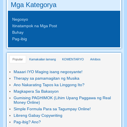
Mga Kategorya
Negosyo
Itinatampok na Mga Post
Buhay
Pag-ibig
Popular
Kamakailan lamang
KOMENTARYO
Arkibos
Maaari IYO Maging isang negosyante!
Therapy sa pamamagitan ng Musika
Ano Nakarating Tapos ka Linggong Ito?
Magkapera Sa Bakasyon
Gumising PAGHIMOK (Lihim Upang Paggawa ng Real
Money Online)
Simple Formula Para sa Tagumpay Online!
Libreng Gabay Copywriting
Pag-ibig? Ano?