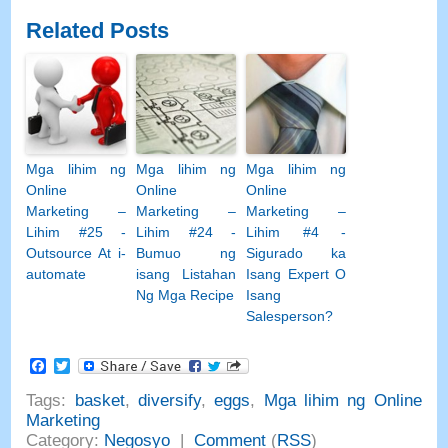
Related Posts
Mga lihim ng
Mga lihim ng
Mga lihim ng
Online
Online
Online
Marketing –
Marketing –
Marketing –
Lihim #25 -
Lihim #24 -
Lihim #4 -
Outsource At i-
Bumuo ng
Sigurado ka
automate
isang Listahan
Isang Expert O
Ng Mga Recipe
Isang
Salesperson?
Facebook
Twitter
Tags
:
basket
,
diversify
,
eggs
,
Mga lihim ng Online
Marketing
Category
:
Negosyo
|
Comment
(
RSS
)