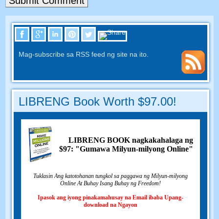
Mag-subscribe sa RSS feed ng site na ito.
LIBRENG Book Worth $97.00!
LIBRENG BOOK nagkakahalaga ng
$97: "Gumawa Milyun-milyong Online"
Tuklasin Ang katotohanan tungkol sa paggawa ng Milyun-milyong
Online At Buhay Isang Buhay ng Freedom!
Ipasok ang iyong pinakamahusay na Email ibaba Upang-
download na Ngayon