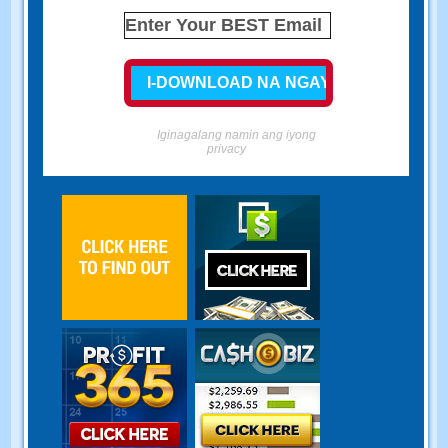
Iginagalang namin ang iyong
privacy