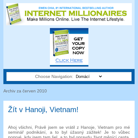
Choose Navigation:
Archiv za červen 2010
Žít v Hanoji, Vietnam!
Ahoj všichni, Právě jsem se vrátil z Hanoje, Vietnam pro mé
seminář podnikání, a to byl úžasný zážitek! Je to vůbec
poprvé, kdy jsem tam šel, a to byl opravdu život měnící cesta.