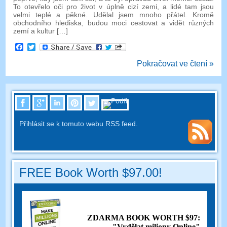
To otevřelo oči pro život v úplně cizí zemi, a lidé tam jsou
velmi teplé a pěkné. Udělal jsem mnoho přátel. Kromě
obchodního hlediska, budou moci cestovat a vidět různých
zemí a kultur […]
Facebook
Twitter
Pokračovat ve čtení »
Přihlásit se k tomuto webu RSS feed.
FREE Book Worth $97.00!
ZDARMA BOOK WORTH $97:
"Vydělat miliony Online"