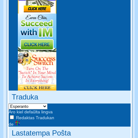
Traduka
Aro kiel defaŭlta lingva
Redaktas Tradukan
de
Lastatempa Poŝta