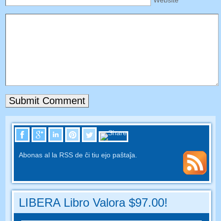
Abonas al la RSS de ĉi tiu ejo paŝtaĵa.
LIBERA Libro Valora $97.00!