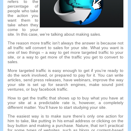
refers to the
percentage of
people who take
the action you
want them to
take when they
come to your
site
.
In this case
,
we’re talking about making sales
.
The reason more traffic isn’t always the answer is because not
all traffic will convert to sales for your site
.
What you want is
one of two things
–
a way to get more targeted traffic to your
site
,
or a way to get more of the traffic you get to convert to
sales
.
More targeted traffic is easy enough to get if you’re ready to
do the work involved
,
or prepared to pay for it
.
You can write
articles
,
send press releases
,
have webinars
,
improve the way
your site is set up for search engines
,
make sound joint
ventures
,
or buy facebook traffic
.
How to get the traffic that shows up to buy what you have at
your site at a predictable rate is
,
however
,
a completely
different matter
.
You’ll have to start studying your site
.
The easiest way is to make sure there’s only one action for
him to take
,
like putting in his email address or clicking on the
buy button and making a purchase
. Nature,
that isn’t practical
for some types of websites
,
such as blogs or content-based