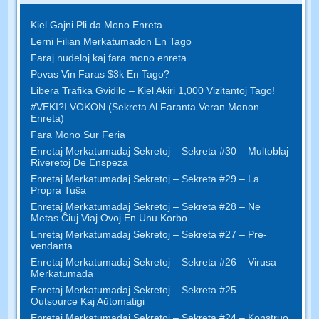
Kiel Gajni Pli da Mono Enreta
Lerni Filian Merkatumadon En Tago
Faraj nudeloj kaj fara mono enreta
Povas Vin Faras $3k En Tago?
Libera Trafika Gvidilo – Kiel Akiri 1,000 Vizitantoj Tago!
#VEKI?I VOKON (Sekreta Al Faranta Veran Monon
Enreta)
Fara Mono Sur Feria
Enretaj Merkatumadaj Sekretoj – Sekreta #30 – Multoblaj
Riveretoj De Enspeza
Enretaj Merkatumadaj Sekretoj – Sekreta #29 – La
Propra Tuŝa
Enretaj Merkatumadaj Sekretoj – Sekreta #28 – Ne
Metas Ĉiuj Viaj Ovoj En Unu Korbo
Enretaj Merkatumadaj Sekretoj – Sekreta #27 – Pre-
vendanta
Enretaj Merkatumadaj Sekretoj – Sekreta #26 – Virusa
Merkatumada
Enretaj Merkatumadaj Sekretoj – Sekreta #25 –
Outsource Kaj Aŭtomatigi
Enretaj Merkatumadaj Sekretoj – Sekreta #24 – Konstruo