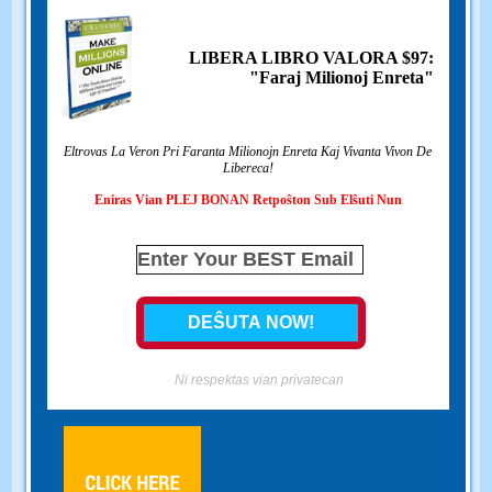
LIBERA LIBRO VALORA $97:
"Faraj Milionoj Enreta"
Eltrovas La Veron Pri Faranta Milionojn Enreta Kaj Vivanta Vivon De
Libereca!
Eniras Vian PLEJ BONAN Retpoŝton Sub Elŝuti Nun
Ni respektas vian privatecan