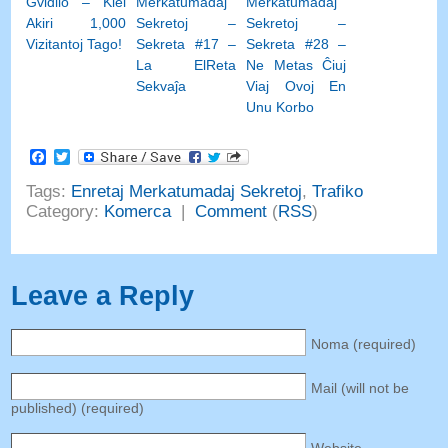
Gvidilo – Kiel
Merkatumadaj
Merkatumadaj
Akiri 1,000
Sekretoj –
Sekretoj –
Vizitantoj Tago!
Sekreta #17 –
Sekreta #28 –
La ElReta
Ne Metas Ĉiuj
Sekvaĵa
Viaj Ovoj En
Unu Korbo
Facebook
Twitter
Tags
:
Enretaj Merkatumadaj Sekretoj
,
Trafiko
Category
:
Komerca
|
Comment
(
RSS
)
Leave a Reply
Noma (
required
)
Mail
(
will not be
published
) (
required
)
Website