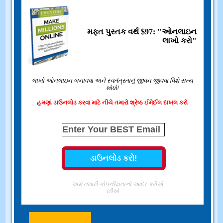
મફત પુસ્તક વર્થ $97: "ઓનલાઇન
લાખો કરો"
લાખો ઓનલાઇન બનાવવા અને સ્વતંત્રતાનું જીવન જીવવા વિશે સત્ય
શોધો!
હમણાં ડાઉનલોડ કરવા માટે નીચે તમારો શ્રેષ્ઠ ઈમેઈલ દાખલ કરો
અમે તમારી ગોપનીયતાનો આદર કરીએ
છીએ