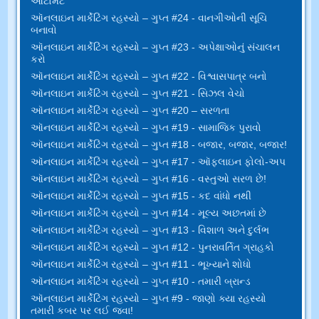
ઓટોમેટ
ઑનલાઇન માર્કેટિંગ રહસ્યો – ગુપ્ત #24 - વાનગીઓની સૂચિ
બનાવો
ઑનલાઇન માર્કેટિંગ રહસ્યો – ગુપ્ત #23 - અપેક્ષાઓનું સંચાલન
કરો
ઑનલાઇન માર્કેટિંગ રહસ્યો – ગુપ્ત #22 - વિશ્વાસપાત્ર બનો
ઑનલાઇન માર્કેટિંગ રહસ્યો – ગુપ્ત #21 - સિઝલ વેચો
ઑનલાઇન માર્કેટિંગ રહસ્યો – ગુપ્ત #20 – સરળતા
ઑનલાઇન માર્કેટિંગ રહસ્યો – ગુપ્ત #19 - સામાજિક પુરાવો
ઑનલાઇન માર્કેટિંગ રહસ્યો – ગુપ્ત #18 - બજાર, બજાર, બજાર!
ઑનલાઇન માર્કેટિંગ રહસ્યો – ગુપ્ત #17 - ઑફલાઇન ફોલો-અપ
ઑનલાઇન માર્કેટિંગ રહસ્યો – ગુપ્ત #16 - વસ્તુઓ સરળ છે!
ઑનલાઇન માર્કેટિંગ રહસ્યો – ગુપ્ત #15 - કદ વાંધો નથી
ઑનલાઇન માર્કેટિંગ રહસ્યો – ગુપ્ત #14 - મૂલ્ય અછતમાં છે
ઑનલાઇન માર્કેટિંગ રહસ્યો – ગુપ્ત #13 - વિશાળ અને દુર્લભ
ઑનલાઇન માર્કેટિંગ રહસ્યો – ગુપ્ત #12 - પુનરાવર્તિત ગ્રાહકો
ઑનલાઇન માર્કેટિંગ રહસ્યો – ગુપ્ત #11 - ભૂખ્યાને શોધો
ઑનલાઇન માર્કેટિંગ રહસ્યો – ગુપ્ત #10 - તમારી બ્રાન્ડ
ઑનલાઇન માર્કેટિંગ રહસ્યો – ગુપ્ત #9 - જાણો ક્યા રહસ્યો
તમારી કબર પર લઈ જવા!