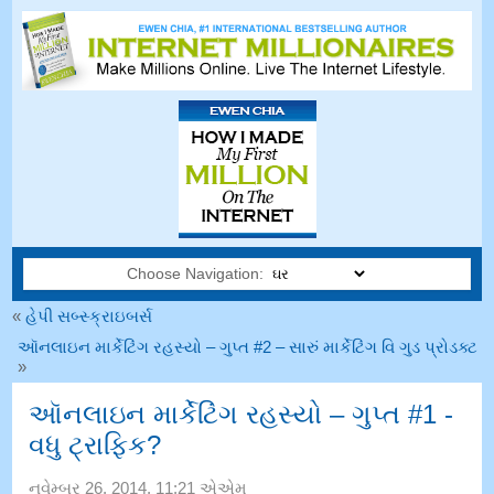
Choose Navigation:
«
હેપી સબ્સ્ક્રાઇબર્સ
ઑનલાઇન માર્કેટિંગ રહસ્યો – ગુપ્ત #2 – સારું માર્કેટિંગ વિ ગુડ પ્રોડક્ટ
»
ઑનલાઇન માર્કેટિંગ રહસ્યો – ગુપ્ત #1 -
વધુ ટ્રાફિક?
નવેમ્બર 26, 2014, 11:21 એએમ