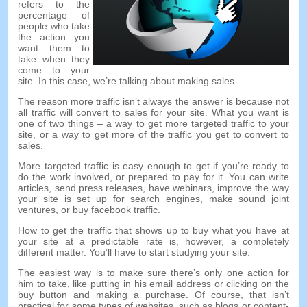
refers to the
percentage of
people who take
the action you
want them to
take when they
come to your
site
.
In this case
,
we’re talking about making sales
.
The reason more traffic isn’t always the answer is because not
all traffic will convert to sales for your site
.
What you want is
one of two things
–
a way to get more targeted traffic to your
site
,
or a way to get more of the traffic you get to convert to
sales
.
More targeted traffic is easy enough to get if you’re ready to
do the work involved
,
or prepared to pay for it
.
You can write
articles
,
send press releases
,
have webinars
,
improve the way
your site is set up for search engines
,
make sound joint
ventures
,
or buy facebook traffic
.
How to get the traffic that shows up to buy what you have at
your site at a predictable rate is
,
however
,
a completely
different matter
.
You’ll have to start studying your site
.
The easiest way is to make sure there’s only one action for
him to take
,
like putting in his email address or clicking on the
buy button and making a purchase
.
Of course
,
that isn’t
practical for some types of websites
,
such as blogs or content-