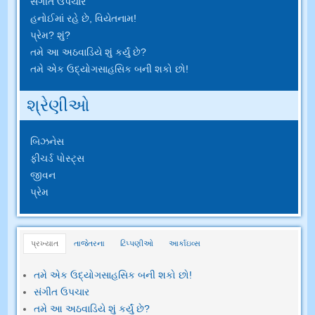
સંગીત ઉપચાર
હનોઈમાં રહે છે, વિયેતનામ!
પ્રેમ? શું?
તમે આ અઠવાડિયે શું કર્યું છે?
તમે એક ઉદ્યોગસાહસિક બની શકો છો!
શ્રેણીઓ
બિઝનેસ
ફીચર્ડ પોસ્ટ્સ
જીવન
પ્રેમ
પ્રખ્યાત
તાજેતરના
ટિપ્પણીઓ
આર્કાઇવ્સ
તમે એક ઉદ્યોગસાહસિક બની શકો છો!
સંગીત ઉપચાર
તમે આ અઠવાડિયે શું કર્યું છે?