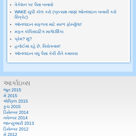
વેકેશન પર પૈસા બનાવો
WAKE યુપી કૉલ કરો (પ્રત્યક્ષ નાણાં ઓનલાઇન બનાવી કરો
સિક્રેટ)
ઑનલાઇન સફળતા માટે સરળ ફોર્મ્યુલા!
મફત કૉપિરાઇટિંગ માર્ગદર્શિકા
પ્રેમ? શું?
હનોઈમાં રહે છે, વિયેતનામ!
ઑનલાઇન વધુ પૈસા કેવી રીતે કમાવવા
આર્કાઇવ્સ
જૂન 2015
મે 2015
એપ્રિલ 2015
કુચ 2015
ડિસેમ્બર 2014
નવેમ્બર 2014
જાન્યુઆરી 2013
ડિસેમ્બર 2012
મે 2012