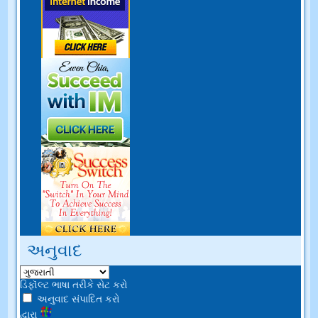
અનુવાદ
ડિફૉલ્ટ ભાષા તરીકે સેટ કરો
અનુવાદ સંપાદિત કરો
દ્વારા