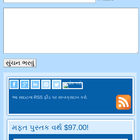
આ સાઇટના RSS ફીડ પર સબ્સ્ક્રાઇબ કરો.
મફત પુસ્તક વર્થ $97.00!