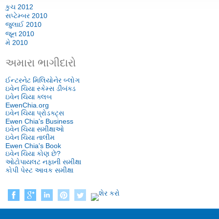
કુચ 2012
સપ્ટેમ્બર 2010
જુલાઈ 2010
જૂન 2010
મે 2010
અમારા ભાગીદારો
ઈન્ટરનેટ મિલિયોનેર બ્લોગ
ઇવેન ચિયા સ્કેમ્સ ડીબંક્ડ
ઇવેન ચિયા ક્લબ
EwenChia.org
ઇવેન ચિયા પ્રોડક્ટ્સ
Ewen Chia's Business
ઇવેન ચિયા સમીક્ષાઓ
ઇવેન ચિયા તાલીમ
Ewen Chia's Book
ઇવેન ચિયા કોણ છે?
ઓટોપાયલટ નફાની સમીક્ષા
કોપી પેસ્ટ આવક સમીક્ષા