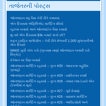
તાજેતરની પોસ્ટ્સ
ઑનલાઇન વધુ પૈસા કેવી રીતે કમાવવા
એક દિવસમાં એફિલિએટ માર્કેટિંગ શીખો
નૂડલ્સ બનાવો અને ઓનલાઈન પૈસા કમાવો
શું તમે એક દિવસમાં $3k કમાઈ શકો છો?
મફત ટ્રાફિક માર્ગદર્શન – કેવી રીતે મેળવવી 1,000 મુલાકાતીઓ
એક દિવસ!
WAKE યુપી કૉલ કરો (પ્રત્યક્ષ નાણાં ઓનલાઇન બનાવી કરો
સિક્રેટ)
વેકેશન પર પૈસા બનાવો
ઑનલાઇન માર્કેટિંગ રહસ્યો – ગુપ્ત #30 - આવકના બહુવિધ
પ્રવાહો
ઑનલાઇન માર્કેટિંગ રહસ્યો – ગુપ્ત #29 - વ્યક્તિગત સ્પર્શ
ઑનલાઇન માર્કેટિંગ રહસ્યો – ગુપ્ત #28 - તમારા બધા ઇંડાને એક
ટોપલીમાં ન મૂકો
ઑનલાઇન માર્કેટિંગ રહસ્યો – ગુપ્ત #27 - પૂર્વ-વેચાણ
ઑનલાઇન માર્કેટિંગ રહસ્યો – ગુપ્ત #26 - વાયરલ માર્કેટિંગ
ઑનલાઇન માર્કેટિંગ રહસ્યો – ગુપ્ત #25 - આઉટસોર્સ અને