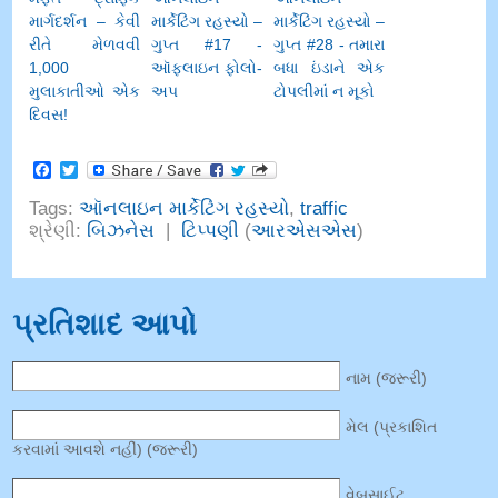
માર્ગદર્શન – કેવી
માર્કેટિંગ રહસ્યો –
માર્કેટિંગ રહસ્યો –
રીતે મેળવવી
ગુપ્ત #17 -
ગુપ્ત #28 - તમારા
1,000
ઑફલાઇન ફોલો-
બધા ઇંડાને એક
મુલાકાતીઓ એક
અપ
ટોપલીમાં ન મૂકો
દિવસ!
Facebook
Twitter
Tags
:
ઑનલાઇન માર્કેટિંગ રહસ્યો
,
traffic
શ્રેણી:
બિઝનેસ
|
ટિપ્પણી
(
આરએસએસ
)
પ્રતિશાદ આપો
નામ (જરૂરી)
મેલ (પ્રકાશિત
કરવામાં આવશે નહીં) (જરૂરી)
વેબસાઈટ