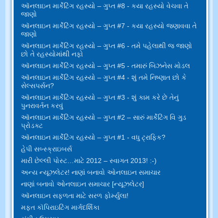
ઑનલાઇન માર્કેટિંગ રહસ્યો – ગુપ્ત #8 - કયા રહસ્યો વેચવા તે
જાણો
ઑનલાઇન માર્કેટિંગ રહસ્યો – ગુપ્ત #7 - કયા રહસ્યો જણાવવા તે
જાણો
ઑનલાઇન માર્કેટિંગ રહસ્યો – ગુપ્ત #6 - તમે પહેલાથી જ જાણો
છો તે રહસ્યોમાંથી નફો
ઑનલાઇન માર્કેટિંગ રહસ્યો – ગુપ્ત #5 - તમારું બિઝનેસ મોડલ
ઑનલાઇન માર્કેટિંગ રહસ્યો – ગુપ્ત #4 - શું તમે નિષ્ણાત છો કે
સેલ્સપર્સન?
ઑનલાઇન માર્કેટિંગ રહસ્યો – ગુપ્ત #3 - શું કામ કરે છે તેનું
પુનરાવર્તન કરવું
ઑનલાઇન માર્કેટિંગ રહસ્યો – ગુપ્ત #2 – સારું માર્કેટિંગ વિ ગુડ
પ્રોડક્ટ
ઑનલાઇન માર્કેટિંગ રહસ્યો – ગુપ્ત #1 - વધુ ટ્રાફિક?
હેપી સબ્સ્ક્રાઇબર્સ
મારી છેલ્લી પોસ્ટ…માટે 2012 – સ્વાગત 2013! :-)
અન્ય ન્યૂઝલેટર! નાણાં બનાવો ઓનલાઇન સમાચાર
નાણાં બનાવો ઓનલાઇન સમાચાર [ન્યૂઝલેટર]
ઑનલાઇન સફળતા માટે સરળ ફોર્મ્યુલા!
મફત કૉપિરાઇટિંગ માર્ગદર્શિકા