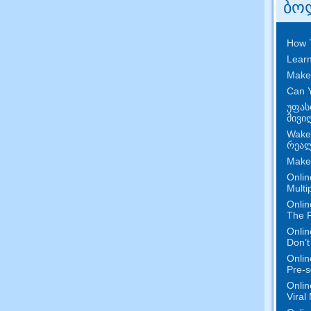
ბო
How 
Learn
Make
Can Y
უფას
მივი
Wake
რეალ
Make
Onlin
Multi
Onlin
The P
Onlin
Don’t
Onlin
Pre-s
Onlin
Viral