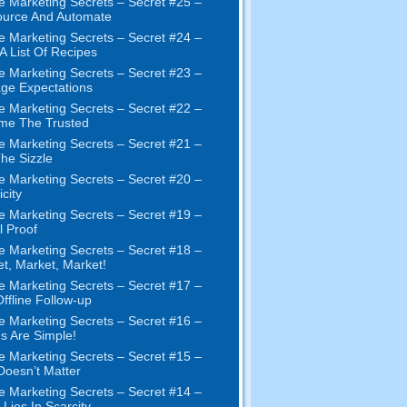
e Marketing Secrets
–
Secret
#25
–
ource And Automate
e Marketing Secrets
–
Secret
#24
–
 A List Of Recipes
e Marketing Secrets
–
Secret
#23
–
ge Expectations
e Marketing Secrets
–
Secret
#22
–
me The Trusted
e Marketing Secrets
–
Secret
#21
–
The Sizzle
e Marketing Secrets
–
Secret
#20 –
city
e Marketing Secrets
–
Secret
#19
–
l Proof
e Marketing Secrets
–
Secret
#18
–
et
,
Market
,
Market
!
e Marketing Secrets
–
Secret
#17
–
ffline Follow-up
e Marketing Secrets
–
Secret
#16
–
s Are Simple
!
e Marketing Secrets
–
Secret
#15
–
Doesn’t Matter
e Marketing Secrets
–
Secret
#14
–
 Lies In Scarcity