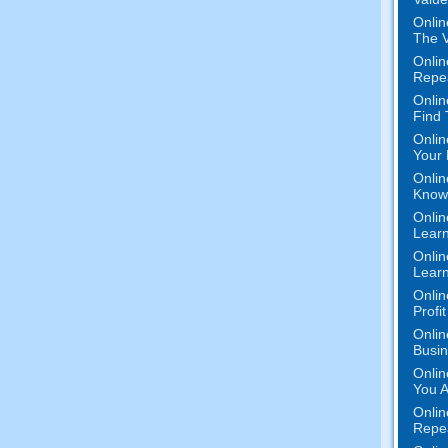
Onlin
The V
Onlin
Repe
Onlin
Find
Onlin
Your 
Onlin
Know 
Onlin
Learn
Onlin
Learn
Onlin
Profi
Onlin
Busi
Onlin
You A
Onlin
Repe