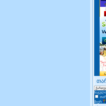
თა
ნაგული
თარ
მიერ