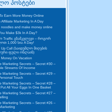
ლო პოსტები
To Earn More Money Online
 Affiliate Marketing In A Day
 noodles and make money online
ou Make $3k In A Day
?
ო Traffic გზამკვლევი – როგორ
ღოთ 1,000 სია A Day!
 Up Call (საიდუმლო მიღების
ური ფული ონლაინ)
 Money On Vacation
e Marketing Secrets
–
Secret
#30
–
ple Streams Of Income
e Marketing Secrets
–
Secret
#29
–
ersonal Touch
e Marketing Secrets
–
Secret
#28
–
 Put All Your Eggs In One Basket
e Marketing Secrets
–
Secret
#27
–
elling
e Marketing Secrets
–
Secret
#26
–
 Marketing