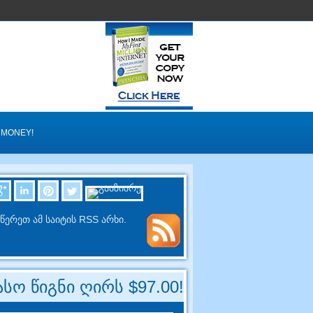
 MONEY
!
წერეთ ამ საიტის RSS არხი.
სო წიგნი ღირს $97.00!