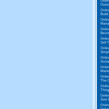
Onlin
Outs
Onlin
Build
Onlin
Mana
Onlin
Beco
Onlin
Sell 
Onlin
Simpli
Onlin
Socia
Onlin
Mark
Onlin
The O
Onlin
Thing
Onlin
Size 
Onlin
Value