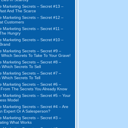
e Marketing Secrets
–
Secret
#13
–
ast And The Scarce
e Marketing Secrets
–
Secret
#12
–
at Customers
e Marketing Secrets
–
Secret
#11
–
 The Hungry
e Marketing Secrets
–
Secret
#10
–
Brand
e Marketing Secrets
–
Secret
#9
–
Which Secrets To Take To Your Grave
!
e Marketing Secrets
–
Secret
#8
–
 Which Secrets To Sell
e Marketing Secrets
–
Secret
#7
–
 Which Secrets To Tell
e Marketing Secrets
–
Secret
#6
–
t From The Secrets You Already Know
e Marketing Secrets
–
Secret
#5
– Your
ness Model
e Marketing Secrets
–
Secret
#4
– Are
n Expert Or A Salesperson
?
e Marketing Secrets
–
Secret
#3
–
ating What Works