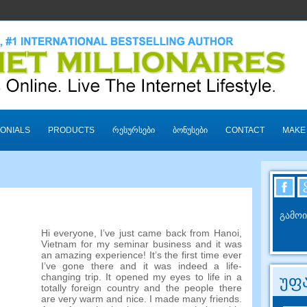
ONIALS
PRODUCTS
ᲠᲔᲡᲣᲠᲡᲔᲑᲘ
ᲑᲝᲜᲣᲡᲔᲑᲘ
CONTACT
MAKE
გამოი
Hi everyone
,
I’ve just came back from Hanoi
,
Vietnam for my seminar business and it was
an amazing experience
!
It’s the first time ever
I’ve gone there and it was indeed a life-
changing trip
.
It opened my eyes to life in a
უფა
totally foreign country and the people there
are very warm and nice
.
I made many friends
.