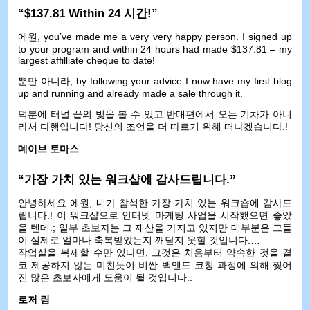
“$137.81
Within
24 시간!”
에원,
you’ve made me a very very happy person
.
I signed up
to your program and within
24
hours had made
$137.81 –
my
largest affilliate cheque to date
!
뿐만 아니라,
by following your advice I now have my first blog
up and running and already made a sale through it
.
덕분에 터널 끝의 빛을 볼 수 있고 반대편에서 오는 기차가 아니
라서 다행입니다! 당신의 조언을 더 따르기 위해 떠나겠습니다.!
데이브 토마스
“가장 가치 있는 워크샵에 감사드립니다.”
안녕하세요 에원, 내가 참석한 가장 가치 있는 워크숍에 감사드
립니다.! 이 워크샵으로 인터넷 마케팅 사업을 시작했으면 좋았
을 텐데.; 일부 초보자는 그 재산을 가지고 있지만 대부분은 그들
이 실제로 얼마나 축복받았는지 깨닫지 못할 것입니다.…
작업실을 복제할 수만 있다면, 그것은 처음부터 약속한 것을 결
코 제공하지 않는 미친듯이 비싼 백엔드 코칭 과정에 의해 찢어
진 많은 초보자에게 도움이 될 것입니다..
로저 림