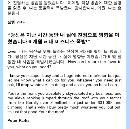
에 전달하는 방법을 몰랐습니다.. 이메일 작성 방법에 대한 설명
을 읽은 후, 나는 통찰력이 폭발했다. 감사합니다, 에원. 나는 흥
분된다.
살림 라나
“당신은 지난 시간 동안 내 삶에 진정으로 영향을 미
쳤습니다 6 개월 & 내 비즈니스 폭발!”
Ewen 나는 당신을 위해 놀라운 진정한 평가를 떨어 뜨 렸습니
다., 당신은 지난 시간 동안 내 삶에 영향을 미쳤습니다 6 몇 달
동안 내 사업을 폭발시켰습니다..
How can I return the favor to
you
,
what do you need
?
I know your super busy and a huge internet marketer but just
let me know what I can do for you
,
whatever you need just
ask
,
I’ll drop whatever I’m doing and assist you as best I can
.
You’re the man
,
you absolutely skyrocketed my business
,
and
my alexa ranking jumped through the roof with your tactics
from like literally over
3
millionth to just under
631,098
and
climbing
.
That’s why I buy pretty much whatever you put out
,
its just that good Your the man
!
Peter Parks