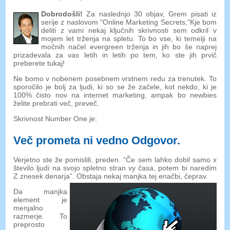
Dobrodošli!
Za naslednjo 30 objav, Grem pisati iz
serije z naslovom "Online Marketing Secrets,"Kje bom
deliti z vami nekaj ključnih skrivnosti sem odkril v
mojem let trženja na spletu. To bo vse, ki temelji na
močnih načel evergreen trženja in jih bo še naprej
prizadevala za vas letih in letih po tem, ko ste jih prvič
preberete tukaj!
Ne bomo v nobenem posebnem vrstnem redu za trenutek. To
sporočilo je bolj za ljudi, ki so se že začele, kot nekdo, ki je
100% čisto nov na internet marketing, ampak bo newbies
želite prebrati več, preveč.
Skrivnost Number One je:
Več prometa ni vedno Odgovor
.
Verjetno ste že pomislili, preden. “Če sem lahko dobil samo x
število ljudi na svojo spletno stran vy časa, potem bi naredim
Z znesek denarja”. Obstaja nekaj manjka tej enačbi, čeprav.
Da manjka
element je
menjalno
razmerje. To
preprosto