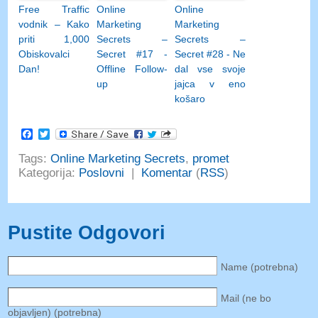
Free Traffic
Online
Online
vodnik – Kako
Marketing
Marketing
priti 1,000
Secrets –
Secrets –
Obiskovalci
Secret #17 -
Secret #28 - Ne
Dan!
Offline Follow-
dal vse svoje
up
jajca v eno
košaro
Facebook
Twitter
Tags:
Online Marketing Secrets
,
promet
Kategorija:
Poslovni
|
Komentar
(
RSS
)
Pustite Odgovori
Name (potrebna)
Mail (ne bo
objavljen) (potrebna)