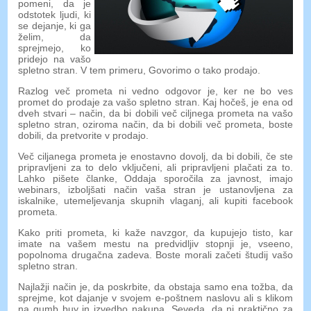
pomeni, da je
odstotek ljudi, ki
se dejanje, ki ga
želim, da
sprejmejo, ko
pridejo na vašo
spletno stran. V tem primeru, Govorimo o tako prodajo.
Razlog več prometa ni vedno odgovor je, ker ne bo ves
promet do prodaje za vašo spletno stran. Kaj hočeš, je ena od
dveh stvari – način, da bi dobili več ciljnega prometa na vašo
spletno stran, oziroma način, da bi dobili več prometa, boste
dobili, da pretvorite v prodajo.
Več ciljanega prometa je enostavno dovolj, da bi dobili, če ste
pripravljeni za to delo vključeni, ali pripravljeni plačati za to.
Lahko pišete članke, Oddaja sporočila za javnost, imajo
webinars, izboljšati način vaša stran je ustanovljena za
iskalnike, utemeljevanja skupnih vlaganj, ali kupiti facebook
prometa.
Kako priti prometa, ki kaže navzgor, da kupujejo tisto, kar
imate na vašem mestu na predvidljiv stopnji je, vseeno,
popolnoma drugačna zadeva. Boste morali začeti študij vašo
spletno stran.
Najlažji način je, da poskrbite, da obstaja samo ena tožba, da
sprejme, kot dajanje v svojem e-poštnem naslovu ali s klikom
na gumb buy in izvedbo nakupa. Seveda, da ni praktično za