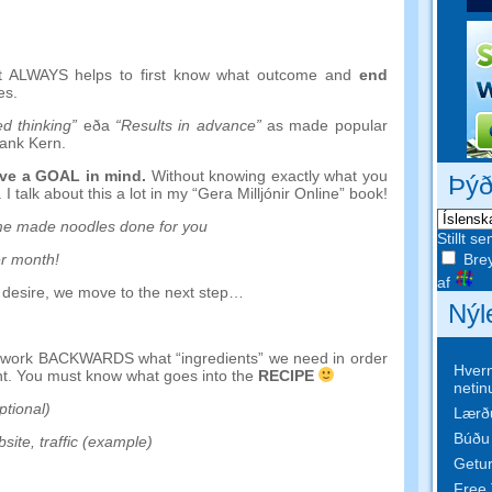
it ALWAYS helps to first know what outcome and
end
es
.
d thinking
”
eða
“
Results in advance
”
as made popular
ank Kern
.
ave a GOAL in mind
.
Without knowing exactly what you
Þýð
.
I talk about this a lot in my
“Gera Milljónir Online”
book
!
e made noodles done for you
Stillt s
Brey
r month
!
af
 desire
,
we move to the next step
…
Nýl
d work BACKWARDS what
“
ingredients
”
we need in order
Hvern
nt
.
You must know what goes into the
RECIPE
netin
ptional
)
Lærðu
Búðu 
bsite
,
traffic
(
example
)
Getur
Free 