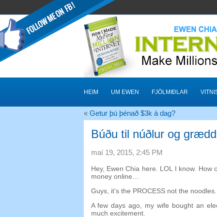
HEIM
UM EWEN
FJÖLMIÐLAR
VITN
«
Getur þú þénað $3k á dag?
Búðu til núðlur og grædd
maí 19, 2015, 2:45
PM
Hey
,
Ewen Chia here
.
LOL I know
.
How c
money online
…
Guys
,
it’s the PROCESS not the noodles
A few days ago
,
my wife bought an ele
much excitement
.