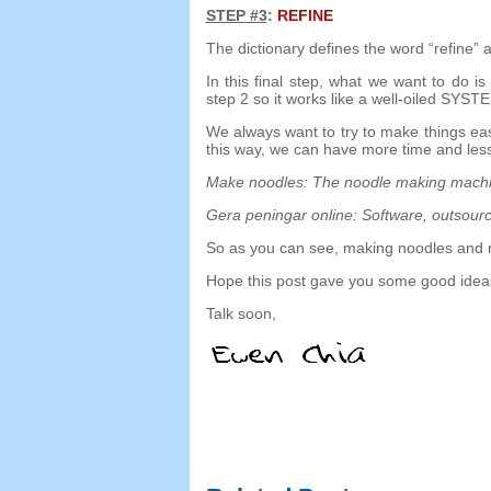
STEP
#3
:
REFINE
The dictionary defines the word
“
refine
”
a
In this final step
,
what we want to do is 
step
2
so it works like a well-oiled SYST
We always want to try to make things ea
this way
,
we can have more time and less
Make noodles
:
The noodle making mach
Gera peningar online:
Software
,
outsour
So as you can see
,
making noodles and 
Hope this post gave you some good ideas
Talk soon
,