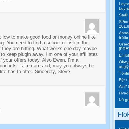
Leynd
Leynd
Sælir
Síðas
2013!
Annað
follow to make good food or money online like
fréttir
ing
.
You need to find a school of fish in the
Græða
 they are hitting
.
What works one day maybe
[FRÉ
 to keep plugin away
.
I’m one of your affiliates
Einfö
f your offers today
.
Also Ewen
,
I’m a
Ókey
products
.
Take care and
,
may you always be
auglý
ife has to offer
.
Sincerely
,
Steve
Tónli
Býr í
Ást?
Hvað 
Þú ge
!
Flo
Viðski