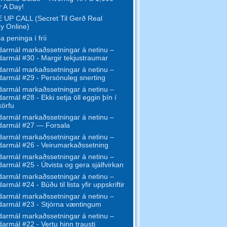
r A Day!
UP CALL (Secret Til Gerð Real
y Online)
 peninga í fríi
armál markaðssetningar á netinu –
armál #30 - Margir tekjustraumar
armál markaðssetningar á netinu –
armál #29 - Persónuleg snerting
armál markaðssetningar á netinu –
armál #28 - Ekki setja öll eggin þín í
körfu
armál markaðssetningar á netinu –
darmál #27 — Forsala
armál markaðssetningar á netinu –
armál #26 - Veirumarkaðssetning
armál markaðssetningar á netinu –
armál #25 - Útvista og gera sjálfvirkan
armál markaðssetningar á netinu –
rmál #24 - Búðu til lista yfir uppskriftir
armál markaðssetningar á netinu –
armál #23 - Stjórna væntingum
armál markaðssetningar á netinu –
armál #22 - Vertu hinn trausti