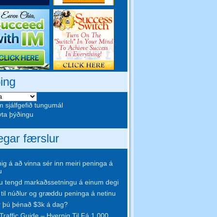
ing
em sjálfgefið tungumál
ta þýðingu
egar færslur
ig á að vinna sér inn meiri peninga á
u
 tengd markaðssetningu á einum degi
til núðlur og græddu peninga á netinu
 þú þénað $3k á dag?
Traffic Guide – Hvernig Til Fá 1,000