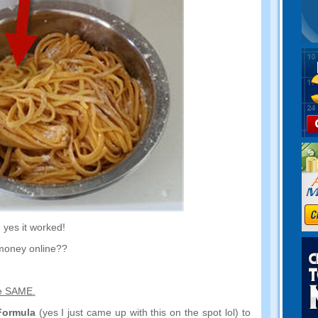
,
yes it worked
!
money online
??
he SAME
.
Formula
(
yes I just came up with this on the spot lol
)
to