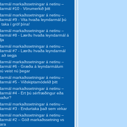
armál markaðssetningar á netinu –
armál #10 - Vörumerkið þitt
armál markaðssetningar á netinu –
armál #9 - Vita hvaða leyndarmál þú
 taka í gröf þína!
armál markaðssetningar á netinu –
armál #8 - Lærðu hvaða leyndarmál á
lja
armál markaðssetningar á netinu –
armál #7 - Lærðu hvaða leyndarmál
t að segja
armál markaðssetningar á netinu –
darmál #6 - Græða á leyndarmálum
ú veist nú þegar
armál markaðssetningar á netinu –
armál #5 - Viðskiptamódelið þitt
armál markaðssetningar á netinu –
armál #4 - Ert þú sérfræðingur eða
maður?
armál markaðssetningar á netinu –
armál #3 - Endurtaka það sem virkar
armál markaðssetningar á netinu –
armál #2 – Góð markaðssetning vs
ara