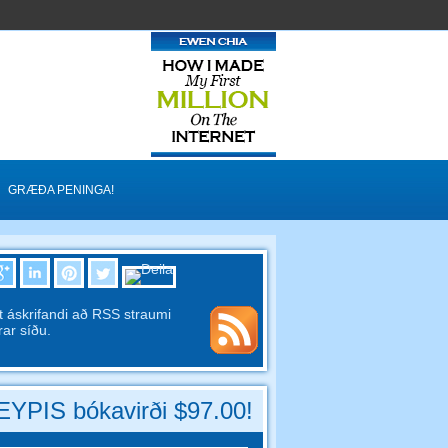
GRÆÐA PENINGA!
 áskrifandi að RSS straumi
ar síðu.
YPIS bókavirði $97.00!