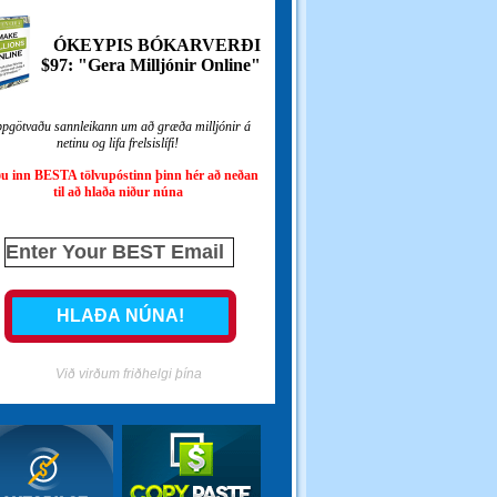
ÓKEYPIS BÓKARVERÐI
$97: "Gera Milljónir Online"
pgötvaðu sannleikann um að græða milljónir á
netinu og lifa frelsislífi!
ðu inn BESTA tölvupóstinn þinn hér að neðan
til að hlaða niður núna
Við virðum friðhelgi þína