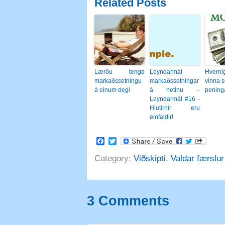
Related Posts
Lærðu tengd
Leyndarmál
Hver
markaðssetningu
markaðssetningar
vinna s
á einum degi
á netinu –
peninga
Leyndarmál #16 -
Hlutirnir eru
einfaldir!
Facebook
Twitter
Category
:
Viðskipti
,
Valdar færslur
3
Comments