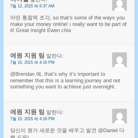
7월 12, 2015 에 6:37 AM
어떤 통찰력 조각,
so that’s some of the ways you
make your money online
!
i really want to be part of
it
!
Great insight Ewen chia
에원 지원 팀
말한다:
7월 15, 2015 에 4:16 PM
@Brendan 예,
that’s why it’s important to
remember that this is a learning journey and not
something you want to achieve just overnight
.
에원 지원 팀
말한다:
7월 15, 2015 에 4:16 PM
당신이 뭔가 새로운 것을 배우고 발견 @Daniel 다
행 도움!