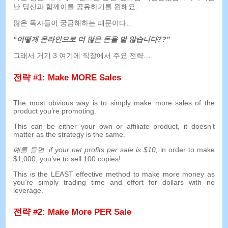
난 당신과 함께이를 공유하기를 원해요.
많은 독자들이 궁금해하는 때문이다…
“어떻게 온라인으로 더 많은 돈을 벌 않습니다??”
그래서 거기 3 여기에 직장에서 주요 전략…
전략 #1:
Make MORE Sales
The most obvious way is to simply make more sales of the
product you’re promoting
.
This can be either your own or affiliate product
,
it doesn’t
matter as the strategy is the same
.
예를 들면,
if your net profits per sale is
$10,
in order to make
$1,000,
you’ve to sell
100
copies
!
This is the LEAST effective method to make more money as
you’re simply trading time and effort for dollars with no
leverage
.
전략 #2:
Make More PER Sale