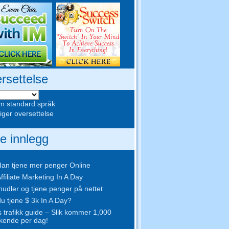
rsettelse
m standard språk
ger oversettelse
te innlegg
an tjene mer penger Online
ffiliate Marketing In A Day
nudler og tjene penger på nettet
u tjene $ 3k In A Day?
s trafikk guide – Slik kommer 1,000
kende per dag!