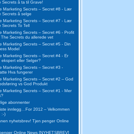
e Secrets å ta til Grave!
e Marketing Secrets – Secret #8 - Lær
e Secrets å selge
e Marketing Secrets – Secret #7 - Lær
e Secrets To Tell
e Marketing Secrets – Secret #6 - Profit
The Secrets du allerede vet
e Marketing Secrets – Secret #5 - Din
ness Model
e Marketing Secrets – Secret #4 - Er
 ekspert eller Selger?
e Marketing Secrets – Secret #3 -
atte Hva fungerer
e Marketing Secrets – Secret #2 – God
dsføring vs God Produkt
e Marketing Secrets – Secret #1 - Mer
k?
lige abonnenter
siste innlegg…For 2012 – Velkommen
 :-)
nen nyhetsbrev! Tjen penger Online
 penger Online News [NYHETSBREV]