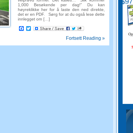
$97
velprøvd formel. Det kalles… “Slik kommer
1,000 Besøkende per dag!” Du kan
høyreklikke her for å laste den ned direkte,
det er en PDF. Sørg for at du også lese dette
innlegget om […]
Facebook
Twitter
Opp
Fortsett Reading »
S