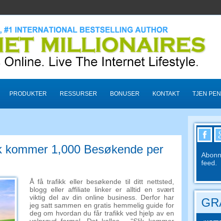
PRODUKTER
RESSURSER
BONUSER
KONTAKT
TJEN PEN
Slik kommer 1,000 Besøkende per
Abonne
feed.
Å få trafikk eller besøkende til ditt nettsted,
blogg eller affiliate linker er alltid en svært
viktig del av din online business. Derfor har
GRA
jeg satt sammen en gratis hemmelig guide for
deg om hvordan du får trafikk ved hjelp av en