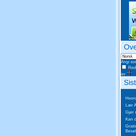
Ove
Angi so
Redi
av
Sis
Hvord
Lær A
Gjør 
Kan d
Grati
Besø