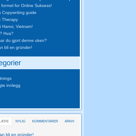
 formel for Online Suksess!
s Copywriting guide
c Therapy
i Hanoi, Vietnam!
e? Hva?
ar du gjort denne uken?
n bli en gründer!
egorier
tnings
gte innlegg
LÆRE
NYLIG
KOMMENTARER
ARKIV
an bli en gründer!