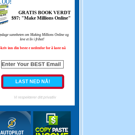
.00!
GRATIS BOOK VERDT
$97: "Make Millions Online"
dage sannheten om Making Millions Online og
leve et liv i frihet!
kriv inn din beste e nedenfor for å laste nå
Vi respekterer ditt privatliv