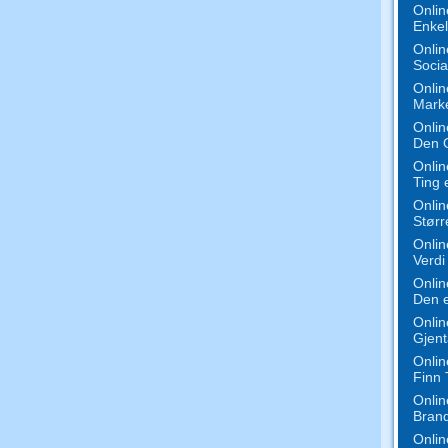
Onlin
Enkel
Onlin
Socia
Onlin
Mark
Onlin
Den O
Onlin
Ting 
Onlin
Større
Onlin
Verdi
Onlin
Den 
Onlin
Gjent
Onlin
Finn
Onlin
Bran
Onlin