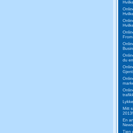
Hvilk
Onlin
Hvilk
Onlin
Hvilk
Onlin
From 
Onlin
Busi
Onlin
du en
Onlin
Gjent
Onlin
marke
Onlin
trafik
Lykke
Mitt 
2013!
En an
News
Tjen