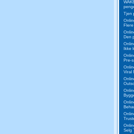
WAKE 
penge
Tjen 
Onlin
Flere
Onlin
Den p
Onlin
Ikke 
Onlin
Pre-s
Onlin
Viral
Onlin
Outso
Onlin
Bygge
Onlin
Behan
Onlin
Trust
Onlin
Selg 