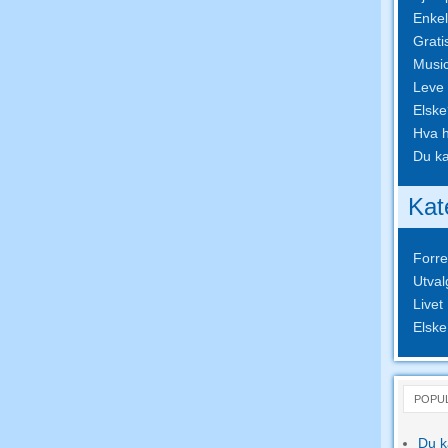
Enkel
Grati
Musi
Leve 
Elsk
Hva h
Du ka
Kat
Forre
Utval
Livet
Elske
POPU
Du k