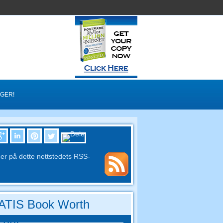
GER!
r på dette nettstedets RSS-
TIS Book Worth