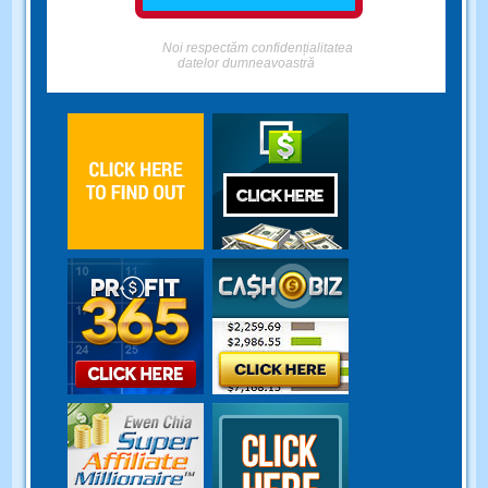
Noi respectăm confidențialitatea
datelor dumneavoastră