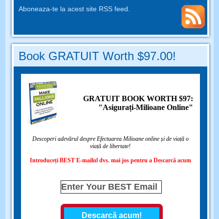
Aboneaza-te la acest site RSS feed.
Book GRATUIT Worth $97.00!
GRATUIT BOOK WORTH $97:
"Asigurați-Milioane Online"
Descoperi adevărul despre Efectuarea Milioane online și de viață o
viață de libertate!
Introduceți BEST E-mailul dvs. mai jos pentru a Descarcă acum