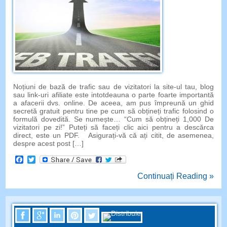
Noțiuni de bază de trafic sau de vizitatori la site-ul tau, blog
sau link-uri afiliate este intotdeauna o parte foarte importantă
a afacerii dvs. online. De aceea, am pus împreună un ghid
secretă gratuit pentru tine pe cum să obțineți trafic folosind o
formulă dovedită. Se numește… “Cum să obțineți 1,000 De
vizitatori pe zi!” Puteți să faceți clic aici pentru a descărca
direct, este un PDF. Asigurați-vă că ați citit, de asemenea,
despre acest post […]
Facebook
Twitter
Continuați Reading »