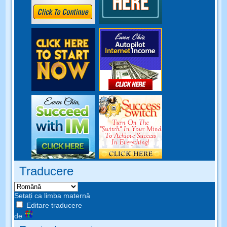
Traducere
Setați ca limba maternă
Editare traducere
de