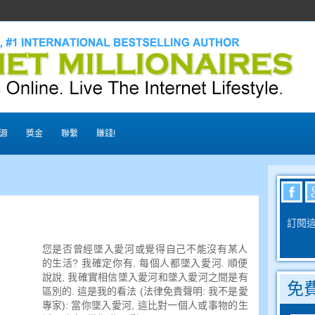
源
獎金
聯繫
賺錢!
訂閱這
您是否曾經墜入愛河或覺得自己不能沒有某人
的生活? 我確定你有. 每個人都墜入愛河. 順便
說說, 我確實相信墜入愛河和墜入愛河之間是有
免費
區別的. 這是我的看法 (法律免責聲明: 我不是愛
專家): 當你墜入愛河, 這比對一個人或事物的生