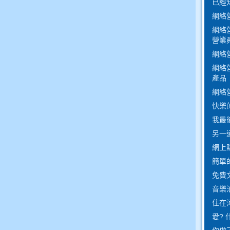
已經
網絡營
網絡營
營業
網絡營
網絡營
產品
網絡營
快樂
我最後發
另一
網上賺
簡單
免費
音樂
住在河
愛? 