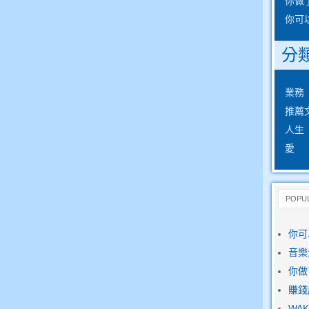
你做
你可
分
業務
推薦
人生
愛
POPU
你可
音樂
你做
賺錢
WAK