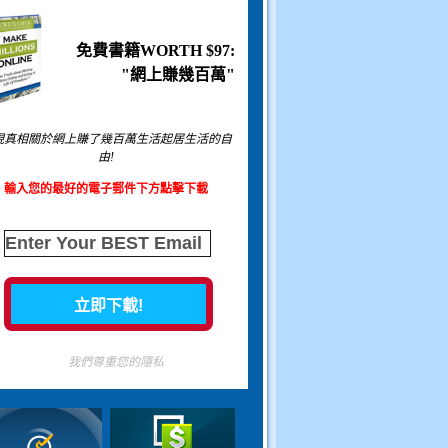
免費書籍WORTH $97:
"網上賺幾百萬"
現真相關於網上賺了幾百萬生活起居生活的自
由!
輸入您的最好的電子郵件下方點擊下載
我們尊重您的隱私