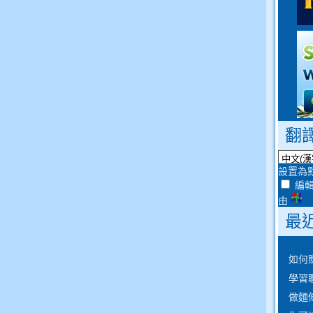
翻
設置為
編輯
由
最
如何
學習
做麵