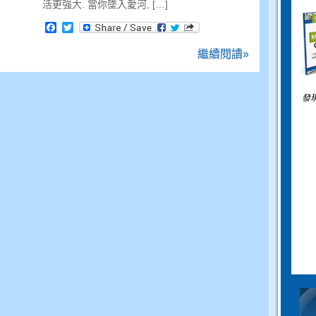
活更強大. 當你墜入愛河, […]
Facebook
Twitter
繼續閱讀»
發