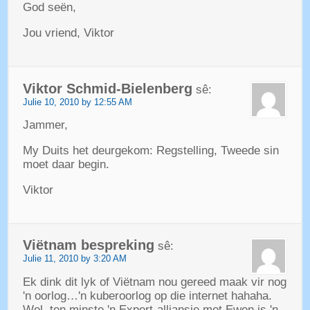
God seën,
Jou vriend, Viktor
Viktor Schmid-Bielenberg
sê:
Julie 10, 2010 by 12:55 AM
Jammer,
My Duits het deurgekom: Regstelling, Tweede sin
moet daar begin.
Viktor
Viëtnam bespreking
sê:
Julie 11, 2010 by 3:20 AM
Ek dink dit lyk of Viëtnam nou gereed maak vir nog
'n oorlog…'n kuberoorlog op die internet hahaha.
Wel, ten minste 'n Expert-alliansie met Ewen is 'n