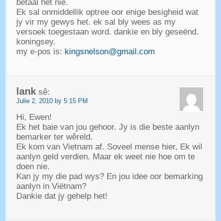
betaal het nie.
Ek sal onmiddellik optree oor enige besigheid wat
jy vir my gewys het. ek sal bly wees as my
versoek toegestaan ​​word. dankie en bly geseënd.
koningsey.
my e-pos is:
kingsnelson@gmail.com
lank
sê:
Julie 2, 2010 by 5:15 PM
Hi, Ewen!
Ek het baie van jou gehoor. Jy is die beste aanlyn
bemarker ter wêreld.
Ek kom van Vietnam af. Soveel mense hier, Ek wil
aanlyn geld verdien. Maar ek weet nie hoe om te
doen nie.
Kan jy my die pad wys? En jou idee oor bemarking
aanlyn in Viëtnam?
Dankie dat jy gehelp het!