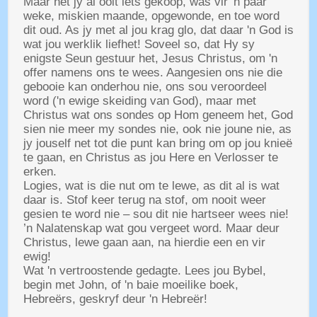
Maar het jy al ooit iets gekoop, was vir 'n paar
weke, miskien maande, opgewonde, en toe word
dit oud. As jy met al jou krag glo, dat daar 'n God is
wat jou werklik liefhet! Soveel so, dat Hy sy
enigste Seun gestuur het, Jesus Christus, om 'n
offer namens ons te wees. Aangesien ons nie die
gebooie kan onderhou nie, ons sou veroordeel
word ('n ewige skeiding van God), maar met
Christus wat ons sondes op Hom geneem het, God
sien nie meer my sondes nie, ook nie joune nie, as
jy jouself net tot die punt kan bring om op jou knieë
te gaan, en Christus as jou Here en Verlosser te
erken.
Logies, wat is die nut om te lewe, as dit al is wat
daar is. Stof keer terug na stof, om nooit weer
gesien te word nie – sou dit nie hartseer wees nie!
’n Nalatenskap wat gou vergeet word. Maar deur
Christus, lewe gaan aan, na hierdie een en vir
ewig!
Wat 'n vertroostende gedagte. Lees jou Bybel,
begin met John, of 'n baie moeilike boek,
Hebreërs, geskryf deur 'n Hebreër!