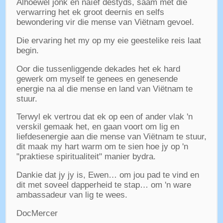
Alhoewel jonk en naïef destyds, saam met die
verwarring het ek groot deernis en selfs
bewondering vir die mense van Viëtnam gevoel.
Die ervaring het my op my eie geestelike reis laat
begin.
Oor die tussenliggende dekades het ek hard
gewerk om myself te genees en genesende
energie na al die mense en land van Viëtnam te
stuur.
Terwyl ek vertrou dat ek op een of ander vlak 'n
verskil gemaak het, en gaan voort om lig en
liefdesenergie aan die mense van Viëtnam te stuur,
dit maak my hart warm om te sien hoe jy op 'n
"praktiese spiritualiteit" manier bydra.
Dankie dat jy jy is, Ewen… om jou pad te vind en
dit met soveel dapperheid te stap… om 'n ware
ambassadeur van lig te wees.
DocMercer