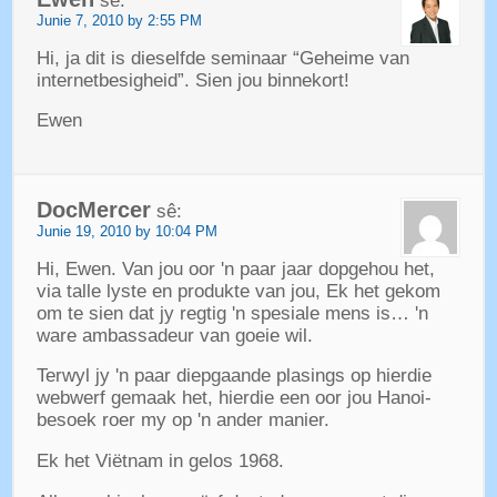
sê:
Junie 7, 2010 by 2:55 PM
Hi, ja dit is dieselfde seminaar “Geheime van
internetbesigheid”. Sien jou binnekort!
Ewen
DocMercer
sê:
Junie 19, 2010 by 10:04 PM
Hi, Ewen. Van jou oor 'n paar jaar dopgehou het,
via talle lyste en produkte van jou, Ek het gekom
om te sien dat jy regtig 'n spesiale mens is… 'n
ware ambassadeur van goeie wil.
Terwyl jy 'n paar diepgaande plasings op hierdie
webwerf gemaak het, hierdie een oor jou Hanoi-
besoek roer my op 'n ander manier.
Ek het Viëtnam in gelos 1968.