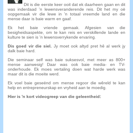
Dit is die eerste keer ooit dat ek daarheen gaan en dit
was inderdaad 'n lewensveranderende reis. Dit het my oë
oopgemaak vir die lewe in 'n totaal vreemde land en die
mense daar is baie warm en gaaf.
Ek het baie vriende gemaak. Afgesien van die
besigheidsaspekte, om te kan reis en verskillende lande en
kulture te sien is 'n lewensverrykende ervaring.
Dis goed vir die siel.
Jy moet ook altyd pret hê al werk jy
dalk baie hard.
Die seminaar self was baie suksesvol, met meer as 800+
mense aanwesig! Daar was ook baie media- en TV-
onderhoude. Ek moes vertaling doen wat harde werk was
maar dit is die moeite werd.
Ek voel baie geseënd om mense regoor die wêreld te kan
help en entrepreneurskap en vryheid aan te moedig.
Hier is 'n kort videogreep van die geleentheid: