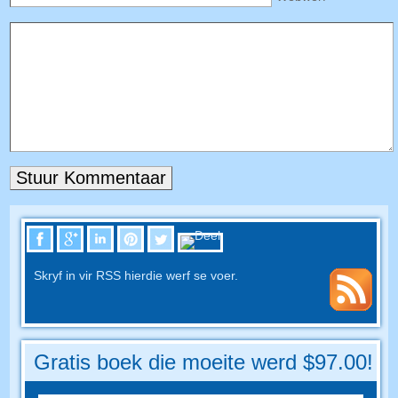
Skryf in vir RSS hierdie werf se voer.
Gratis boek die moeite werd $97.00!