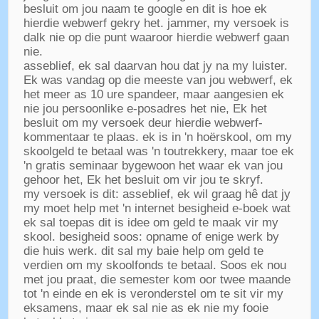
besluit om jou naam te google en dit is hoe ek
hierdie webwerf gekry het. jammer, my versoek is
dalk nie op die punt waaroor hierdie webwerf gaan
nie.
asseblief, ek sal daarvan hou dat jy na my luister.
Ek was vandag op die meeste van jou webwerf, ek
het meer as 10 ure spandeer, maar aangesien ek
nie jou persoonlike e-posadres het nie, Ek het
besluit om my versoek deur hierdie webwerf-
kommentaar te plaas. ek is in 'n hoërskool, om my
skoolgeld te betaal was 'n toutrekkery, maar toe ek
'n gratis seminaar bygewoon het waar ek van jou
gehoor het, Ek het besluit om vir jou te skryf.
my versoek is dit: asseblief, ek wil graag hê dat jy
my moet help met 'n internet besigheid e-boek wat
ek sal toepas dit is idee om geld te maak vir my
skool. besigheid soos: opname of enige werk by
die huis werk. dit sal my baie help om geld te
verdien om my skoolfonds te betaal. Soos ek nou
met jou praat, die semester kom oor twee maande
tot 'n einde en ek is veronderstel om te sit vir my
eksamens, maar ek sal nie as ek nie my fooie