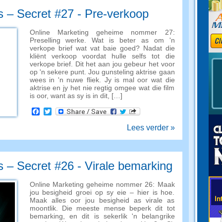
s – Secret #27 - Pre-verkoop
Online Marketing geheime nommer 27:
Preselling werke. Wat is beter as om 'n
verkope brief wat vat baie goed? Nadat die
kliënt verkoop voordat hulle selfs tot die
verkope brief. Dit het aan jou gebeur het voor
op 'n sekere punt. Jou gunsteling aktrise gaan
wees in 'n nuwe fliek. Jy is mal oor wat die
aktrise en jy het nie regtig omgee wat die film
is oor, want as sy is in dit, […]
Facebook
Twitter
Lees verder »
s – Secret #26 - Virale bemarking
Online Marketing geheime nommer 26: Maak
jou besigheid groei op sy eie – hier is hoe.
Maak alles oor jou besigheid as virale as
moontlik. Die meeste mense beperk dit tot
bemarking, en dit is sekerlik 'n belangrike