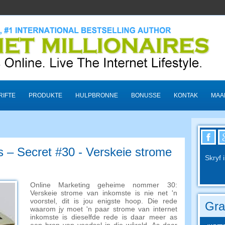
RIFTE
PRODUKTE
HULPBRONNE
BONUSSE
KONTAK
MAA
s – Secret #30 - Verskeie strome
Skryf 
Online Marketing geheime nommer 30:
Verskeie strome van inkomste is nie net 'n
voorstel, dit is jou enigste hoop. Die rede
Gra
waarom jy moet 'n paar strome van internet
inkomste is dieselfde rede is daar meer as