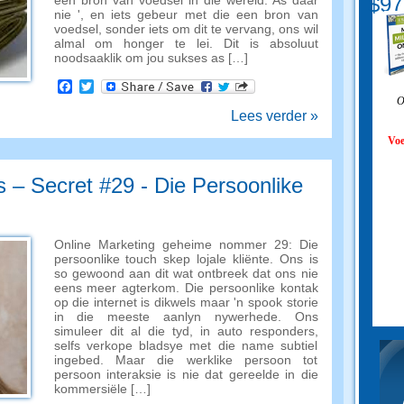
$97
een bron van voedsel in die wêreld. As daar
nie ', en iets gebeur met die een bron van
voedsel, sonder iets om dit te vervang, ons wil
almal om honger te lei. Dit is absoluut
noodsaaklik om jou sukses as […]
Facebook
Twitter
O
Lees verder »
Voe
 – Secret #29 - Die Persoonlike
Online Marketing geheime nommer 29: Die
persoonlike touch skep lojale kliënte. Ons is
so gewoond aan dit wat ontbreek dat ons nie
eens meer agterkom. Die persoonlike kontak
op die internet is dikwels maar 'n spook storie
in die meeste aanlyn nywerhede. Ons
simuleer dit al die tyd, in auto responders,
selfs verkope bladsye met die name subtiel
ingebed. Maar die werklike persoon tot
persoon interaksie is nie dat gereelde in die
kommersiële […]