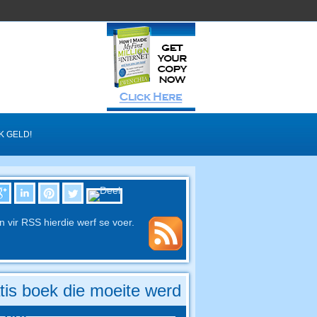
K GELD!
in vir RSS hierdie werf se voer.
tis boek die moeite werd