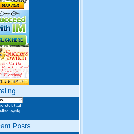
taling
verstek taal
aling wysig
ent Posts