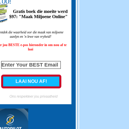
.00!
Gratis boek die moeite werd
$97: "Maak Miljoene Online"
ntdek die waarheid oor die maak van miljoene
aanlyn en 'n lewe van vryheid!
r jou BESTE e-pos hieronder in om nou af te
laai
Ons respekteer jou privaatheid