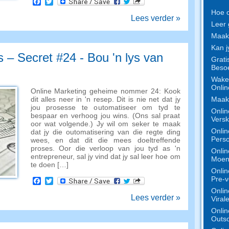
Facebook
Twitter
Hoe o
Lees verder »
Leer 
Maak 
Kan j
 – Secret #24 - Bou 'n lys van
Grati
Besoe
Wake 
Onlin
Online Marketing geheime nommer 24: Kook
Maak 
dit alles neer in 'n resep. Dit is nie net dat jy
jou prosesse te outomatiseer om tyd te
Onlin
bespaar en verhoog jou wins. (Ons sal praat
Versk
oor wat volgende.) Jy wil om seker te maak
Onlin
dat jy die outomatisering van die regte ding
Perso
wees, en dat dit die mees doeltreffende
proses. Oor die verloop van jou tyd as 'n
Onlin
entrepreneur, sal jy vind dat jy sal leer hoe om
Moeni
te doen […]
Onlin
Pre-v
Facebook
Twitter
Onlin
Lees verder »
Viral
Onlin
Outso