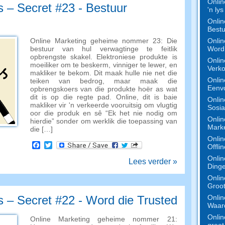
Onlin
s – Secret #23 - Bestuur
'n ly
Onlin
Bestu
Onlin
Online Marketing geheime nommer 23: Die
Word 
bestuur van hul verwagtinge te feitlik
opbrengste skakel. Elektroniese produkte is
Onlin
moeiliker om te beskerm, vinniger te lewer, en
Verko
makliker te bekom. Dit maak hulle nie net die
Onlin
teiken van bedrog, maar maak die
Eenv
opbrengskoers van die produkte hoër as wat
dit is op die regte pad. Online, dit is baie
Onlin
makliker vir 'n verkeerde vooruitsig om vlugtig
Sosia
oor die produk en sê “Ek het nie nodig om
Onlin
hierdie” sonder om werklik die toepassing van
Marke
die […]
Onlin
Facebook
Twitter
Offli
Onlin
Lees verder »
Dinge
Onlin
Groot
Onlin
s – Secret #22 - Word die Trusted
Waard
Onlin
Online Marketing geheime nommer 21:
groot