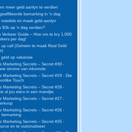
m meer geld aanlyn te verdien
geaffilieerde bemarking in 'n dag
noedels en maak geld aanlyn
y $3k op 'n dag verdien?
s Verkeer Guide – Hoe om te kry 1,000
kers per dag!
up call (Geheim te maak Real Geld
e)
geld op vakansie
e Marketing Secrets – Secret #30 -
eie strome van inkomste
e Marketing Secrets – Secret #29 - Die
onlike Touch
e Marketing Secrets – Secret #28 -
e al jou eiers in een mandjie
e Marketing Secrets – Secret #27 -
erkoop
e Marketing Secrets – Secret #26 -
e bemarking
e Marketing Secrets – Secret #25 -
urce en te outomatiseer