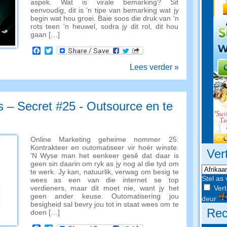
aspek. Wat is virale bemarking? Sit
eenvoudig, dit is 'n tipe van bemarking wat jy
begin wat hou groei. Baie soos die druk van 'n
rots teen 'n heuwel, sodra jy dit rol, dit hou
gaan […]
Facebook
Twitter
Lees verder »
s – Secret #25 - Outsource en te
Online Marketing geheime nommer 25:
Kontrakteer en outomatiseer vir hoër winste.
Ver
'N Wyse man het eenkeer gesê dat daar is
geen sin daarin om ryk as jy nog al die tyd om
te werk. Jy kan, natuurlik, verwag om besig te
Stel as 
wees as een van die internet se top
Vert
verdieners, maar dit moet nie, want jy het
geen ander keuse. Outomatisering jou
deur
besigheid sal bevry jou tot in staat wees om te
Rec
doen […]