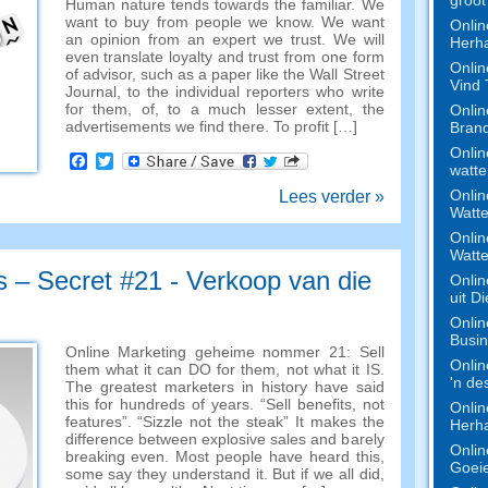
Human nature tends towards the familiar
.
We
want to buy from people we know
.
We want
Onlin
an opinion from an expert we trust
.
We will
Herha
even translate loyalty and trust from one form
Onlin
of advisor
,
such as a paper like the Wall Street
Vind
Journal
,
to the individual reporters who write
for them
, of,
to a much lesser extent
,
the
Onlin
advertisements we find there
.
To profit
[…]
Bran
Onlin
Facebook
Twitter
watte
Onlin
Lees verder »
Watte
Onlin
Watte
s – Secret #21 - Verkoop van die
Onlin
uit D
Onlin
Busi
Online Marketing geheime nommer 21:
Sell
Onlin
them what it can DO for them
,
not what it IS
.
'n de
The greatest marketers in history have said
this for hundreds of years
. “
Sell benefits
,
not
Onlin
features
”. “
Sizzle not the steak
”
It makes the
Herha
difference between explosive sales and barely
Onlin
breaking even
.
Most people have heard this
,
Goeie
some say they understand it
.
But if we all did
,