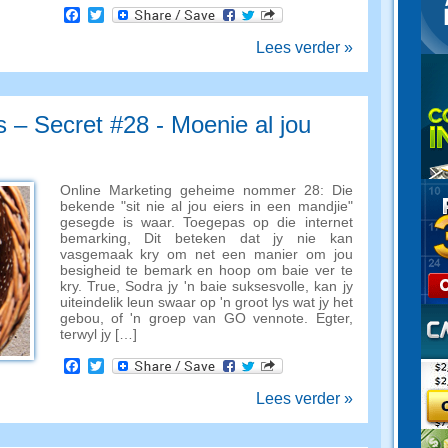
Facebook
Twitter
Lees verder »
 – Secret #28 - Moenie al jou
Online Marketing geheime nommer 28: Die
bekende "sit nie al jou eiers in een mandjie"
gesegde is waar. Toegepas op die internet
bemarking, Dit beteken dat jy nie kan
vasgemaak kry om net een manier om jou
besigheid te bemark en hoop om baie ver te
kry. True, Sodra jy 'n baie suksesvolle, kan jy
uiteindelik leun swaar op 'n groot lys wat jy het
gebou, of 'n groep van GO vennote. Egter,
terwyl jy […]
Facebook
Twitter
Lees verder »