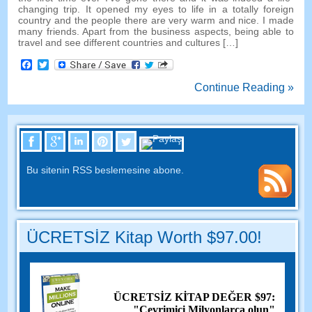
changing trip
.
It opened my eyes to life in a totally foreign
country and the people there are very warm and nice
.
I made
many friends
.
Apart from the business aspects
,
being able to
travel and see different countries and cultures
[…]
Facebook
Twitter
Continue Reading »
Bu sitenin RSS beslemesine abone.
ÜCRETSİZ Kitap Worth $97.00!
ÜCRETSİZ KİTAP DEĞER $97:
"Çevrimiçi Milyonlarca olun"