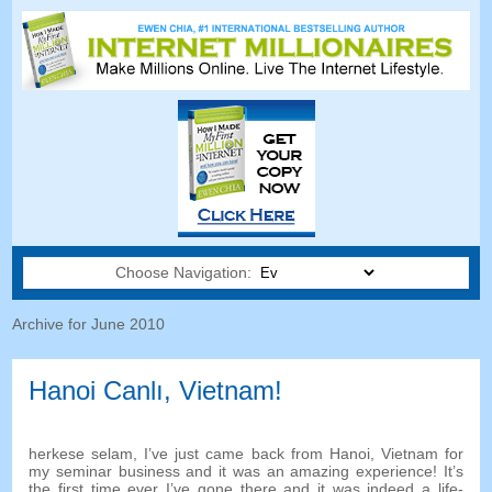
Choose Navigation:
Archive for June
2010
Hanoi Canlı, Vietnam!
herkese selam,
I’ve just came back from Hanoi
,
Vietnam for
my seminar business and it was an amazing experience
!
It’s
the first time ever I’ve gone there and it was indeed a life-