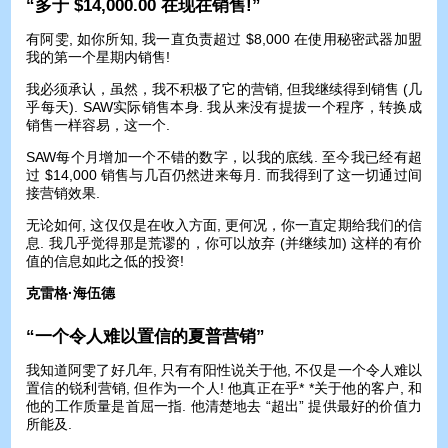
“多于 $14,000.00 在现在销售!”
有阿雯, 如你所知, 我一直负责超过 $8,000 在使用秘密武器加盟
我的第一个星期内销售!
我必须承认，虽然，我不积极了它的营销, 但我继续得到销售 (几
乎每天). SAW实际销售本身. 我从来没有提拔一个程序，转换成
销售一样容易，这一个.
SAW每个月增加一个不错的数字，以我的底线. 至今我已经有超
过 $14,000 销售与几百仍然进来每月. 而我得到了这一切通过间
接营销效果.
无论如何, 这仅仅是在收入方面, 更何况，你一直定期给我们的信
息. 我几乎觉得那是荒谬的，你可以放弃 (并继续加) 这样的有价
值的信息如此之低的投资!
克雷格·海伍德
“一个令人难以置信的夏普营销”
我知道阿雯了好几年, 只有有阳性说关于他, 不仅是一个令人难以
置信的锐利营销, 但作为一个人! 他真正在乎* *关于他的客户, 和
他的工作质量是首屈一指. 他清楚地去 “超出” 提供最好的价值力
所能及.