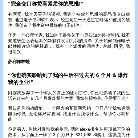
“完全交口称赞高素质你的思维!”
有阿雯, 我昨天买你的课程. 我完全被你的思维的高品质交口称
赞, 通过电子书和软件表示. 经过短短一天通过它略读和使用的软
件, 我创造了我生命中最好的电子邮件!
作为一个心理学家, 我知道了很多关于心灵却知之甚少营销. 我不
知道该怎么表达我的新软件发明到我的清单. 关于如何制作电子
邮件阅读你的解释后，, 我有一个爆发的洞察力. 谢谢, 阿雯. 我
很高兴.
萨利姆林蛙
“你也确实影响到了我的生活在过去的 6 个月 & 爆炸
我的企业!”
阿雯我放弃了一个惊人的真正的证明了你, 你已经影响了我的生
活在过去的 6 几个月爆炸我的生意. 我如何报答你, 你需要什么?
我知道你的超级忙，一个巨大的互联网营销，但只是让我知道我
能为你做, 无论你只需要问, 我送什么我做什么，帮助你尽我所
能.
你是男人, 你绝对暴涨我的生意, 我的alexa排名从房顶跳下你的
战术，从字面上一样了 3 百万只下 631,098 和爬山. 这就是为什