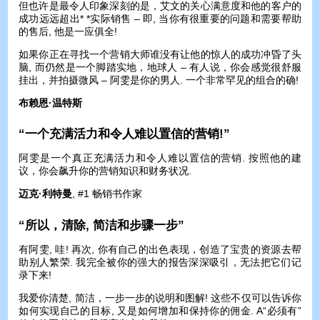
但也许是最令人印象深刻的是，艾文的关心满意度和他的客户的
成功远远超出* *实际销售 – 即, 当你有很重要的问题和需要帮助
的售后, 他是一应俱全!
如果你正在寻找一个营销大师谁没有让他的惊人的成功冲昏了头
脑, 而仍然是一个脚踏实地，地球人 – 有人说，你会感觉很舒服
挂出，并拍摄微风 – 阿雯是你的男人. 一个非常罕见的组合的确!
布赖恩·温特斯
“一个充满活力和令人难以置信的营销!”
阿雯是一个真正充满活力和令人难以置信的营销. 按照他的建
议，你会飙升你的营销知识和财务状况.
迈克·利特曼
, #1 畅销书作家
“所以，清除, 简洁和步骤一步”
有阿雯, 哇! 再次, 你有自己的出色表现，创造了宝贵的资源去帮
助别人繁荣. 我完全被你的强大的报告深深吸引，无法把它们记
录下来!
我爱你清楚, 简洁，一步一步的说明和图解! 这些不仅可以告诉你
如何实现自己的目标, 又是如何增加和保持你的佣金. A“必须有”