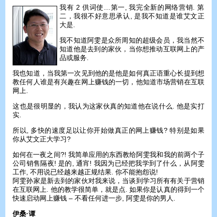
我有 2 供词使…第一, 我完全新的网络营销. 第
二，我很不好意思承认, 是我不知道是谁艾文正
大是.
我不知道阿雯是众所周知的超级会员，我当然不
知道他是去到的家伙，当你想推动互联网上的产
品或服务.
我也知道，当我第一次见到他的是他是如何真正语重心长提到想
教任何人谁是有兴趣在网上赚钱的一切，他知道市场营销在互联
网上.
这也是很明显的，我认为这家伙真的知道他在说什么. 他是实打
实.
所以, 多快的速度足以让你开始做真正的网上赚钱? 特别是如果
你从艾文正大学习?
如何在一夜之间?! 我简单应用的东西教给阿雯我和我的前两个子
公司销售隔夜! 是的, 通宵! 我因为已经把我学到了什么，从阿雯
工作, 不用说已经越来越正规结果. 你不能抱怨说!
阿雯孙家是新去到的家伙对我来说，当谈到学习所有有关于营销
在互联网上. 他的教学很简单，就是点. 如果你是认真的得到一个
快速启动网上赚钱 – 不看任何进一步, 阿雯是你的男人.
伊桑·谭