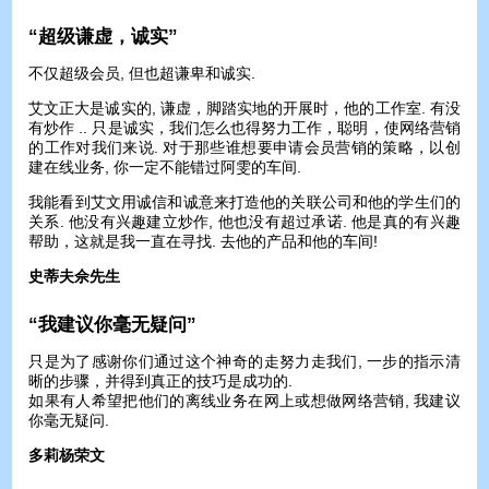
“超级谦虚，诚实”
不仅超级会员, 但也超谦卑和诚实.
艾文正大是诚实的, 谦虚，脚踏实地的开展时，他的工作室. 有没
有炒作 .. 只是诚实，我们怎么也得努力工作，聪明，使网络营销
的工作对我们来说. 对于那些谁想要申请会员营销的策略，以创
建在线业务, 你一定不能错过阿雯的车间.
我能看到艾文用诚信和诚意来打造他的关联公司和他的学生们的
关系. 他没有兴趣建立炒作, 他也没有超过承诺. 他是真的有兴趣
帮助，这就是我一直在寻找. 去他的产品和他的车间!
史蒂夫佘先生
“我建议你​​毫无疑问”
只是为了感谢你们通过这个神奇的走努力走我们, 一步的指示清
晰的步骤，并得到真正的技巧是成功的.
如果有人希望把他们的离线业务在网上或想做网络营销, 我建议
你​​毫无疑问.
多莉杨荣文