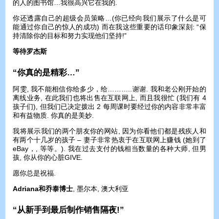
的人的图书馆…我很高兴它在我的.
你还透露自己的超级会员策略…(你已经向我们展示了什么是可
能通过你自己的惊人的成功) 而在我这些重要的话印象深刻: “保
持清除你的目标和努力实现他们坚持!”
等待罗杰斯
“你真的是精彩…”
阿雯, 我不能相信你给多少，给………..谢谢. 我和老公刚开始的
离线业务, 在此我们也将出售在互联网上, 而且我很忙 (我们有 4
孩子们), 但我们已决定拨出 2 每周课时要经过你的内容非常丰富
和有益物质. 你真的是美妙.
我将展示我们的两个朋友你的网站, 因为你看他们都是残疾人和
有两个十几岁的孩子 – 妻子非常热衷于在互联网上赚钱 (她到了
eBay，, 等等。). 我在过去支付的钱相当数量的各种大师, 但男
孩, 你从你的心脏GIVE.
愿你总是祝福.
Adriana和乔泰博士
, 墨尔本, 澳大利亚
“从新手到最后制作销售隔夜!”