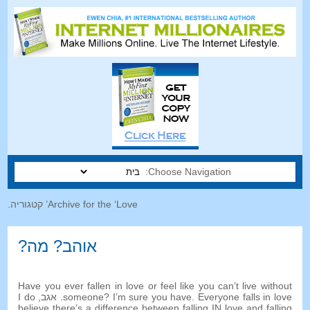
Choose Navigation:
Archive for the ‘Love
’ קטגוריה.
אוהב? מה?
Have you ever fallen in love or feel like you can’t live without
Everyone falls in love
.
I’m sure you have
?
someone
. אגב,
I do
believe there’s a difference between falling IN love and falling