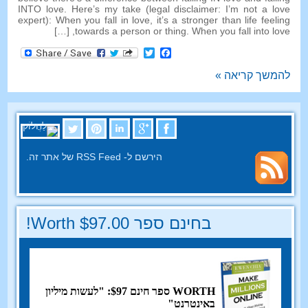
INTO love
.
Here’s my take
(
legal disclaimer
:
I’m not a love
expert
):
When you fall in love
,
it’s a stronger than life feeling
, […]
towards a person or thing
.
When you fall into love
Facebook
Twitter
להמשך קריאה »
הירשם ל- RSS Feed של אתר זה.
בחינם ספר Worth $97.00!
WORTH ספר חינם $97: "לעשות מיליון
באינטרנט"