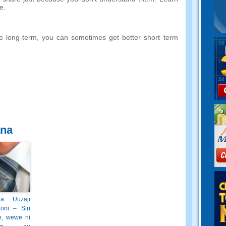
e
.
e long-term
,
you can sometimes get better short term
ana
za Uuzaji
oni – Siri
e, wewe ni