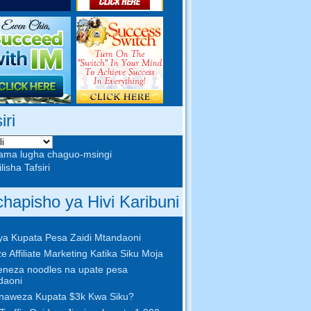
iri
ama lugha chaguo-msingi
isha Tafsiri
hapisho ya Hivi Karibuni
 ya Kupata Pesa Zaidi Mtandaoni
ze Affiliate Marketing Katika Siku Moja
neza noodles na upate pesa
daoni
Unaweza Kupata $3k Kwa Siku?