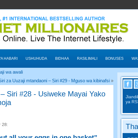
A HABARI
USHUHUDA
BIDHAA
RASILIMALI
BONUSES
WA
aji wa awali
Siri za Uuzaji mtandaoni – Siri #29 - Mguso wa kibinafsi
»
 – Siri #28 - Usiweke Mayai Yako
Jiandi
oja
ya RS
r
28:
Tha
ut all your eggs in one basket”