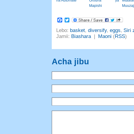
na Automate
Orodha ya
Mtaa
Mapishi
Muuzaj
Facebook
Twitter
Lebo:
basket
,
diversify
,
eggs
,
Siri
Jamii:
Biashara
|
Maoni
(
RSS
)
Acha jibu