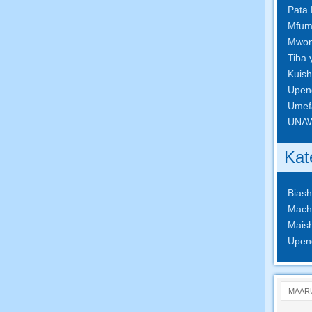
Pata 
Mfumo
Mwong
Tiba 
Kuish
Upen
Umefa
UNAW
Kat
Biash
Mach
Mais
Upen
MAAR