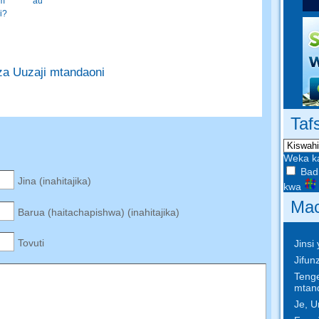
lam au
i?
 za Uuzaji mtandaoni
Tafs
Weka k
Badil
Jina (inahitajika)
kwa
Mac
Barua (haitachapishwa) (inahitajika)
Tovuti
Jinsi
Jifun
Tenge
mtan
Je, 