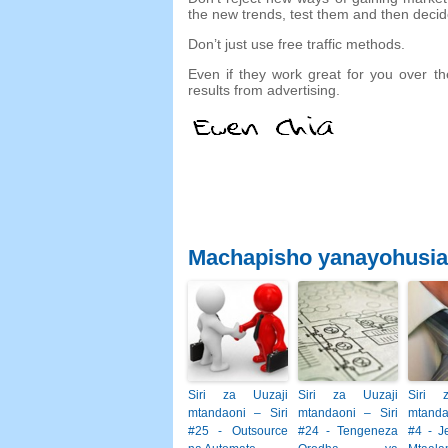
the new trends
,
test them and then decid
Don’t just use free traffic methods
.
Even if they work great for you over th
results from advertising
.
Machapisho yanayohusi
Siri za Uuzaji
Siri za Uuzaji
Siri 
mtandaoni – Siri
mtandaoni – Siri
mtanda
#25 - Outsource
#24 - Tengeneza
#4 - J