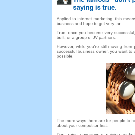
saying is true
.
Applied to internet marketing
,
this means
business and hope to get very far
.
True
,
once you become very successful
built
,
or a group of JV partners
.
However
,
while you’re still moving from 
successful business owner
,
you want to 
possible
.
The more ways there are for people to h
about your competitor first
.
Don’t reject new ways of gaining marke