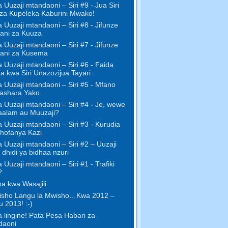
za Uuzaji mtandaoni – Siri #9 - Jua Siri
za Kupeleka Kaburini Mwako!
za Uuzaji mtandaoni – Siri #8 - Jifunze
Gani za Kuuza
za Uuzaji mtandaoni – Siri #7 - Jifunze
Gani za Kusema
za Uuzaji mtandaoni – Siri #6 - Faida
a kwa Siri Unazozijua Tayari
za Uuzaji mtandaoni – Siri #5 - Mfano
ashara Yako
za Uuzaji mtandaoni – Siri #4 - Je, wewe
aalam au Muuzaji?
za Uuzaji mtandaoni – Siri #3 - Kurudia
hofanya Kazi
za Uuzaji mtandaoni – Siri #2 – Uuzaji
 dhidi ya bidhaa nzuri
a Uuzaji mtandaoni – Siri #1 - Trafiki
?
a kwa Wasajili
isho Langu la Mwisho…Kwa 2012 –
u 2013! :-)
a lingine! Pata Pesa Habari za
daoni