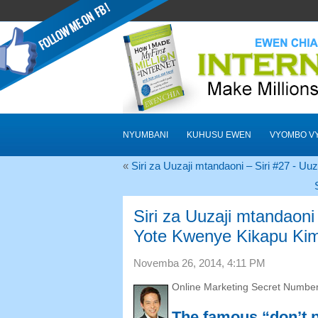
NYUMBANI
KUHUSU EWEN
VYOMBO VY
«
Siri za Uuzaji mtandaoni – Siri #27 - Uuz
Siri za Uuzaji mtandaoni
Yote Kwenye Kikapu Kim
Novemba 26, 2014, 4:11 PM
Online Marketing Secret Numbe
The famous “don’t p