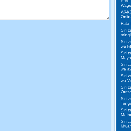
Free 
Wage
WAKE 
Onlin
Pata 
Siri 
mingi
Siri 
wa ki
Siri 
Mayai
Siri 
wa aw
Siri 
wa Vi
Siri 
Outs
Siri 
Teng
Siri 
Matar
Siri 
Mwam