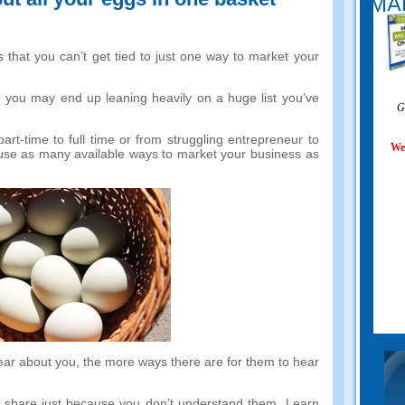
MAL
 that you can’t get tied to just one way to market your
,
you may end up leaning heavily on a huge list you’ve
G
part-time to full time or from struggling entrepreneur to
We
use as many available ways to market your business as
ear about you
,
the more ways there are for them to hear
t share just because you don’t understand them
.
Learn