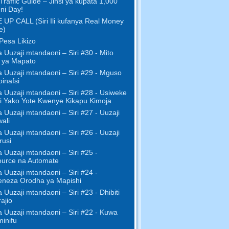
Traffic Guide – Jinsi ya kupata 1,000
ni Day!
UP CALL (Siri Ili kufanya Real Money
e)
Pesa Likizo
za Uuzaji mtandaoni – Siri #30 - Mito
 ya Mapato
za Uuzaji mtandaoni – Siri #29 - Mguso
binafsi
za Uuzaji mtandaoni – Siri #28 - Usiweke
 Yako Yote Kwenye Kikapu Kimoja
za Uuzaji mtandaoni – Siri #27 - Uuzaji
ali
za Uuzaji mtandaoni – Siri #26 - Uuzaji
rusi
za Uuzaji mtandaoni – Siri #25 -
ource na Automate
za Uuzaji mtandaoni – Siri #24 -
eneza Orodha ya Mapishi
za Uuzaji mtandaoni – Siri #23 - Dhibiti
ajio
za Uuzaji mtandaoni – Siri #22 - Kuwa
inifu