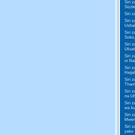
Siri 
Sizzl
Siri 
Siri 
Ushah
Siri 
Soko,
Siri 
Ufuat
Siri 
ni Rah
Siri 
Haijal
Siri 
Tham
Siri 
na U
Siri 
wa ku
Siri 
Mwen
Siri 
yako