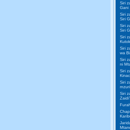
Siri 
Gani 
Siri 
Siri 
Siri 
Siri 
Siri 
Kutok
Siri 
wa Bi
Siri 
ni Mt
Siri 
Kinac
Siri 
mzuri
Siri z
Zaidi
Furah
Chap
Karib
Jarid
Mtan