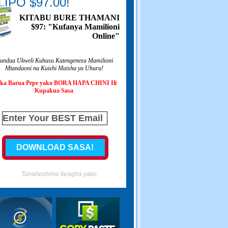
IPO $97.00!
KITABU BURE THAMANI
$97: "Kufanya Mamilioni
Online"
undua Ukweli Kuhusu Kutengeneza Mamilioni
Mtandaoni na Kuishi Maisha ya Uhuru!
ka Barua Pepe yako BORA HAPA CHINI Ili
Kupakua Sasa
Tunaheshimu faragha yako