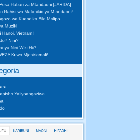
Pesa Habari za Mtandaoni [JARIDA]
 Rahisi wa Mafanikio ya Mtandaoni!
ozo wa Kuandika Bila Malipo
ya Muziki
i Hanoi, Vietnam!
do? Nini?
nya Nini Wiki Hii?
EZA Kuwa Mjasiriamali!
egoria
ara
apisho Yaliyoangaziwa
ha
do
UFU
KARIBUNI
MAONI
HIFADHI