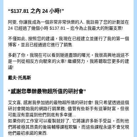
“$137.81 之內 24 小時!”
阿雯, 你讓我成為一個非常非常快樂的人. 我註冊了您的計劃並在
24 已經過了幾個小時 $137.81 – 迄今為止我最大的附屬支票!
不僅如此, 按照您的建議，我現在已經建立並運行了我的第一個
博客，並且已經通過它進行了銷售.
多虧了你，我現在可以看到隧道盡頭的曙光，我很高興地說這不
是一列從相反方向駛來的火車! 繼續努力，我將聽取您更多的建
議!
戴夫·托馬斯
“感謝您舉辦最物超所值的研討會”
艾文喜, 感謝我參加過的最物超所值的研討會! 我只希望透過這個
研討會開始我的網路行銷業務; 儘管有些新手有這筆財富，但很
可能沒有意識到他們到底有多幸運…
如果你的工作室可以複製就好了, 它將讓許多新手受益，否則他
們將被極其昂貴的後端輔導課程欺騙，而這些課程永遠不會兌現
他們最初承諾的東西.