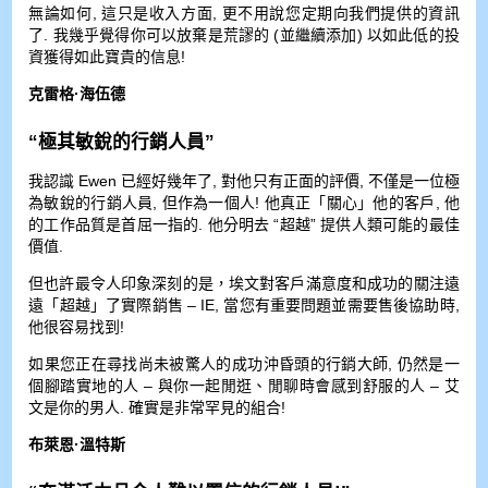
無論如何, 這只是收入方面, 更不用說您定期向我們提供的資訊
了. 我幾乎覺得你可以放棄是荒謬的 (並繼續添加) 以如此低的投
資獲得如此寶貴的信息!
克雷格·海伍德
“極其敏銳的行銷人員”
我認識 Ewen 已經好幾年了, 對他只有正面的評價, 不僅是一位極
為敏銳的行銷人員, 但作為一個人! 他真正「關心」他的客戶, 他
的工作品質是首屈一指的. 他分明去 “超越” 提供人類可能的最佳
價值.
但也許最令人印象深刻的是，埃文對客戶滿意度和成功的關注遠
遠「超越」了實際銷售 – IE, 當您有重要問題並需要售後協助時,
他很容易找到!
如果您正在尋找尚未被驚人的成功沖昏頭的行銷大師, 仍然是一
個腳踏實地的人 – 與你一起閒逛、閒聊時會感到舒服的人 – 艾
文是你的男人. 確實是非常罕見的組合!
布萊恩·溫特斯