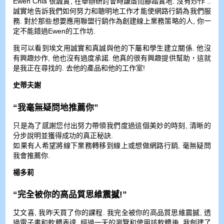
Ewen Chia 很誠實, 在舉辦研討會時謙虛而腳踏實地. 沒有炒作 ..
誠實地告訴我們如何努力和聰明地工作才能使網路行銷為我們服
務. 對於那些想要應用聯盟行銷作為創建線上業務策略的人, 你一
定不能錯過Ewen的工作坊.
我可以看到埃文用誠實和真誠與他的下屬和學生建立關係. 他沒
有興趣炒作, 他也沒有過度承諾. 他真的很有興趣提供幫助，這就
是我正在尋找的. 去他的產品和他的工作室!
史蒂夫謝
“我毫無疑問地推薦你”
只是為了感謝您付出努力帶領我們度過這個美妙的時刻, 清晰的
分步說明並獲得成功的真正秘訣.
如果有人希望將線下業務轉移到線上或想做網路行銷, 毫無疑問
我會推薦你.
楊多莉
“完全被你的高品質思維震撼!”
艾文喜, 我昨天買了你的課程. 我完全被你的高品質思維震撼, 透
過電子書和軟體表達. 經過一天的瀏覽和使用該軟體後, 我創建了