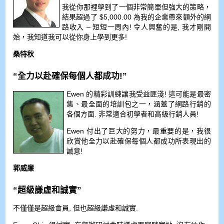
我從你那裡學到了一個非常簡單但強大的策略，
結果超過了 $5,000.00 為我的企業帶來額外的網
路收入 – 短短一周內! 令人興奮的是, 我才剛開
始，我知道我可以從你身上學到更多!
桑特秋
“全力以赴確保每個人都成功!”
Ewen 的精彩訓練讓我受益匪淺! 這可能是最密
集、最全面的培訓包之一，涵蓋了網路行銷的
各個方面. 非常適合初學者和高級行銷人員!
Ewen 付出了巨大的努力，最重要的是，我很
欣賞他全力以赴確保每個人都成功所表現出的
誠意!
郭威廉
“超級謙虛和誠實”
不僅僅是超級會員, 但也超級謙虛和誠實.