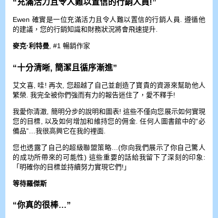
“充滿活力且令人難以置信的行銷人員!”
Ewen 確實是一位充滿活力且令人難以置信的行銷人員. 遵循他
的建議，您的行銷知識和財務狀況將會飛速提升.
麥克·利特曼
, #1 暢銷作家
“十分清晰, 簡潔且循序漸進”
艾文喜, 哇! 再次, 您超越了自己並創造了寶貴的資源來幫助他人
繁榮. 我完全被你們強而有力的報告迷住了，愛不釋手!
我愛你清澈, 簡明分步的說明和圖表! 這些不僅向您展示如何實現
您的目標, 以及如何增加和維持您的佣金. 任何人圖書館中的“必
備品”…我很高興它在我的裡面.
您也透露了自己的超級聯盟策略…(你向我們展示了你自己驚人
的成功所帶來的可能性) 這些重要的話給我留下了深刻的印象:
「明確你的目標並持續努力實現它們!」
等待羅傑斯
“你真的很棒…”