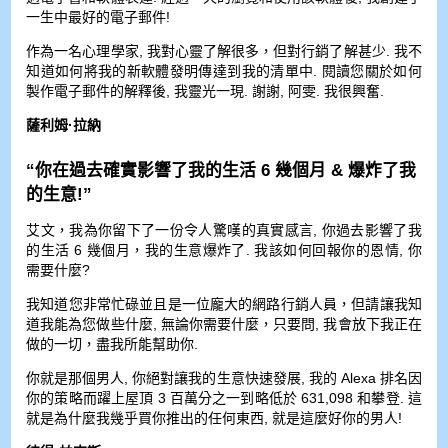
一生中最好的電子郵件!
作為一名心理學家, 我對心靈了解很多，但對行銷了解甚少. 我不
知道如何將我的新軟體發明傳達到我的清單中. 閱讀您關於如何
製作電子郵件的解釋後, 我靈光一現. 謝謝, 阿雯. 我很興奮.
薩利姆·拉納
“你在過去確實影響了我的生活 6 幾個月 & 爆炸了我
的生意!”
艾文，我為你留下了一份令人驚嘆的真實感言, 你過去影響了我
的生活 6 幾個月，我的生意爆炸了. 我該如何回報你的恩情, 你
需要什麼?
我知道您非常忙碌並且是一位龐大的網路行銷人員，但請讓我知
道我能為您做些什麼, 無論你需要什麼，只要問, 我會放下我正在
做的一切，盡我所能幫助你.
你就是那個男人, 你絕對讓我的生意快速發展, 我的 Alexa 排名因
你的策略而躍上屋頂 3 百萬分之一到略低於 631,098 和攀登. 這
就是為什麼我幾乎買你推出的任何東西, 就是這麼好你的男人!