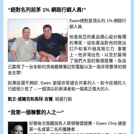
“絕對名列前茅 1% 網路行銷人員!”
Ewen絕對是頂尖的 1% 網路行
銷人員.
他是為您的產品精心設計報價
的專家，這些產品對他的傑出
訂戶和客戶極具吸引力. 事實
上，他非常出色，以至於贏得
了我們大型的聯盟競賽，為自
己贏得了一台全新的頂級戴爾筆記型電腦以及一張非常豐厚的佣
金支票!
如果這還不夠好, Ewen 是個非常適合共事的人，如今這樣的人
已經很少見了 – 一個頂尖的表演者和一個真正偉大的人.
凱文·威爾克和馬特·吉爾
, 硝基行銷
“我第一個聯繫的人之一”
好像每次我聽說有人舉辦聯盟競賽，Ewen Chia 總是
第一名或第二名的獲勝者…