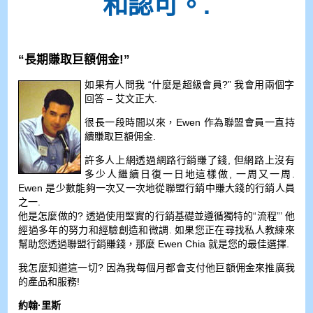
和認可。.
“長期賺取巨額佣金!”
如果有人問我 “什麼是超級會員?” 我會用兩個字
回答 – 艾文正大.
很長一段時間以來，Ewen 作為聯盟會員一直持
續賺取巨額佣金.
許多人上網透過網路行銷賺了錢, 但網路上沒有
多少人繼續日復一日地這樣做, 一周又一周.
Ewen 是少數能夠一次又一次地從聯盟行銷中賺大錢的行銷人員
之一.
他是怎麼做的? 透過使用堅實的行銷基礎並遵循獨特的“流程”’ 他
經過多年的努力和經驗創造和微調. 如果您正在尋找私人教練來
幫助您透過聯盟行銷賺錢，那麼 Ewen Chia 就是您的最佳選擇.
我怎麼知道這一切? 因為我每個月都會支付他巨額佣金來推廣我
的產品和服務!
約翰·里斯