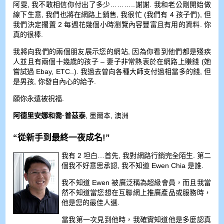
阿雯, 我不敢相信你付出了多少………..謝謝. 我和老公剛開始做
線下生意, 我們也將在網路上銷售, 我很忙 (我們有 4 孩子們), 但
我們決定擱置 2 每週花幾個小時瀏覽內容豐富且有用的資料. 你
真的很棒.
我將向我們的兩個朋友展示您的網站, 因為你看到他們都是殘疾
人並且有兩個十幾歲的孩子 – 妻子非常熱衷於在網路上賺錢 (她
嘗試過 Ebay, ETC..). 我過去曾向各種大師支付過相當多的錢, 但
是男孩, 你發自內心的給予.
願你永遠被祝福.
阿德里安娜和喬·普茲泰
, 墨爾本, 澳洲
“從新手到最終一夜成名!”
我有 2 坦白…首先, 我對網路行銷完全陌生. 第二
個我不好意思承認, 我不知道 Ewen Chia 是誰.
我不知道 Ewen 被廣泛稱為超級會員，而且我當
然不知道當您想在互聯網上推廣產品或服務時，
他是您的最佳人選.
當我第一次見到他時，我確實知道他是多麼認真