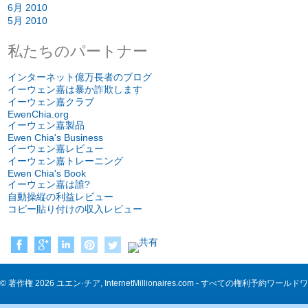
6月 2010
5月 2010
私たちのパートナー
インターネット億万長者のブログ
イーウェン嘉は暴か詐欺します
イーウェン嘉クラブ
EwenChia.org
イーウェン嘉製品
Ewen Chia's Business
イーウェン嘉レビュー
イーウェン嘉トレーニング
Ewen Chia's Book
イーウェン嘉は誰?
自動操縦の利益レビュー
コピー貼り付けの収入レビュー
© 著作権 2026 ユエン·チア, InternetMillionaires.com - すべての権利予約ワールドワ