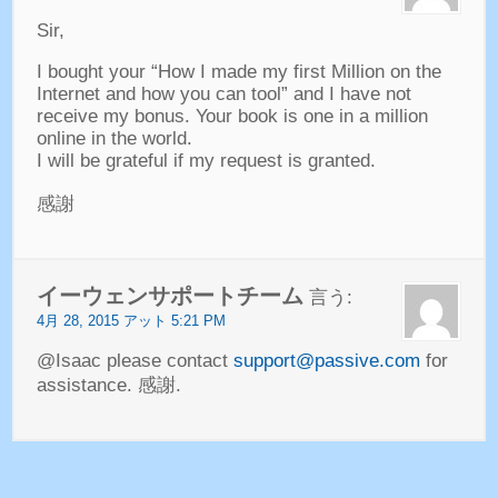
Sir
,
I bought your
“
How I made my first Million on the
Internet and how you can tool
”
and I have not
receive my bonus
.
Your book is one in a million
online in the world
.
I will be grateful if my request is granted
.
感謝
イーウェンサポートチーム
言う:
4月 28, 2015 アット 5:21 PM
@Isaac please contact
support@passive.com
for
assistance
. 感謝.