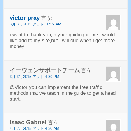
victor pray
言う:
3月 31, 2015 アット 10:59 AM
i want to thank you
,
in your guiding of me
,
i would
like add to my site
,
but i will due when i get more
money
イーウェンサポートチーム
言う:
3月 31, 2015 アット 4:39 PM
@Victor you can implement the free traffic
methods that we teach in the guide to get a head
start
.
Isaac Gabriel
言う:
4月 27, 2015 アット 4:30 AM