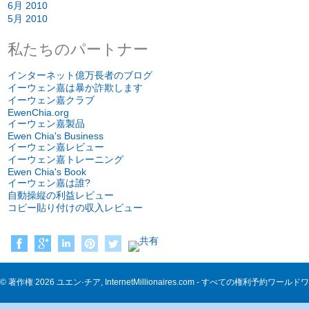
6月 2010
5月 2010
私たちのパートナー
インターネット億万長者のブログ
イーウェン嘉は暴か詐欺します
イーウェン嘉クラブ
EwenChia.org
イーウェン嘉製品
Ewen Chia's Business
イーウェン嘉レビュー
イーウェン嘉トレーニング
Ewen Chia's Book
イーウェン嘉は誰?
自動操縦の利益レビュー
コピー貼り付けの収入レビュー
© 著作権 2026 ユエン·チア, InternetMillionaires.com - すべての権利予約ワールドワ