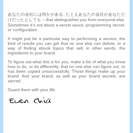
あなたの会社には何かがある, たとえあなたの会社があなただ
けだったとしても –
that distinguishes you from everyone else
.
Sometimes it’s not about a secret sauce
,
programming secret
,
or configuration
.
It might just be a particular way to performing a service
,
the
kind of results you can get that no one else can deliver
,
or a
way of finding ebook topics that sell
,
in other words
,
the
ingredients to your brand
.
To figure out what this is for you
,
make a list of what you know
how to do
,
or do differently
,
that no one else can figure out
,
or
has been copied unsuccessfully
.
Those things make up your
brand
.
And your brand
,
as well as your brand secrets
,
are
sacred
.
Guard them with your life
.