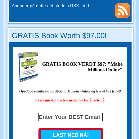
Abonner på dette nettstedets RSS-feed.
GRATIS Book Worth $97.00!
GRATIS BOOK VERDT $97: "Make
Millions Online"
Oppdage sannheten om Making Millions Online og leve et liv i frihet!
Skriv inn din beste e nedenfor for å laste nå