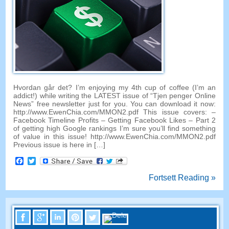
Hvordan går det?
I’m enjoying my 4th cup of coffee
(
I’m an
addict
!)
while writing the LATEST issue of
“Tjen penger Online
News”
free newsletter just for you
.
You can download it now
:
http://
www.EwenChia.com/MMON2.pdf This issue covers
: –
Facebook Timeline Profits
–
Getting Facebook Likes
–
Part
2
of getting high Google rankings I’m sure you’ll find something
of value in this issue
! http://
www.EwenChia.com/MMON2.pdf
Previous issue is here in
[…]
Facebook
Twitter
Fortsett Reading »