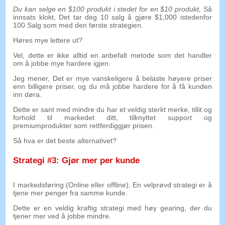
Du kan selge en $100 produkt i stedet for en $10 produkt,
Så
innsats klokt, Det tar deg 10 salg å gjøre $1,000 istedenfor
100 Salg som med den første strategien.
Høres mye lettere ut?
Vel, dette er ikke alltid en anbefalt metode som det handler
om å jobbe mye hardere igjen.
Jeg mener, Det er mye vanskeligere å belaste høyere priser
enn billigere priser, og du må jobbe hardere for å få kunden
inn døra.
Dette er sant med mindre du har et veldig sterkt merke, tillit og
forhold til markedet ditt, tilknyttet support og
premiumprodukter som rettferdiggjør prisen.
Så hva er det beste alternativet?
Strategi #3: Gjør mer per kunde
I markedsføring (Online eller offline), En velprøvd strategi er å
tjene mer penger fra samme kunde.
Dette er en veldig kraftig strategi med høy gearing, der du
tjener mer ved å jobbe mindre.