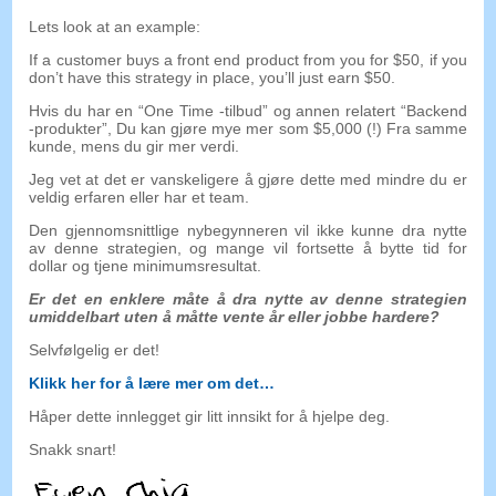
Lets look at an example
:
If a customer buys a front end product from you for
$50,
if you
don’t have this strategy in place
,
you’ll just earn
$50.
Hvis du har en “One Time -tilbud” og annen relatert “Backend
-produkter”, Du kan gjøre mye mer som $5,000 (!) Fra samme
kunde, mens du gir mer verdi.
Jeg vet at det er vanskeligere å gjøre dette med mindre du er
veldig erfaren eller har et team.
Den gjennomsnittlige nybegynneren vil ikke kunne dra nytte
av denne strategien, og mange vil fortsette å bytte tid for
dollar og tjene minimumsresultat.
Er det en enklere måte å dra nytte av denne strategien
umiddelbart uten å måtte vente år eller jobbe hardere?
Selvfølgelig er det!
Klikk her for å lære mer om det…
Håper dette innlegget gir litt innsikt for å hjelpe deg.
Snakk snart!