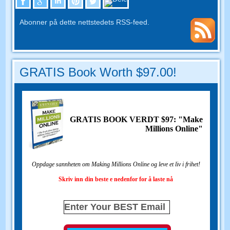
Abonner på dette nettstedets RSS-feed.
GRATIS Book Worth $97.00!
GRATIS BOOK VERDT $97: "Make
Millions Online"
Oppdage sannheten om Making Millions Online og leve et liv i frihet!
Skriv inn din beste e nedenfor for å laste nå