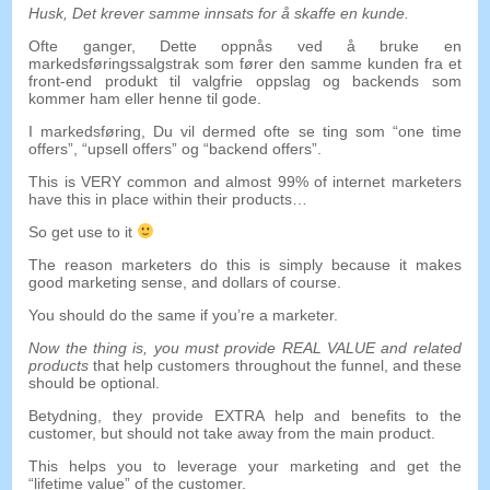
Husk, Det krever samme innsats for å skaffe en kunde.
Ofte ganger, Dette oppnås ved å bruke en
markedsføringssalgstrak som fører den samme kunden fra et
front-end produkt til valgfrie oppslag og backends som
kommer ham eller henne til gode.
I markedsføring, Du vil dermed ofte se ting som “
one time
offers
”, “
upsell offers
” og “
backend offers
”.
This is VERY common and almost
99%
of internet marketers
have this in place within their products
…
So get use to it
The reason marketers do this is simply because it makes
good marketing sense
,
and dollars of course
.
You should do the same if you’re a marketer
.
Now the thing is
,
you must provide REAL VALUE and related
products
that help customers throughout the funnel
,
and these
should be optional
.
Betydning,
they provide EXTRA help and benefits to the
customer
,
but should not take away from the main product
.
This helps you to leverage your marketing and get the
“
lifetime value
”
of the customer
.