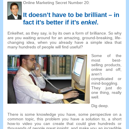
Online Marketing Secret Number 20:
It doesn’t have to be brilliant
–
in
fact it’s better if it’s
enkel
.
Enkelhet,
as they say
,
is by its own a form of brilliance
.
So why
are you waiting around for an amazing
,
ground-breaking
,
life-
changing idea
,
when you already have a simple idea that
many hundreds of people will find useful
?
Some of the
most best-
selling products
,
online and off
,
aren’t
complicated or
mind-boggling
.
They just do
one thing
,
really
well
.
Dig deep
.
There is some knowledge you have
,
some perspective on a
common topic
,
this problem you have a solution to
,
a short
how-to video you can create that could give hundreds or
thousands of people great insight
,
and make you an incredible