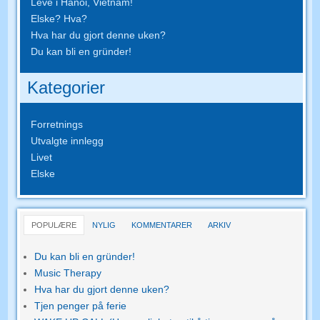
Leve i Hanoi, Vietnam!
Elske? Hva?
Hva har du gjort denne uken?
Du kan bli en gründer!
Kategorier
Forretnings
Utvalgte innlegg
Livet
Elske
POPULÆRE
NYLIG
KOMMENTARER
ARKIV
Du kan bli en gründer!
Music Therapy
Hva har du gjort denne uken?
Tjen penger på ferie