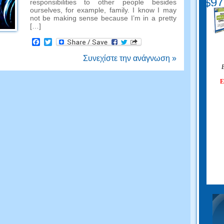
$97
responsibilities to other people besides
ourselves
,
for example
,
family
.
I know I may
not be making sense because I’m in a pretty
[…]
Facebook
Twitter
Συνεχίστε την ανάγνωση »
Ε
Ε