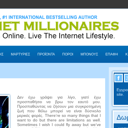
ΗΣ
ΜΑΡΤΥΡΊΕΣ
ΠΡΟΪΌΝΤΑ
ΠΌΡΟΙ
ΜΠΌΝΟΥΣ
ΕΠΑΦΉ
Κ
Εγγρα
site.
Δεν έχω γράψει για λίγο, γιατί έχω
προσπαθήσει να βρω τον εαυτό μου.
Προσπαθώντας να ζήσουν μια συγκροτημένη
ζωή που θέλω μπορεί να είναι δύσκολο
μερικές φορές.
There’re so many things that I
Δωρ
want to do but there are limitations as well
.
Sometimes I wish I could fly away but we’ve