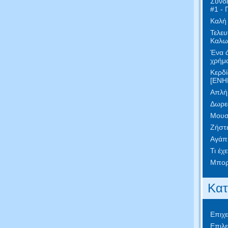
Συνδε
#1 - 
Καλή
Τελευ
Καλωσ
Ένα ά
χρήμα
Κερδί
[ΕΝΗ
Απλή 
Δωρεά
Μουσ
Ζήστε
Αγάπ
Τι έχ
Μπορε
Κατ
Επιχε
Επιλε