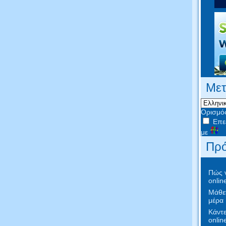
Με
Ορισμό
Επεξ
με
Πρό
Πώς ν
onlin
Μάθετ
μέρα
Κάντε
onlin