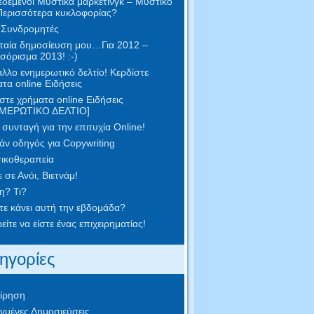
δεμένοι Μυστικά μάρκετινγκ – Μυστικό
Περισσότερα κυκλοφορίας?
 Συνδρομητές
ταία δημοσίευση μου…Για 2012 –
όρισμα 2013! :-)
λλο ενημερωτικό δελτίο! Κερδίστε
τα online Ειδήσεις
στε χρήματα online Ειδήσεις
ΜΕΡΩΤΙΚΟ ΔΕΛΤΙΟ]
συνταγή για την επιτυχία Online!
ν οδηγός για Copywriting
ικοθεραπεία
 σε Ανόι, Βιετνάμ!
η? Τι?
ετε κάνει αυτή την εβδομάδα?
ίτε να είστε ένας επιχειρηματίας!
ηγορίες
ίρηση
γμένες Δημοσιεύσεις