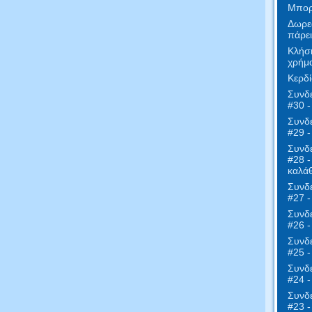
Μπορε
Δωρε
πάρει
Κλήση
χρήμα
Κερδί
Συνδε
#30 -
Συνδε
#29 
Συνδε
#28 -
καλάθ
Συνδε
#27 
Συνδε
#26 -
Συνδε
#25 -
Συνδε
#24 -
Συνδε
#23 -