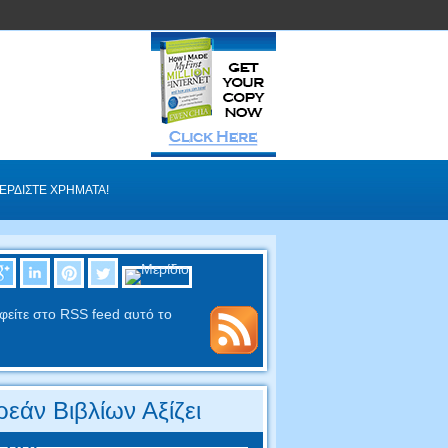
ΕΡΔΊΣΤΕ ΧΡΉΜΑΤΑ!
φείτε στο RSS feed αυτό το
εάν Βιβλίων Αξίζει