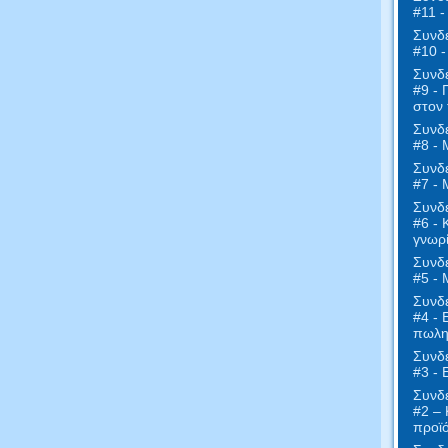
#11 -
Συνδε
#10 
Συνδε
#9 - 
στον 
Συνδε
#8 - 
Συνδε
#7 - 
Συνδε
#6 - 
γνωρί
Συνδε
#5 - 
Συνδε
#4 - 
πωλη
Συνδε
#3 -
Συνδε
#2 – 
προϊ