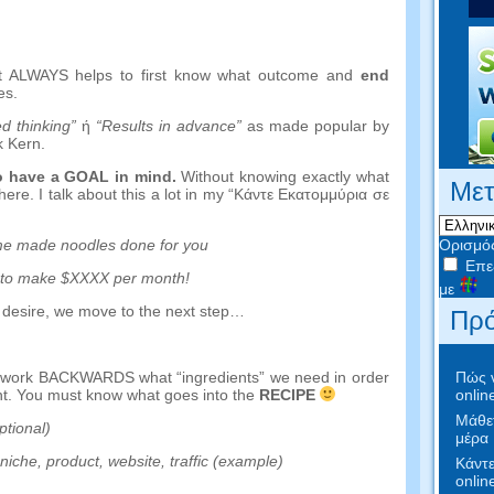
it ALWAYS helps to first know what outcome and
end
es
.
 thinking
”
ή
“
Results in advance
”
as made popular by
k Kern
.
to have a GOAL in mind
.
Without knowing exactly what
Με
there
.
I talk about this a lot in my
“Κάντε Εκατομμύρια σε
Ορισμό
e made noodles done for you
Επεξ
to make $XXXX per month
!
με
 desire
,
we move to the next step
…
Πρό
Πώς ν
d work BACKWARDS what
“
ingredients
”
we need in order
onlin
nt
.
You must know what goes into the
RECIPE
Μάθετ
ptional
)
μέρα
niche
,
product
,
website
,
traffic
(
example
)
Κάντε
onlin