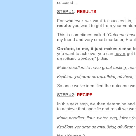
succeed
…
STEP
#1
:
RESULTS
For whatever we want to succeed in
,
results
you want to get from your ventur
This is sometimes called
“
Outcome based
my friend and very smart marketer
,
Fran
Ωστόσο,
to me
,
it just makes sense 
you want to achieve
,
you can
never
get 
απευθείας σύνδεση” βιβλίο!
Make noodles
:
to have great tasting
,
hom
Κερδίστε χρήματα σε απευθείας σύνδεση:
So once we’ve identified the outcome we
STEP
#2
:
RECIPE
In this next step
,
we then determine an
to achieve that specific end result we wa
Make noodles
:
flour
,
water
,
egg
,
juices
(
o
Κερδίστε χρήματα σε απευθείας σύνδεση:
Now it’s step 3
…