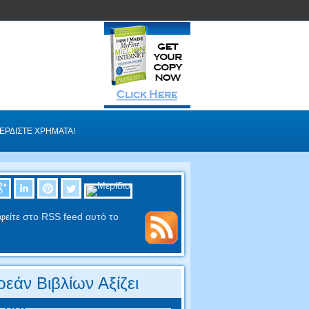
ΕΡΔΊΣΤΕ ΧΡΉΜΑΤΑ!
φείτε στο RSS feed αυτό το
εάν Βιβλίων Αξίζει