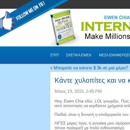
ΣΠΊΤΙ
ΣΧΕΤΙΚΆ EWEN
ΜΈΣΑ ΕΝΗΜΈΡΩΣ
«
Μπορείτε να κάνετε $ 3k σε μια μέρα?
Κάντε χυλοπίτες και να 
Μάιος 19, 2015, 2:45 PM
Hey, Ewen Chia εδώ. LOL γνωρίζω. Πώς μ
από απόσταση να κερδίσετε χρήματα on
Παιδιά, είναι η δυνατή η επεξεργασία το
ΛΙΓΕΣ μερες πριν, η γυναίκα μου αγόρασε
τέτοιο πράγμα!) με πολύ ενθουσιασμό.