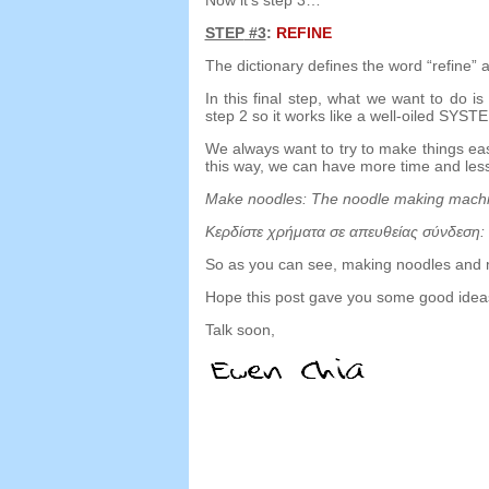
STEP
#3
:
REFINE
The dictionary defines the word
“
refine
”
a
In this final step
,
what we want to do is 
step
2
so it works like a well-oiled SYST
We always want to try to make things ea
this way
,
we can have more time and less
Make noodles
:
The noodle making mach
Κερδίστε χρήματα σε απευθείας σύνδεση:
So as you can see
,
making noodles and 
Hope this post gave you some good ideas
Talk soon
,