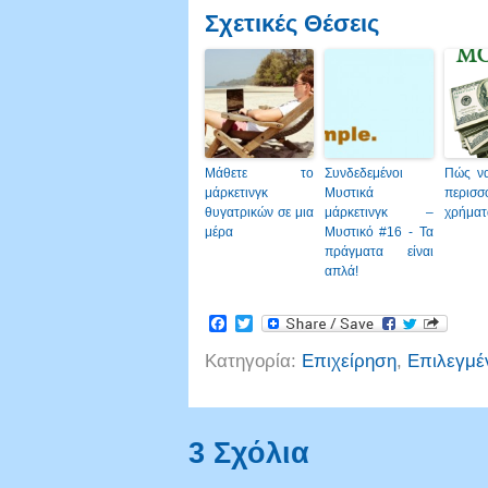
Σχετικές Θέσεις
Μάθετε το
Συνδεδεμένοι
Πώς να
μάρκετινγκ
Μυστικά
περισσ
θυγατρικών σε μια
μάρκετινγκ –
χρήματ
μέρα
Μυστικό #16 - Τα
πράγματα είναι
απλά!
Facebook
Twitter
Κατηγορία:
Επιχείρηση
,
Επιλεγμέ
3 Σχόλια