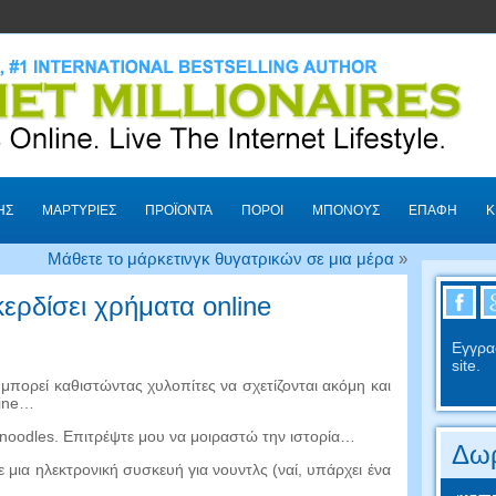
ΗΣ
ΜΑΡΤΥΡΊΕΣ
ΠΡΟΪΌΝΤΑ
ΠΌΡΟΙ
ΜΠΌΝΟΥΣ
ΕΠΑΦΉ
Κ
Μάθετε το μάρκετινγκ θυγατρικών σε μια μέρα
»
κερδίσει χρήματα online
Εγγρα
site.
πορεί καθιστώντας χυλοπίτες να σχετίζονται ακόμη και
line…
υ noodles. Επιτρέψτε μου να μοιραστώ την ιστορία…
Δωρ
 μια ηλεκτρονική συσκευή για νουντλς (ναί, υπάρχει ένα