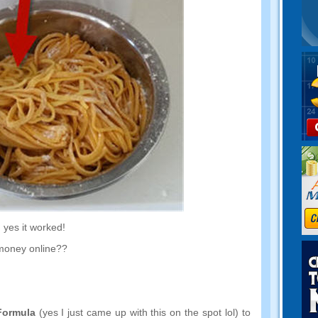
,
yes it worked
!
money online
??
Formula
(
yes I just came up with this on the spot lol
)
to