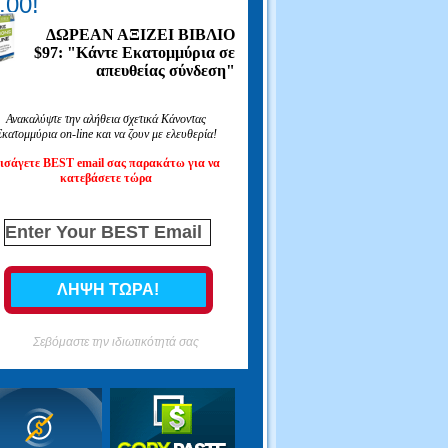
.00!
ΔΩΡΕΑΝ ΑΞΙΖΕΙ ΒΙΒΛΙΟ
$97: "Κάντε Εκατομμύρια σε
απευθείας σύνδεση"
Ανακαλύψτε την αλήθεια σχετικά Κάνοντας
κατομμύρια on-line και να ζουν με ελευθερία!
ισάγετε BEST email σας παρακάτω για να
κατεβάσετε τώρα
Σεβόμαστε την ιδιωτικότητά σας