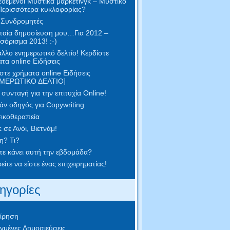
δεμένοι Μυστικά μάρκετινγκ – Μυστικό
Περισσότερα κυκλοφορίας?
 Συνδρομητές
ταία δημοσίευση μου…Για 2012 –
όρισμα 2013! :-)
λλο ενημερωτικό δελτίο! Κερδίστε
τα online Ειδήσεις
στε χρήματα online Ειδήσεις
ΜΕΡΩΤΙΚΟ ΔΕΛΤΙΟ]
συνταγή για την επιτυχία Online!
ν οδηγός για Copywriting
ικοθεραπεία
 σε Ανόι, Βιετνάμ!
η? Τι?
ετε κάνει αυτή την εβδομάδα?
ίτε να είστε ένας επιχειρηματίας!
ηγορίες
ίρηση
γμένες Δημοσιεύσεις