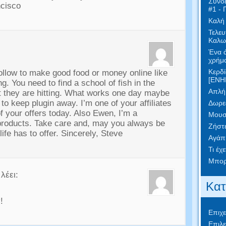
Συνδε
ncisco
#1 - 
Καλή
Τελευ
Καλωσ
Ένα ά
χρήμα
Κερδί
follow to make good food or money online like
[ΕΝΗ
ing
.
You need to find a school of fish in the
Απλή 
 they are hitting
.
What works one day maybe
 to keep plugin away
.
I’m one of your affiliates
Δωρεά
f your offers today
.
Also Ewen
,
I’m a
Μουσ
products
.
Take care and
,
may you always be
Ζήστε
ife has to offer
.
Sincerely
,
Steve
Αγάπ
Τι έχ
Μπορε
λέει:
Κατ
!
Επιχε
Επιλε