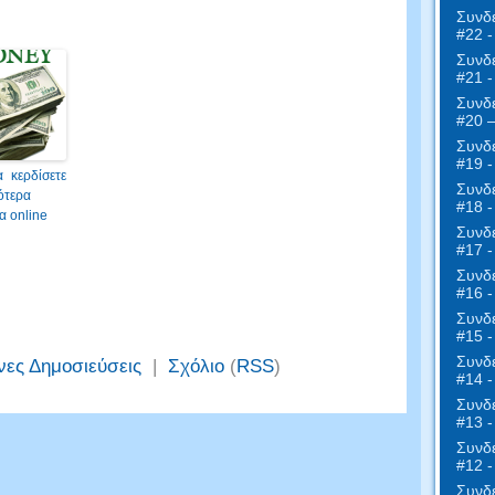
Συνδε
#22 -
Συνδε
#21 -
Συνδε
#20 
Συνδε
#19 -
 κερδίσετε
Συνδε
ότερα
#18 -
α online
Συνδε
#17 
Συνδε
#16 -
Συνδε
#15 -
Συνδε
νες Δημοσιεύσεις
|
Σχόλιο
(
RSS
)
#14 -
Συνδε
#13 -
Συνδε
#12 
Συνδε