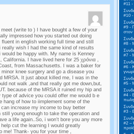
#11 -
Συνδε
#10 
Συνδε
#9 - 
o meet
(
write to
)
I have bought a few of your
στον 
ally impressed how you started out doing
Συνδε
 fluent in english working full time and still
#8 - 
i really wish I had the same kind of results
Συνδε
 i would be happy with
.
My name is Kenney
#7 - 
,
California
.
I have lived here for
25 χρόνια ,
Συνδε
 Coast
,
from Massachusetts
.
I was a baker for
#6 - 
ve minor knee surgery and go a disease you
γνωρί
lled MRSA
.
It just about killed me
,
I was in the
Συνδε
#5 - 
ould not walk
,
and that really got me down
,
but
,
UT
.
because of the MRSA it ruined my hip and
Συνδε
#4 - 
 type of advice you could offer me would b e
πωλη
the hang of how to iimplement some of the
Συνδε
y can increase my income to buy better
#3 -
m still young enough to take the operation and
Συνδε
ave a life again..So
,
i won’t bore you any more
#2 – 
 help cut the learning I would greatly
προϊ
to me
!
Thank
-
you for your time
,