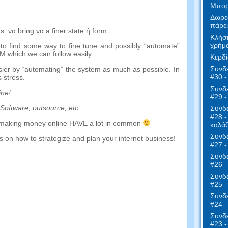
Μπορε
Δωρε
πάρει
s
:
να
bring
να
a
finer
state
ή
form
Κλήση
χρήμα
to find some way to fine tune and possibly
“
automate
”
EM which we can follow easily
.
Κερδί
Συνδε
sier by
“
automating
”
the system as much as possible
.
In
#30 -
 stress
.
Συνδε
ine
!
#29 
Software
,
outsource
,
etc
.
Συνδε
#28 -
making money online HAVE a lot in common
καλάθ
Συνδε
 on how to strategize and plan your internet business
!
#27 
Συνδε
#26 -
Συνδε
#25 -
Συνδε
#24 -
Συνδε
#23 -