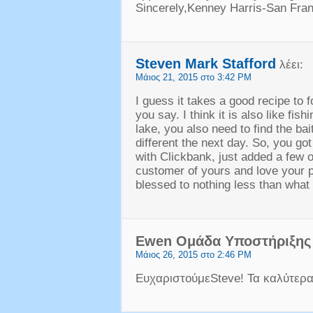
Sincerely
,
Kenney Harris-San Fra
Steven Mark Stafford
λέει:
Μάιος 21, 2015 στο 3:42 PM
I guess it takes a good recipe to 
you say
.
I think it is also like fish
lake
,
you also need to find the bait
different the next day
.
So
,
you got
with Clickbank
,
just added a few o
customer of yours and love your 
blessed to nothing less than what l
Ewen Ομάδα Υποστήριξης
Μάιος 26, 2015 στο 2:46 PM
ΕυχαριστούμεSteve! Τα καλύτερα