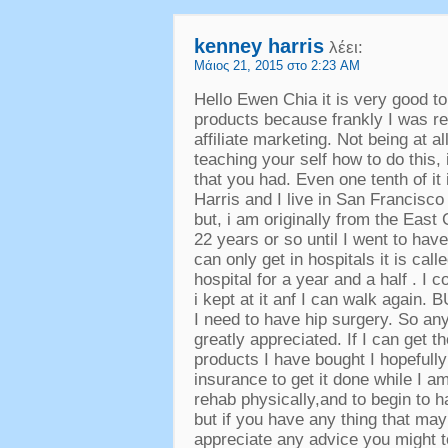
kenney harris
λέει:
Μάιος 21, 2015 στο 2:23 AM
Hello Ewen Chia it is very good t
products because frankly I was re
affiliate marketing
.
Not being at all
teaching your self how to do this
,
that you had
.
Even one tenth of it
Harris and I live in San Francisco
but
,
i am originally from the East
22
years or so until I went to ha
can only get in hospitals it is ca
hospital for a year and a half
.
I c
i kept at it anf I can walk again
.
B
I need to have hip surgery
.
So any
greatly appreciated
.
If I can get 
products I have bought I hopefull
insurance to get it done while I a
rehab physically
,
and to begin to h
but if you have any thing that may
appreciate any advice you might 