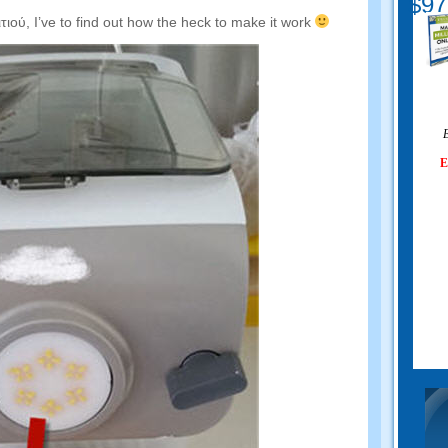
$97
ιτιού,
I’ve to find out how the heck to make it work
Ε
Ε