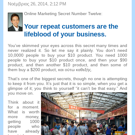
Νοέμβριος 26, 2014, 2:12 PM
Online Marketing Secret Number Twelve
:
Your repeat customers are the
lifeblood of your business
.
You’ve skimmed your eyes across this secret many times and
never realized it
.
So let me say it plainly
.
You don’t need
10,0000
people to buy your
$10
product
.
You need
1000
people to buy your
$10
product once
,
and then your
$90
product
,
and then another
$10
product
,
and then some of
them buy a
$200
product
, και ούτω καθεξής.
That’s one of the biggest secrets
,
though no one is attempting
to keep it from you
.
It’s just that it is so simple
,
when you get a
glimpse of it
;
you think to yourself
“
it can’t be that easy.
”
And
you move on
.
Think about it
for a moment
.
What is worth
more money
,
getting
1000
people who
have already