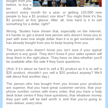
bought from you
before
,
to buy a
ten dollar
product every month for a year
,
or getting
120,000
new
people to buy a
$1
product one time
?
You might think it’s the
$1
product at first glance
.
After all
,
how hard is it to sell
something for a dollar
,
right
?
Wrong
.
Studies have shown that
,
especially on the internet
,
it’s harder to get a brand new person who doesn’t know you to
part with even one single dollar than it is to get someone who
has already bought from you to keep buying from you
.
The person who doesn’t know you isn’t sure if your typical
product is any good
.
They don’t know if your sales system will
drop them in the right place
.
They have no idea whether you’ll
be available after the sale if they have questions
.
(
And
,
if it’s about as hard to sell a
$1
product as it is to sell a
$20
product
,
shouldn’t you sell a
$20
product anyway
?
We’ll
talk about that another day.
)
The person who has bought from you knows your products
are superior
,
that you have great customer service
,
that your
phone number comes with every order
,
that you have a help
desk ticket centre if they have questions
,
that whatever money
they part with will be well worth it
,
and that you’re going to
over-deliver
,
every time
.