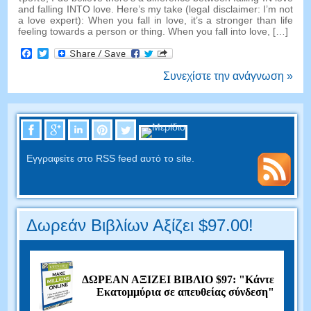
and falling INTO love
.
Here’s my take
(
legal disclaimer
:
I’m not
a love expert
):
When you fall in love
,
it’s a stronger than life
feeling towards a person or thing
.
When you fall into love
, […]
Facebook
Twitter
Συνεχίστε την ανάγνωση »
Εγγραφείτε στο RSS feed αυτό το site.
Δωρεάν Βιβλίων Αξίζει $97.00!
ΔΩΡΕΑΝ ΑΞΙΖΕΙ ΒΙΒΛΙΟ $97: "Κάντε
Εκατομμύρια σε απευθείας σύνδεση"