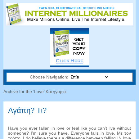
Choose Navigation:
Archive for the ‘Love
’ Κατηγορία.
Αγάπη? Τι?
Have you ever fallen in love or feel like you can’t live without
someone
?
I’m sure you have
.
Everyone falls in love
. Με τον
τρόπο,
I do believe there’s a difference between falling IN love