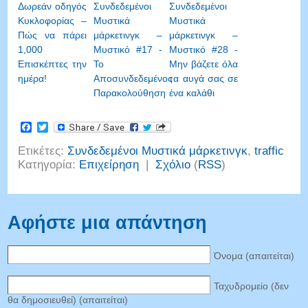
Δωρεάν οδηγός
Συνδεδεμένοι
Συνδεδεμένοι
Κυκλοφορίας –
Μυστικά
Μυστικά
Πώς να πάρει
μάρκετινγκ –
μάρκετινγκ –
1,000
Μυστικό #17 -
Μυστικό #28 -
Επισκέπτες την
Το
Μην βάζετε όλα
ημέρα!
Αποσυνδεδεμένος
τα αυγά σας σε
Παρακολούθηση
ένα καλάθι
Facebook
Twitter
Ετικέτες:
Συνδεδεμένοι Μυστικά μάρκετινγκ
,
traffic
Κατηγορία:
Επιχείρηση
|
Σχόλιο
(
RSS
)
Αφήστε μια απάντηση
Όνομα (απαιτείται)
Ταχυδρομείο (δεν
θα δημοσιευθεί) (απαιτείται)