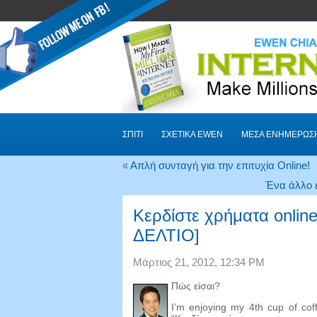
ΣΠΊΤΙ
ΣΧΕΤΙΚΆ EWEN
ΜΈΣΑ ΕΝΗΜΈΡΩΣ
«
Απλή συνταγή για την επιτυχία Online!
Ένα άλλο ε
Κερδίστε χρήματα onli
ΔΕΛΤΙΟ]
Μάρτιος 21, 2012, 12:34 PM
Πώς είσαι?
I’m enjoying my 4th cup of cof