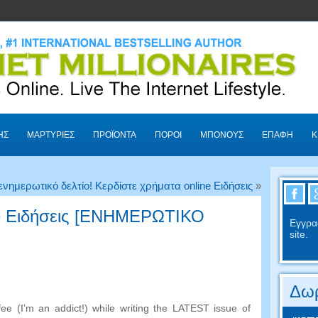
ΗΣ
ΜΑΡΤΥΡΊΕΣ
ΠΡΟΪΌΝΤΑ
ΠΌΡΟΙ
ΜΠΌΝΟΥΣ
ΕΠΑΦΉ
Κ
νημερωτικό δελτίο! Κερδίστε χρήματα online Ειδήσεις
»
ne Ειδήσεις [ΕΝΗΜΕΡΩΤΙΚΟ
Εγγρα
site.
Δωρ
fee
(
I’m an addict
!)
while writing the LATEST issue of