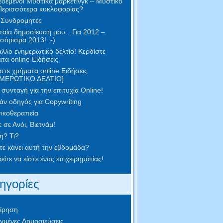
δεμένοι Μυστικά μάρκετινγκ – Μυστικό
Περισσότερα κυκλοφορίας?
 Συνδρομητές
ταία δημοσίευση μου…Για 2012 –
όρισμα 2013! :-)
λλο ενημερωτικό δελτίο! Κερδίστε
τα online Ειδήσεις
στε χρήματα online Ειδήσεις
ΜΕΡΩΤΙΚΟ ΔΕΛΤΙΟ]
συνταγή για την επιτυχία Online!
ν οδηγός για Copywriting
ικοθεραπεία
 σε Ανόι, Βιετνάμ!
η? Τι?
ετε κάνει αυτή την εβδομάδα?
ίτε να είστε ένας επιχειρηματίας!
ηγορίες
ίρηση
γμένες Δημοσιεύσεις