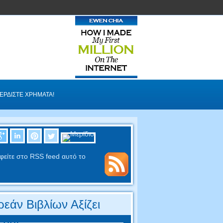
ΕΡΔΊΣΤΕ ΧΡΉΜΑΤΑ!
φείτε στο RSS feed αυτό το
εάν Βιβλίων Αξίζει