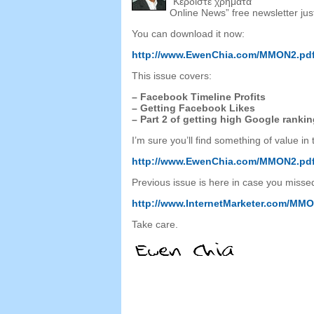
“Κερδίστε χρήματα
Online News
”
free newsletter jus
You can download it now
:
http://www.EwenChia.com/MMON2.pd
This issue covers
:
–
Facebook Timeline Profits
–
Getting Facebook Likes
–
Part
2
of getting high Google ranki
I’m sure you’ll find something of value in 
http://
www.EwenChia.com/MMON2.pd
Previous issue is here in case you missed
http://www.InternetMarketer.com/MMO
Take care
.