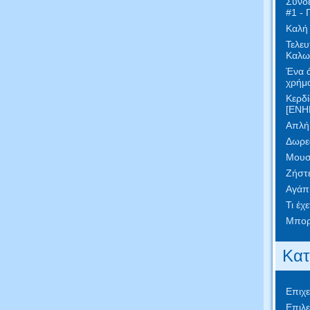
Συνδε
#1 - 
Καλή
Τελευ
Καλωσ
Ένα ά
χρήμα
Κερδί
[ΕΝΗ
Απλή 
Δωρεά
Μουσ
Ζήστε
Αγάπ
Τι έχ
Μπορε
Κατ
Επιχε
Επιλε