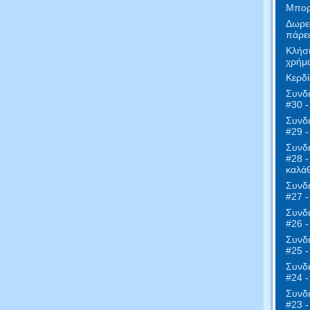
Μπορε
Δωρε
πάρει
Κλήση
χρήμα
Κερδί
Συνδε
#30 -
Συνδε
#29 
Συνδε
#28 -
καλάθ
Συνδε
#27 
Συνδε
#26 -
Συνδε
#25 -
Συνδε
#24 -
Συνδε
#23 -