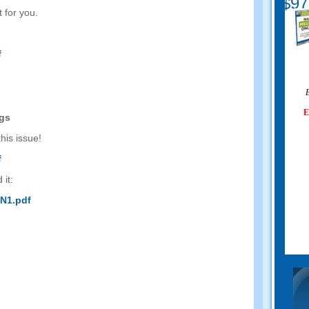
$97
t for you
.
f
Ε
Ε
ngs
this issue
!
f
 it
:
N1.pdf