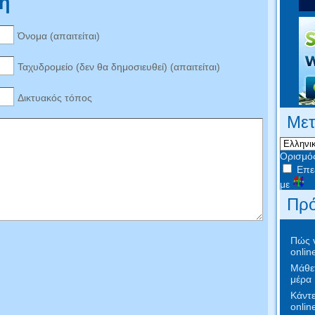
η
Όνομα (απαιτείται)
Ταχυδρομείο (δεν θα δημοσιευθεί) (απαιτείται)
Δικτυακός τόπος
Με
Ορισμό
Επεξ
με
Πρό
Πώς ν
onlin
Μάθετ
μέρα
Κάντε
onlin