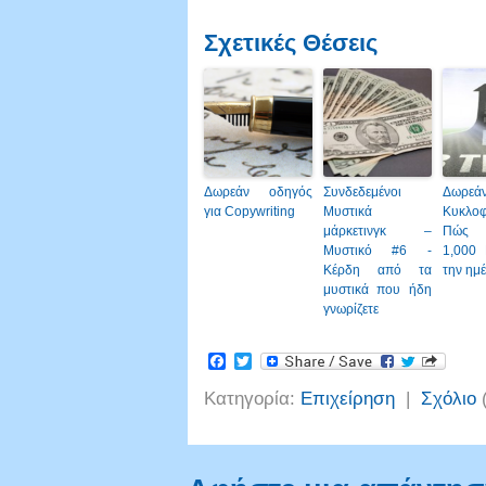
Σχετικές Θέσεις
Δωρεάν οδηγός
Συνδεδεμένοι
Δωρεά
για Copywriting
Μυστικά
Κυκλο
μάρκετινγκ –
Πώς 
Μυστικό #6 -
1,000 
Κέρδη από τα
την ημέ
μυστικά που ήδη
γνωρίζετε
Facebook
Twitter
Κατηγορία:
Επιχείρηση
|
Σχόλιο