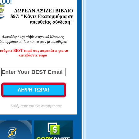
.00!
ΔΩΡΕΑΝ ΑΞΙΖΕΙ ΒΙΒΛΙΟ
$97: "Κάντε Εκατομμύρια σε
απευθείας σύνδεση"
Ανακαλύψτε την αλήθεια σχετικά Κάνοντας
κατομμύρια on-line και να ζουν με ελευθερία!
ισάγετε BEST email σας παρακάτω για να
κατεβάσετε τώρα
Σεβόμαστε την ιδιωτικότητά σας