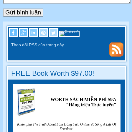
Theo dõi RSS của trang này.
FREE Book Worth $97.00!
WORTH SÁCH MIỄN PHÍ $97:
"Hàng triệu Trực tuyến"
Khám phá The Truth About Làm Hàng triệu Online Và Sống A Life Of
Freedom!