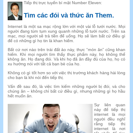
Tiếp thị trực tuyến bí mật Number Eleven:
Tìm các đói và thức ăn Them
.
Internet là một sa mạc rộng lớn với một vài lỗ tưới nước. Mọi
người đang túm tụm xung quanh những lỗ tưới nước. Trên sa
mạc, mọi người sẽ trả tiền để uống. Họ sẽ làm bất cứ điều gì
để có những gì họ tin là khan hiếm.
Bất cứ nơi nào trên trái đất ảo này, thực “món ăn” cũng khan
hiếm. Khi mọi người tìm thấy thực phẩm này, họ không thể
không ăn. Họ đang đói. Và khi họ đã ăn đầy đủ của họ, họ có
xu hướng nói với tất cả bạn bè của họ.
Không có gì tốt hơn so với việc thị trường khách hàng hài lòng
cho bạn là khi nói đến tiếp thị.
Vấn đề sau đó, là việc tìm kiếm những người bị đói, và cho
chúng ăn – không chỉ bất cứ điều gì, nhưng những gì họ hầu
hết muốn ăn.
Sự liên quan
này để tiếp thị
internet là mọi
người đều nghĩ
rằng tiếp thị
internet là nơi