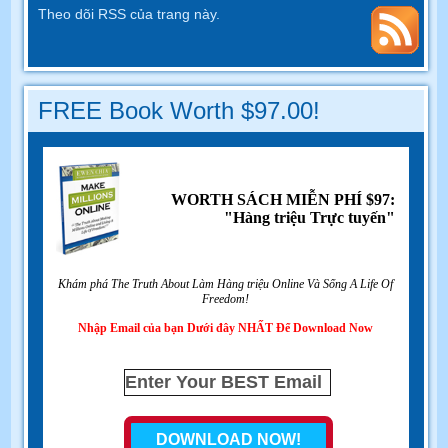
Theo dõi RSS của trang này.
FREE Book Worth $97.00!
WORTH SÁCH MIỄN PHÍ $97:
"Hàng triệu Trực tuyến"
Khám phá The Truth About Làm Hàng triệu Online Và Sống A Life Of
Freedom!
Nhập Email của bạn Dưới đây NHẤT Để Download Now