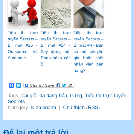
Tiếp thị trực
Tiếp thị trực
Tiếp thị trực
tuyến Secrets –
tuyến Secrets –
tuyến Secrets –
Bí mật #25 -
Bí mật #24 -
Bí mật #4 - Bạn
Outsource Và
Xây dựng một
có một chuyên
Automate
Danh sách các
gia hoặc một
Bí
nhân viên bán
hàng?
Facebook
Twitter
Tags:
cái giỏ
,
đa dạng hóa
,
trứng
,
Tiếp thị trực tuyến
Secrets
Category:
Kinh doanh
|
Chú thích
(
RSS
)
Để lại một trả lời