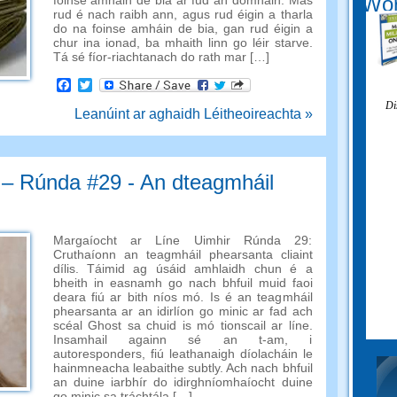
Wor
foinse amháin de bia ar fud an domhain. Más
rud é nach raibh ann, agus rud éigin a tharla
do na foinse amháin de bia, gan rud éigin a
chur ina ionad, ba mhaith linn go léir starve.
Tá sé fíor-riachtanach do rath mar […]
Facebook
Twitter
Di
Leanúint ar aghaidh Léitheoireachta »
 – Rúnda #29 - An dteagmháil
Margaíocht ar Líne Uimhir Rúnda 29:
Cruthaíonn an teagmháil phearsanta cliaint
dílis. Táimid ag úsáid amhlaidh chun é a
bheith in easnamh go nach bhfuil muid faoi
deara fiú ar bith níos mó. Is é an teagmháil
phearsanta ar an idirlíon go minic ar fad ach
scéal Ghost sa chuid is mó tionscail ar líne.
Insamhail againn sé an t-am, i
autoresponders, fiú leathanaigh díolacháin le
hainmneacha leabaithe subtly. Ach nach bhfuil
an duine iarbhír do idirghníomhaíocht duine
go minic sa tráchtála […]