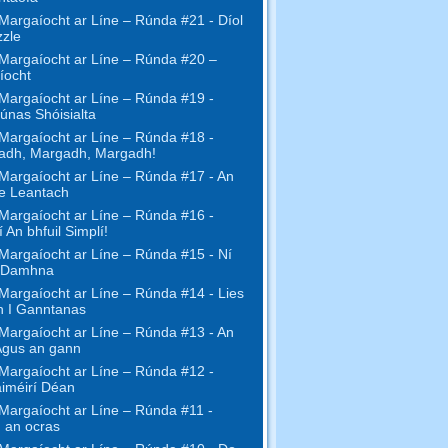
Margaíocht ar Líne – Rúnda #21 - Díol
zzle
Margaíocht ar Líne – Rúnda #20 –
íocht
Margaíocht ar Líne – Rúnda #19 -
únas Shóisialta
Margaíocht ar Líne – Rúnda #18 -
adh, Margadh, Margadh!
Margaíocht ar Líne – Rúnda #17 - An
ne Leantach
Margaíocht ar Líne – Rúnda #16 -
 An bhfuil Simplí!
Margaíocht ar Líne – Rúnda #15 - Ní
 Damhna
Margaíocht ar Líne – Rúnda #14 - Lies
h I Ganntanas
Margaíocht ar Líne – Rúnda #13 - An
Agus an gann
Margaíocht ar Líne – Rúnda #12 -
iméirí Déan
Margaíocht ar Líne – Rúnda #11 -
 an ocras