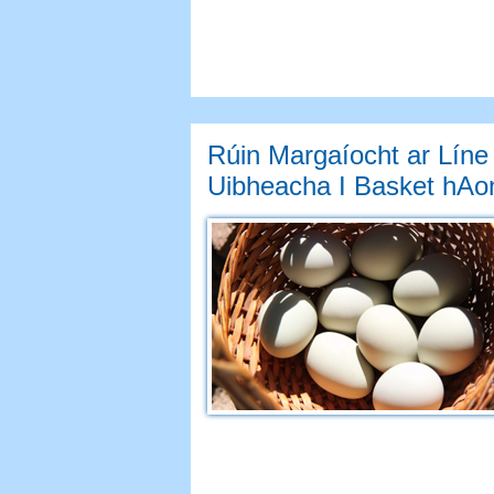
Rúin Margaíocht ar Líne
Uibheacha I Basket hAo