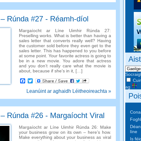
 – Rúnda #27 - Réamh-díol
Margaíocht ar Líne Uimhir Rúnda 27:
Preselling works
.
What is better than having a
sales letter that converts really well
?
Having
the customer sold before they even get to the
sales letter
.
This has happened to you before
at some point
.
Your favorite actress is going to
Ais
be in a new movie
.
You adore that actress
and you don’t really care what the movie is
about
,
because if she’s in it
, […]
Socraig
Cuir
Facebook
Twitter
ag
Leanúint ar aghaidh Léitheoireachta »
Poi
Conas
 – Rúnda #26 - Margaíocht Viral
Foghl
Déan 
Margaíocht ar Líne Uimhir Rúnda 26:
Make
líne
your business grow on its own
–
here’s how
.
Make everything about your business as viral
Is fé