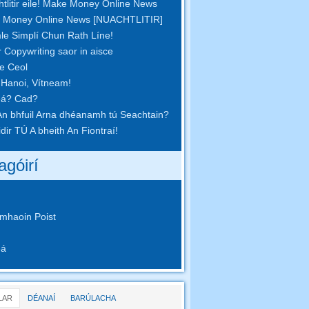
tlitir eile! Make Money Online News
 Money Online News [NUACHTLITIR]
le Simplí Chun Rath Líne!
r Copywriting saor in aisce
pe Ceol
 Hanoi, Vítneam!
eá? Cad?
n bhfuil Arna dhéanamh tú Seachtain?
idir TÚ A bheith An Fiontraí!
agóirí
mhaoin Poist
eá
LAR
DÉANAÍ
BARÚLACHA