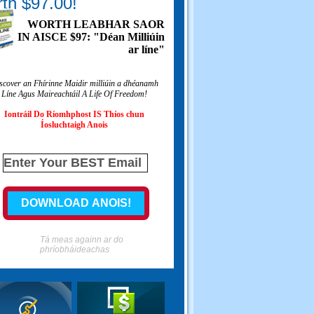
th $97.00!
WORTH LEABHAR SAOR
IN AISCE $97: "Déan Milliúin
ar líne"
scover an Fhírinne Maidir milliúin a dhéanamh
Líne Agus Maireachtáil A Life Of Freedom!
Iontráil Do Ríomhphost IS Thíos chun
Íosluchtaigh Anois
Tá meas againn ar do
phríobháideachas