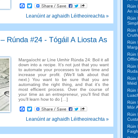
Facebook
Twitter
Rúin 
An si
Leanúint ar aghaidh Léitheoireachta »
Rúin 
Simpl
Rúin 
Cruth
 – Rúnda #24 - Tógáil A Liosta As
Rúin 
Marg
Rúin 
Offli
Margaíocht ar Líne Uimhir Rúnda 24:
Boil it all
down into a recipe
.
It’s not just that you want
Rúin 
to automate your processes to save time and
Rudaí
increase your profit
. (
We’ll talk about that
Rúin 
next.
)
You want to be sure that you are
Méid
automating the right thing
,
and that it’s the
most efficient process
.
Over the course of
Rúin 
your time as an entrepreneur
,
you’ll find that
Luac
you’ll learn how to do
[…]
Rúin 
Mór 
Facebook
Twitter
Rúin 
Leanúint ar aghaidh Léitheoireachta »
Custa
Rúin 
Faigh