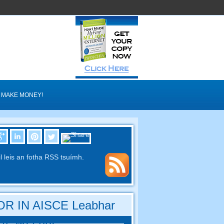
MAKE MONEY!
il leis an fotha RSS tsuímh.
R IN AISCE Leabhar