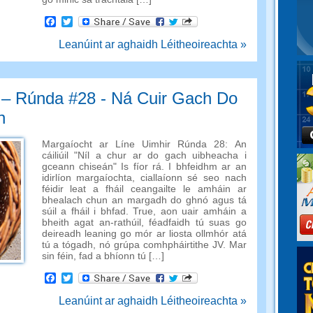
Facebook
Twitter
Leanúint ar aghaidh Léitheoireachta »
 – Rúnda #28 - Ná Cuir Gach Do
n
Margaíocht ar Líne Uimhir Rúnda 28: An
cáiliúil "Níl a chur ar do gach uibheacha i
gceann chiseán" Is fíor rá. I bhfeidhm ar an
idirlíon margaíochta, ciallaíonn sé seo nach
féidir leat a fháil ceangailte le amháin ar
bhealach chun an margadh do ghnó agus tá
súil a fháil i bhfad. True, aon uair amháin a
bheith agat an-rathúil, féadfaidh tú suas go
deireadh leaning go mór ar liosta ollmhór atá
tú a tógadh, nó grúpa comhpháirtithe JV. Mar
sin féin, fad a bhíonn tú […]
Facebook
Twitter
Leanúint ar aghaidh Léitheoireachta »