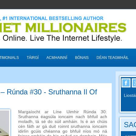
TIMONIALS
TÁIRGÍ
ACMHAINNÍ
BÓNAIS
DÉAN TEAGMHÁIL
 – Rúnda #30 - Sruthanna Il Of
Liostá
Margaíocht ar Líne Uimhir Rúnda 30:
Sruthanna éagsúla ioncaim nach bhfuil ach
moladh, tá sé do súil amháin. Is é an chúis
SAO
cén fáth ar gá duit roinnt sruthanna ioncaim
idirlín gcúis chéanna go bhfuil níos mó ná