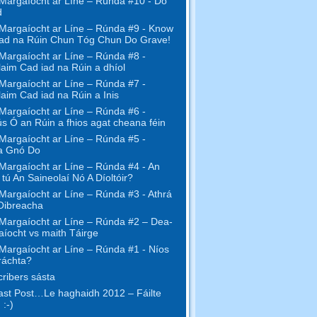
Margaíocht ar Líne – Rúnda #10 - Do
d
Margaíocht ar Líne – Rúnda #9 - Know
ad na Rúin Chun Tóg Chun Do Grave!
Margaíocht ar Líne – Rúnda #8 -
aim Cad iad na Rúin a dhíol
Margaíocht ar Líne – Rúnda #7 -
aim Cad iad na Rúin a Inis
Margaíocht ar Líne – Rúnda #6 -
s Ó an Rúin a fhios agat cheana féin
Margaíocht ar Líne – Rúnda #5 -
a Gnó Do
Margaíocht ar Líne – Rúnda #4 - An
l tú An Saineolaí Nó A Díoltóir?
Margaíocht ar Líne – Rúnda #3 - Athrá
Oibreacha
Margaíocht ar Líne – Rúnda #2 – Dea-
íocht vs maith Táirge
Margaíocht ar Líne – Rúnda #1 - Níos
ráchta?
ribers sásta
st Post…Le haghaidh 2012 – Fáilte
 :-)