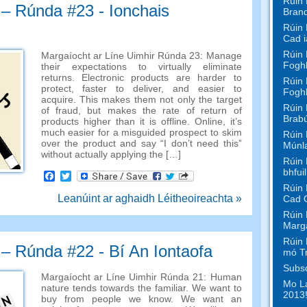
Rúin 
 – Rúnda #23 - Ionchais
Bran
Rúin 
Cad i
Rúin 
Margaíocht ar Líne Uimhir Rúnda 23:
Manage
Foghl
their expectations to virtually eliminate
returns
.
Electronic products are harder to
Rúin 
protect
,
faster to deliver
,
and easier to
Foghl
acquire
.
This makes them not only the target
Rúin 
of fraud
,
but makes the rate of return of
Brabú
products higher than it is offline
.
Online
,
it’s
much easier for a misguided prospect to skim
Rúin 
over the product and say
“
I don’t need this
”
Múnl
without actually applying the
[…]
Rúin 
bhfui
Facebook
Twitter
Rúin 
Leanúint ar aghaidh Léitheoireachta »
Cad 
Rúin 
Marga
Rúin 
 – Rúnda #22 - Bí An Iontaofa
mó T
Subsc
Margaíocht ar Líne Uimhir Rúnda 21:
Human
Mo La
nature tends towards the familiar
.
We want to
2013!
buy from people we know
.
We want an