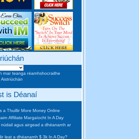
triúchán
h mar teanga réamhshocraithe
 Aistriúchán
st is Déanaí
 a Thuillir More Money Online
aim Affiliate Margaíocht In A Day
núdail agus airgead a dhéanamh ar
idir leat a dhéanamh $ 3k In A Day?