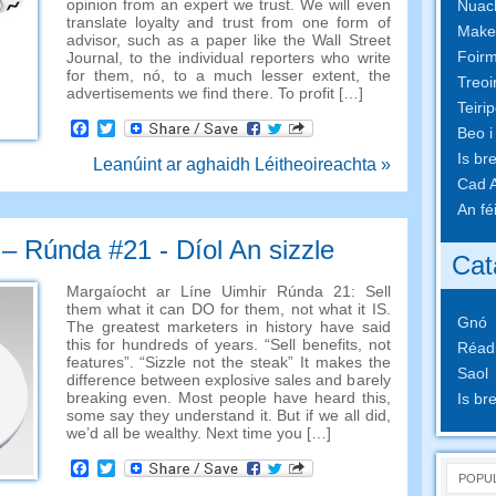
opinion from an expert we trust
.
We will even
Nuach
translate loyalty and trust from one form of
Make
advisor
,
such as a paper like the Wall Street
Foirm
Journal
,
to the individual reporters who write
for them
, nó,
to a much lesser extent
,
the
Treoi
advertisements we find there
.
To profit
[…]
Teiri
Facebook
Twitter
Beo i
Is br
Leanúint ar aghaidh Léitheoireachta »
Cad A
An fé
– Rúnda #21 - Díol An sizzle
Cat
Margaíocht ar Líne Uimhir Rúnda 21:
Sell
them what it can DO for them
,
not what it IS
.
Gnó
The greatest marketers in history have said
this for hundreds of years
. “
Sell benefits
,
not
Réad
features
”. “
Sizzle not the steak
”
It makes the
Saol
difference between explosive sales and barely
breaking even
.
Most people have heard this
,
Is br
some say they understand it
.
But if we all did
,
we’d all be wealthy
.
Next time you
[…]
Facebook
Twitter
POPU