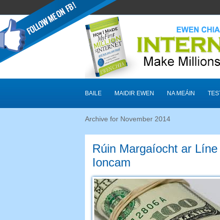
BAILE
MAIDIR EWEN
NA MEÁIN
TES
Archive for November
2014
Rúin Margaíocht ar Líne
Ioncam