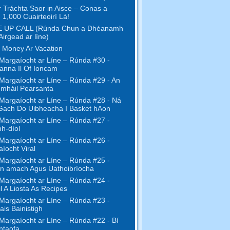
r Tráchta Saor in Aisce – Conas a
 1,000 Cuairteoirí Lá!
 UP CALL (Rúnda Chun a Dhéanamh
Airgead ar líne)
 Money Ar Vacation
Margaíocht ar Líne – Rúnda #30 -
anna Il Of Ioncam
Margaíocht ar Líne – Rúnda #29 - An
mháil Pearsanta
Margaíocht ar Líne – Rúnda #28 - Ná
Gach Do Uibheacha I Basket hAon
Margaíocht ar Líne – Rúnda #27 -
h-díol
Margaíocht ar Líne – Rúnda #26 -
íocht Viral
Margaíocht ar Líne – Rúnda #25 -
n amach Agus Uathoibríocha
Margaíocht ar Líne – Rúnda #24 -
l A Liosta As Recipes
Margaíocht ar Líne – Rúnda #23 -
ais Bainistigh
Margaíocht ar Líne – Rúnda #22 - Bí
ntaofa