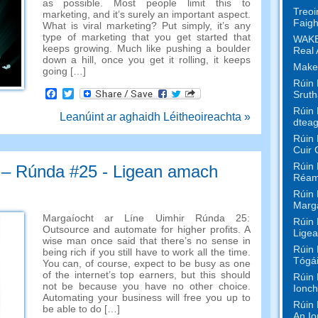
as possible
.
Most people limit this to
Treoi
marketing
,
and it’s surely an important aspect
.
Faigh
What is viral marketing
?
Put simply
,
it’s any
type of marketing that you get started that
WAKE
keeps growing
.
Much like pushing a boulder
Real 
down a hill
,
once you get it rolling
,
it keeps
Make
going
[…]
Rúin 
Facebook
Twitter
Sruth
Rúin 
Leanúint ar aghaidh Léitheoireachta »
dteag
Rúin 
Cuir 
Rúin 
e – Rúnda #25 - Ligean amach
Réam
Rúin 
Marga
Margaíocht ar Líne Uimhir Rúnda 25:
Rúin 
Outsource and automate for higher profits
.
A
Ligea
wise man once said that there’s no sense in
Rúin 
being rich if you still have to work all the time
.
Tógái
You can
,
of course
,
expect to be busy as one
of the internet’s top earners
,
but this should
Rúin 
not be because you have no other choice
.
Ionch
Automating your business will free you up to
Rúin 
be able to do
[…]
An Io