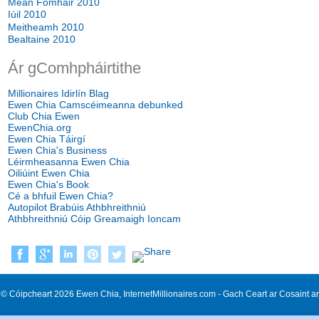
Meán Fómhair 2010
Iúil 2010
Meitheamh 2010
Bealtaine 2010
Ár gComhpháirtithe
Millionaires Idirlín Blag
Ewen Chia Camscéimeanna debunked
Club Chia Ewen
EwenChia.org
Ewen Chia Táirgí
Ewen Chia's Business
Léirmheasanna Ewen Chia
Oiliúint Ewen Chia
Ewen Chia's Book
Cé a bhfuil Ewen Chia?
Autopilot Brabúis Athbhreithniú
Athbhreithniú Cóip Greamaigh Ioncam
© Cóipcheart 2026 Ewen Chia, InternetMillionaires.com - Gach Ceart ar Cosaint ar