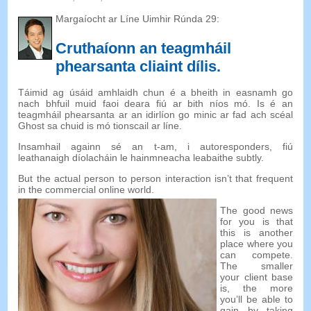
Margaíocht ar Líne Uimhir Rúnda 29:
Cruthaíonn an teagmháil
phearsanta cliaint dílis.
Táimid ag úsáid amhlaidh chun é a bheith in easnamh go
nach bhfuil muid faoi deara fiú ar bith níos mó. Is é an
teagmháil phearsanta ar an idirlíon go minic ar fad ach scéal
Ghost sa chuid is mó tionscail ar líne.
Insamhail againn sé an t-am, i autoresponders, fiú
leathanaigh díolacháin le hainmneacha leabaithe subtly.
But the actual person to person interaction isn’t that frequent
in the commercial online world
.
The good news
for you is that
this is another
place where you
can compete
.
The smaller
your client base
is
,
the more
you’ll be able to
gain by taking