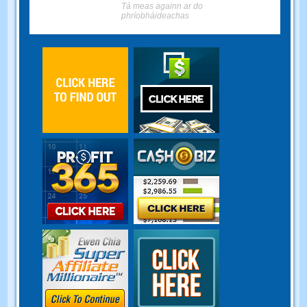
Tá meas againn ar do
phríobháideachas