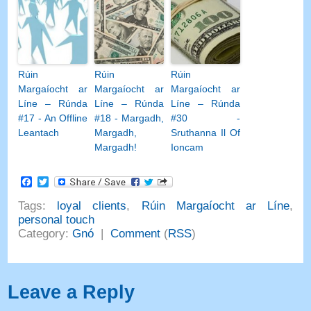
Rúin
Rúin
Rúin
Margaíocht ar
Margaíocht ar
Margaíocht ar
Líne – Rúnda
Líne – Rúnda
Líne – Rúnda
#17 - An Offline
#18 - Margadh,
#30 -
Leantach
Margadh,
Sruthanna Il Of
Margadh!
Ioncam
Facebook
Twitter
Tags
:
loyal clients
,
Rúin Margaíocht ar Líne
,
personal touch
Category
:
Gnó
|
Comment
(
RSS
)
Leave a Reply