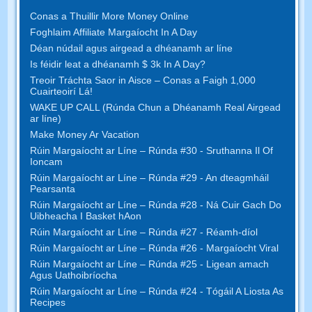
Conas a Thuillir More Money Online
Foghlaim Affiliate Margaíocht In A Day
Déan núdail agus airgead a dhéanamh ar líne
Is féidir leat a dhéanamh $ 3k In A Day?
Treoir Tráchta Saor in Aisce – Conas a Faigh 1,000
Cuairteoirí Lá!
WAKE UP CALL (Rúnda Chun a Dhéanamh Real Airgead
ar líne)
Make Money Ar Vacation
Rúin Margaíocht ar Líne – Rúnda #30 - Sruthanna Il Of
Ioncam
Rúin Margaíocht ar Líne – Rúnda #29 - An dteagmháil
Pearsanta
Rúin Margaíocht ar Líne – Rúnda #28 - Ná Cuir Gach Do
Uibheacha I Basket hAon
Rúin Margaíocht ar Líne – Rúnda #27 - Réamh-díol
Rúin Margaíocht ar Líne – Rúnda #26 - Margaíocht Viral
Rúin Margaíocht ar Líne – Rúnda #25 - Ligean amach
Agus Uathoibríocha
Rúin Margaíocht ar Líne – Rúnda #24 - Tógáil A Liosta As
Recipes