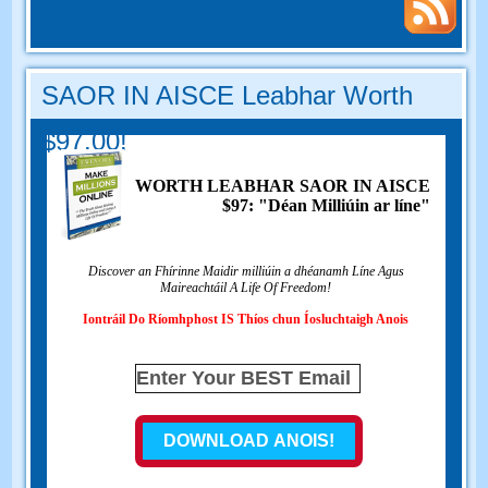
SAOR IN AISCE Leabhar Worth
$97.00!
WORTH LEABHAR SAOR IN AISCE
$97: "Déan Milliúin ar líne"
Discover an Fhírinne Maidir milliúin a dhéanamh Líne Agus
Maireachtáil A Life Of Freedom!
Iontráil Do Ríomhphost IS Thíos chun Íosluchtaigh Anois