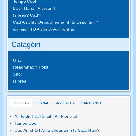
Teiripe Ceol
Beo i Hanoi, Vítneam!
Is breá? Cad?
Cad An bhfuil Arna dhéanamh tú Seachtain?
An féidir TÚ A bheith An Fiontraí!
Catagóirí
Gnó
Réadmhaoin Poist
Saol
Is breá
POPULAR
DÉANAÍ
BARÚLACHA
CARTLANNA
An féidir TÚ A bheith An Fiontraí!
Teiripe Ceol
Cad An bhfuil Arna dhéanamh tú Seachtain?