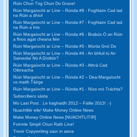
Rúin Chun Tóg Chun Do Grave!
Rúin Margaíocht ar Líne – Rúnda #8 - Foghlaim Cad iad
na Rúin a dhíol
Rúin Margaíocht ar Líne – Rúnda #7 - Foghlaim Cad iad
na Rúin a Inis
Rúin Margaíocht ar Líne – Rúnda #6 - Brabús Ó an Rúin
a fhios agat cheana féin
Rúin Margaíocht ar Líne – Rúnda #5 - Múnla Gnó Do
Rúin Margaíocht ar Líne – Rúnda #4 - An bhfuil tú An
Saineolaí Nó A Díoltóir?
Rúin Margaíocht ar Líne – Rúnda #3 - Athrá Cad
Oibreacha
Rúin Margaíocht ar Líne – Rúnda #2 – Dea-Margaíocht
vs maith Táirge
Rúin Margaíocht ar Líne – Rúnda #1 - Níos mó Tráchta?
Subscribers sásta
Mo Last Post…Le haghaidh 2012 – Fáilte 2013! :-)
Nuachtlitir eile! Make Money Online News
Make Money Online News [NUACHTLITIR]
Foirmle Simplí Chun Rath Líne!
Treoir Copywriting saor in aisce