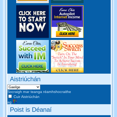
Aistriúchán
Socraigh mar teanga réamhshocraithe
Cuir Aistriúchán
ag
Poist is Déanaí