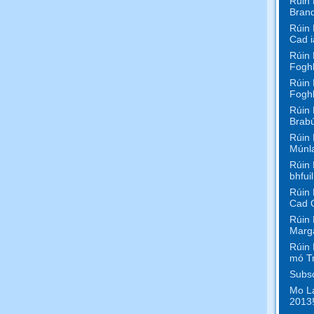
Rúin 
Bran
Rúin 
Cad i
Rúin 
Foghl
Rúin 
Foghl
Rúin 
Brabú
Rúin 
Múnl
Rúin 
bhfui
Rúin 
Cad 
Rúin 
Marga
Rúin 
mó T
Subsc
Mo La
2013!