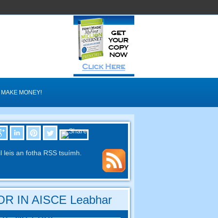
MAKE MONEY!
il leis an fotha RSS tsuímh.
R IN AISCE Leabhar