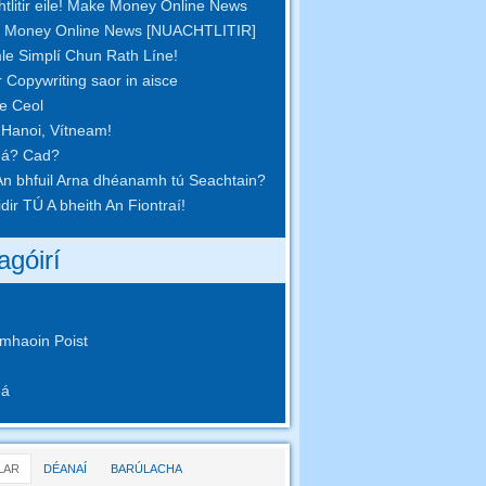
tlitir eile! Make Money Online News
 Money Online News [NUACHTLITIR]
le Simplí Chun Rath Líne!
r Copywriting saor in aisce
pe Ceol
 Hanoi, Vítneam!
eá? Cad?
n bhfuil Arna dhéanamh tú Seachtain?
idir TÚ A bheith An Fiontraí!
agóirí
mhaoin Poist
eá
LAR
DÉANAÍ
BARÚLACHA