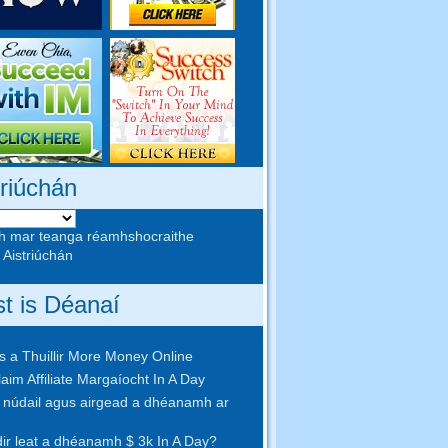
triúchán
h mar teanga réamhshocraithe
 Aistriúchán
st is Déanaí
 a Thuillir More Money Online
aim Affiliate Margaíocht In A Day
núdail agus airgead a dhéanamh ar
idir leat a dhéanamh $ 3k In A Day?