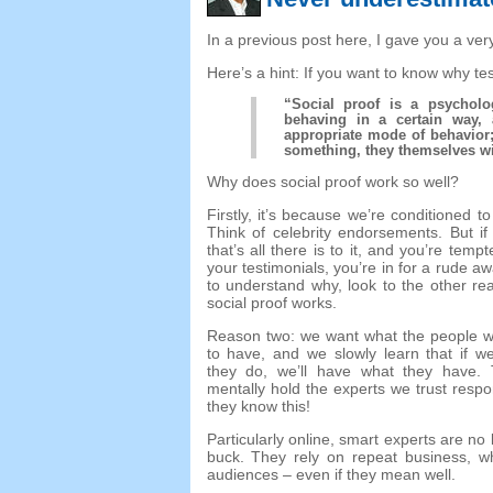
In a previous post here
,
I gave you a very
Here’s a hint
:
If you want to know why te
“
Social proof is a psychol
behaving in a certain way
,
appropriate mode of behavior
something
,
they themselves wil
Why does social proof work so well
?
Firstly
,
it’s because we’re conditioned to
Think of celebrity endorsements
.
But if
that’s all there is to it
,
and you’re tempt
your testimonials
,
you’re in for a rude a
to understand why
,
look to the other re
social proof works
.
Reason two
:
we want what the people w
to have
,
and we slowly learn that if w
they do
,
we’ll have what they have
.
mentally hold the experts we trust resp
they know this
!
Particularly online
,
smart experts are no l
buck
.
They rely on repeat business
,
w
audiences
–
even if they mean well
.