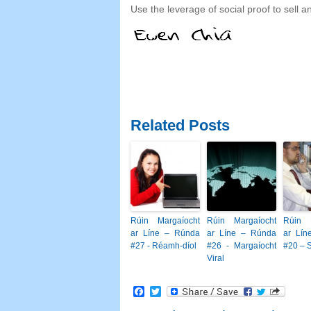
Use the leverage of social proof to sell an
Related Posts
Rúin Margaíocht
Rúin Margaíocht
Rúin M
ar Líne – Rúnda
ar Líne – Rúnda
ar Lín
#27 - Réamh-díol
#26 - Margaíocht
#20 – S
Viral
Facebook
Twitter