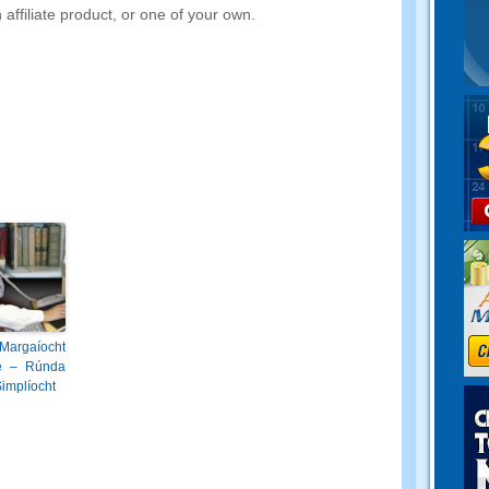
 affiliate product
,
or one of your own
.
argaíocht
e – Rúnda
implíocht