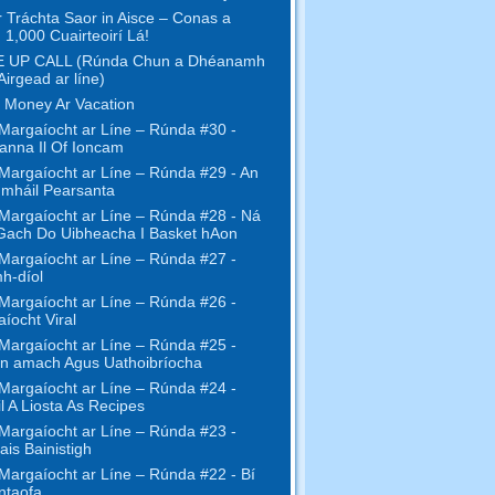
r Tráchta Saor in Aisce – Conas a
 1,000 Cuairteoirí Lá!
 UP CALL (Rúnda Chun a Dhéanamh
Airgead ar líne)
 Money Ar Vacation
Margaíocht ar Líne – Rúnda #30 -
anna Il Of Ioncam
Margaíocht ar Líne – Rúnda #29 - An
mháil Pearsanta
Margaíocht ar Líne – Rúnda #28 - Ná
Gach Do Uibheacha I Basket hAon
Margaíocht ar Líne – Rúnda #27 -
h-díol
Margaíocht ar Líne – Rúnda #26 -
íocht Viral
Margaíocht ar Líne – Rúnda #25 -
n amach Agus Uathoibríocha
Margaíocht ar Líne – Rúnda #24 -
l A Liosta As Recipes
Margaíocht ar Líne – Rúnda #23 -
ais Bainistigh
Margaíocht ar Líne – Rúnda #22 - Bí
ntaofa