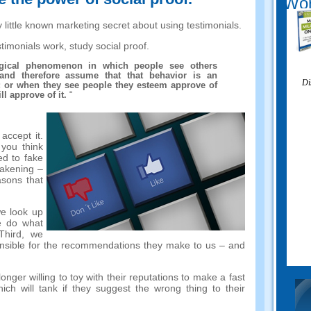
Wor
 little known marketing secret about using testimonials
.
stimonials work
,
study social proof
.
ogical phenomenon in which people see others
and therefore assume that that behavior is an
Di
;
or when they see people they esteem approve of
l approve of it
.
“
 accept it
.
 you think
ed to fake
wakening
–
asons that
e look up
e do what
Third
,
we
onsible for the recommendations they make to us
–
and
onger willing to toy with their reputations to make a fast
hich will tank if they suggest the wrong thing to their