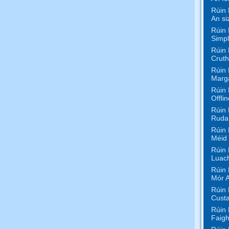
Rúin 
An si
Rúin 
Simpl
Rúin 
Cruth
Rúin 
Marg
Rúin 
Offli
Rúin 
Rudaí
Rúin 
Méid
Rúin 
Luac
Rúin 
Mór 
Rúin 
Custa
Rúin 
Faigh