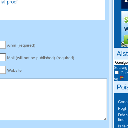
ial proof
Ainm (
required
)
Ais
Mail
(
will not be published
) (
required
)
Socraig
Website
Cuir
ag
Poi
Conas
Foghl
Déan 
líne
Is fé