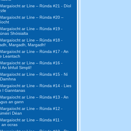
Margaíocht ar Líne – Rúnda #21 - Díol
zzle
Margaíocht ar Líne – Rúnda #20 –
íocht
Margaíocht ar Líne – Rúnda #19 -
únas Shóisialta
Margaíocht ar Líne – Rúnda #18 -
adh, Margadh, Margadh!
Margaíocht ar Líne – Rúnda #17 - An
ne Leantach
Margaíocht ar Líne – Rúnda #16 -
 An bhfuil Simplí!
Margaíocht ar Líne – Rúnda #15 - Ní
 Damhna
Margaíocht ar Líne – Rúnda #14 - Lies
h I Ganntanas
Margaíocht ar Líne – Rúnda #13 - An
Agus an gann
Margaíocht ar Líne – Rúnda #12 -
iméirí Déan
Margaíocht ar Líne – Rúnda #11 -
 an ocras