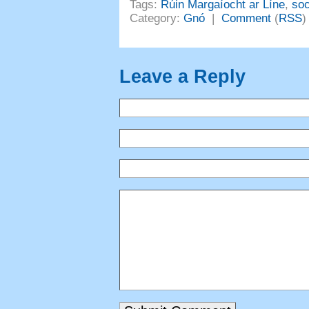
Tags
:
Rúin Margaíocht ar Líne
,
soc
Category
:
Gnó
|
Comment
(
RSS
)
Leave a Reply