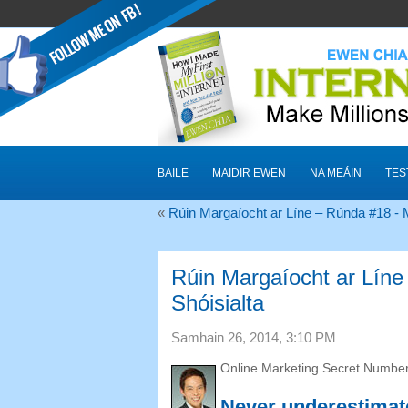
BAILE
MAIDIR EWEN
NA MEÁIN
TES
«
Rúin Margaíocht ar Líne – Rúnda #18 -
Rúin Margaíocht ar Líne
Shóisialta
Samhain 26, 2014, 3:10
PM
Online Marketing Secret Numbe
Never underestimate