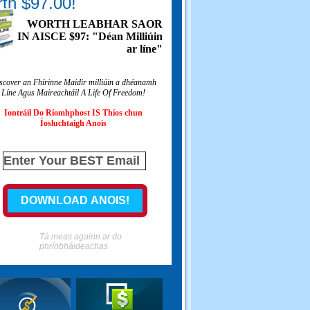
th $97.00!
WORTH LEABHAR SAOR
IN AISCE $97: "Déan Milliúin
ar líne"
scover an Fhírinne Maidir milliúin a dhéanamh
Líne Agus Maireachtáil A Life Of Freedom!
Iontráil Do Ríomhphost IS Thíos chun
Íosluchtaigh Anois
Tá meas againn ar do
phríobháideachas