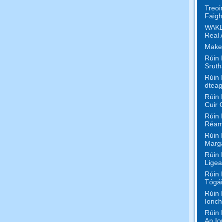
Treoi
Faigh
WAKE
Real 
Make
Rúin 
Sruth
Rúin 
dteag
Rúin 
Cuir 
Rúin 
Réam
Rúin 
Marga
Rúin 
Ligea
Rúin 
Tógái
Rúin 
Ionch
Rúin 
An Io