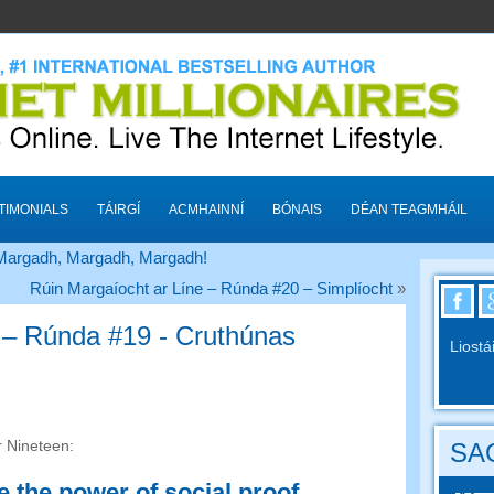
TIMONIALS
TÁIRGÍ
ACMHAINNÍ
BÓNAIS
DÉAN TEAGMHÁIL
 Margadh, Margadh, Margadh!
Rúin Margaíocht ar Líne – Rúnda #20 – Simplíocht
»
 – Rúnda #19 - Cruthúnas
Liostá
r Nineteen
:
SAO
 the power of social proof
.