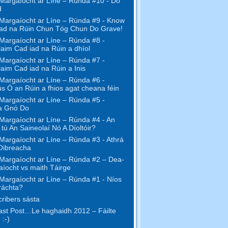
Margaíocht ar Líne – Rúnda #10 - Do
d
Margaíocht ar Líne – Rúnda #9 - Know
ad na Rúin Chun Tóg Chun Do Grave!
Margaíocht ar Líne – Rúnda #8 -
aim Cad iad na Rúin a dhíol
Margaíocht ar Líne – Rúnda #7 -
aim Cad iad na Rúin a Inis
Margaíocht ar Líne – Rúnda #6 -
s Ó an Rúin a fhios agat cheana féin
Margaíocht ar Líne – Rúnda #5 -
a Gnó Do
Margaíocht ar Líne – Rúnda #4 - An
l tú An Saineolaí Nó A Díoltóir?
Margaíocht ar Líne – Rúnda #3 - Athrá
Oibreacha
Margaíocht ar Líne – Rúnda #2 – Dea-
íocht vs maith Táirge
Margaíocht ar Líne – Rúnda #1 - Níos
ráchta?
ribers sásta
st Post…Le haghaidh 2012 – Fáilte
 :-)