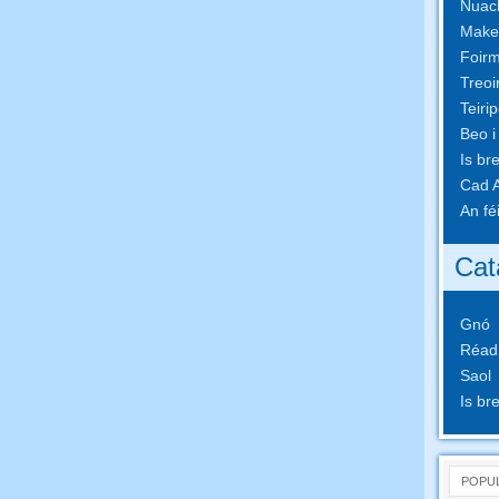
Nuach
Make
Foirm
Treoi
Teiri
Beo i
Is br
Cad A
An fé
Cat
Gnó
Réad
Saol
Is br
POPU