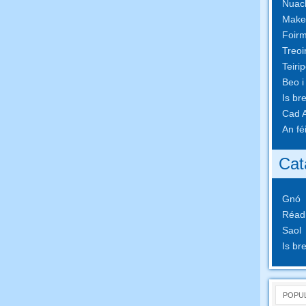
Nuach
Make
Foirm
Treoi
Teiri
Beo i
Is br
Cad A
An fé
Cat
Gnó
Réad
Saol
Is br
POPU