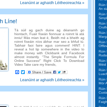
Leanúint ar aghaidh Léitheoireachta »
Rúin 
An si
Rúin 
Simpl
h Líne!
Rúin 
Cruth
Tá súil ag gach duine ag déanamh go
Rúin 
hiontach, Fuair ​​físeán fionnuar a roinnt lá atá
Marg
inniu! Más mian leat é, Beidh mé a bheith ag
roinnt físeáin níos ábhar mar seo a bhfuil tú.
Rúin 
Tabhair faoi faire agus comment!
HINT
:
I
Offli
reveal a hot tip somewhere in the video to
Rúin 
make money with Clickbank and Facebook
Rudaí
almost instantly
. “
The Simple Formula For
Rúin 
Online Success
!”
Right Click To Download
Méid
Video Take care my friends
,
Rúin 
Facebook
Twitter
Luac
Rúin 
Leanúint ar aghaidh Léitheoireachta »
Mór 
Rúin 
Custa
Rúin 
Faigh