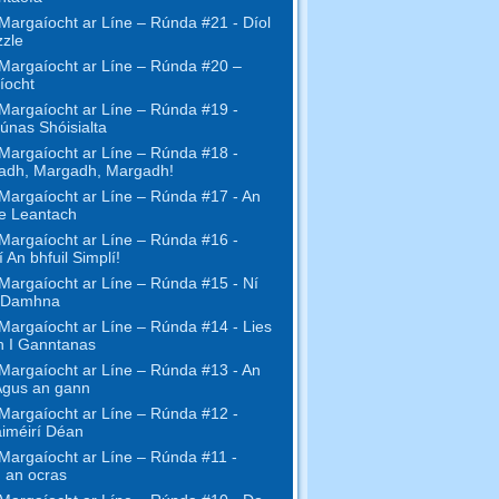
Margaíocht ar Líne – Rúnda #21 - Díol
zzle
Margaíocht ar Líne – Rúnda #20 –
íocht
Margaíocht ar Líne – Rúnda #19 -
únas Shóisialta
Margaíocht ar Líne – Rúnda #18 -
adh, Margadh, Margadh!
Margaíocht ar Líne – Rúnda #17 - An
ne Leantach
Margaíocht ar Líne – Rúnda #16 -
 An bhfuil Simplí!
Margaíocht ar Líne – Rúnda #15 - Ní
 Damhna
Margaíocht ar Líne – Rúnda #14 - Lies
h I Ganntanas
Margaíocht ar Líne – Rúnda #13 - An
Agus an gann
Margaíocht ar Líne – Rúnda #12 -
iméirí Déan
Margaíocht ar Líne – Rúnda #11 -
 an ocras