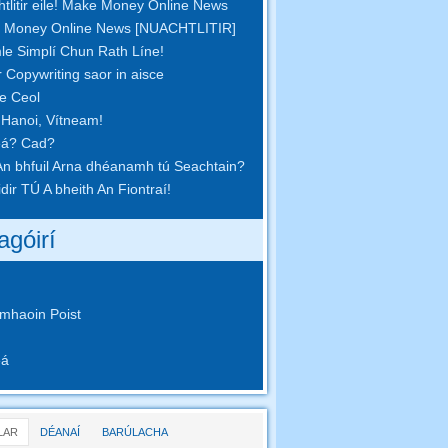
tlitir eile! Make Money Online News
 Money Online News [NUACHTLITIR]
le Simplí Chun Rath Líne!
r Copywriting saor in aisce
pe Ceol
 Hanoi, Vítneam!
eá? Cad?
n bhfuil Arna dhéanamh tú Seachtain?
idir TÚ A bheith An Fiontraí!
agóirí
mhaoin Poist
eá
LAR
DÉANAÍ
BARÚLACHA