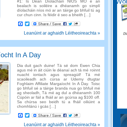
Wor
#1: Is Déan Díolacháin NÍOS MÓ é an
bealach is soiléire a dhéanamh go simplí
díolacháin níos mó ar an táirge go bhfuil tú ag
cur chun cinn. Is féidir é seo a bheith […]
Facebook
Twitter
Leanúint ar aghaidh Léitheoireachta »
Di
íocht In A Day
Dia duit gach duine! Tá sé dom Ewen Chia
agus mé in áit ciúin le déanaí ach tá mé roinnt
nuacht iontach agus spreagúil! Tá mé
scaoileadh ach cúrsa ar Udemy dtugtar
Foghlaim Affiliate Margaíocht In A Day. Toisc
go bhfuil sé a táirge branda nua go bhfuil mé
ag sheoladh, Tá mé ag dul a dhéanamh 100
Cúpóin ar fáil a fháil ar an gcúrsa ag $100 off.
Sa chúrsa seo beidh tú a fháil oiliúint a
chomhlánú i gcás […]
Facebook
Twitter
Leanúint ar aghaidh Léitheoireachta »