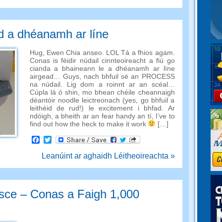
d a dhéanamh ar líne
Hug, Ewen Chia anseo. LOL Tá a fhios agam.
Conas is féidir núdail cinnteoireacht a fiú go
cianda a bhaineann le a dhéanamh ar líne
airgead… Guys, nach bhfuil sé an PROCESS
na núdail. Lig dom a roinnt ar an scéal…
Cúpla lá ó shin, mo bhean chéile cheannaigh
déantóir noodle leictreonach (yes, go bhfuil a
leithéid de rud!) le excitement i bhfad. Ar
ndóigh, a bheith ar an fear handy an tí,
I’ve to
find out how the heck to make it work
[…]
Facebook
Twitter
Leanúint ar aghaidh Léitheoireachta »
isce – Conas a Faigh 1,000