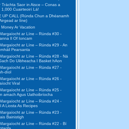
r Tráchta Saor in Aisce – Conas a
 1,000 Cuairteoirí Lá!
 UP CALL (Rúnda Chun a Dhéanamh
Airgead ar líne)
 Money Ar Vacation
Margaíocht ar Líne – Rúnda #30 -
anna Il Of Ioncam
Margaíocht ar Líne – Rúnda #29 - An
mháil Pearsanta
Margaíocht ar Líne – Rúnda #28 - Ná
Gach Do Uibheacha I Basket hAon
Margaíocht ar Líne – Rúnda #27 -
h-díol
Margaíocht ar Líne – Rúnda #26 -
íocht Viral
Margaíocht ar Líne – Rúnda #25 -
n amach Agus Uathoibríocha
Margaíocht ar Líne – Rúnda #24 -
l A Liosta As Recipes
Margaíocht ar Líne – Rúnda #23 -
ais Bainistigh
Margaíocht ar Líne – Rúnda #22 - Bí
ntaofa