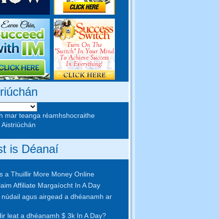
triúchán
h mar teanga réamhshocraithe
 Aistriúchán
st is Déanaí
 a Thuillir More Money Online
aim Affiliate Margaíocht In A Day
núdail agus airgead a dhéanamh ar
idir leat a dhéanamh $ 3k In A Day?