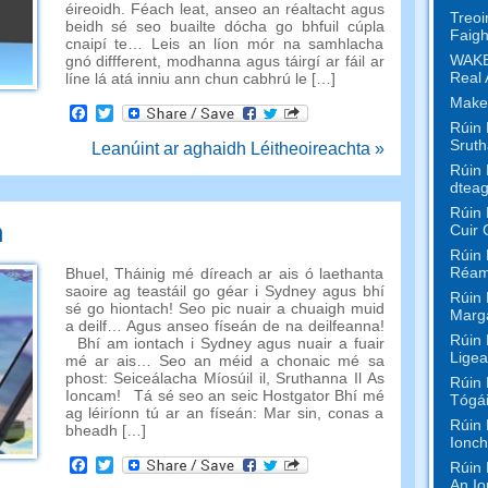
éireoidh. Féach leat, anseo an réaltacht agus
Treoi
beidh sé seo buailte dócha go bhfuil cúpla
Faigh
cnaipí te… Leis an líon mór na samhlacha
WAKE
gnó diffferent, modhanna agus táirgí ar fáil ar
Real 
líne lá atá inniu ann chun cabhrú le […]
Make
Facebook
Twitter
Rúin 
Sruth
Leanúint ar aghaidh Léitheoireachta »
Rúin 
dteag
Rúin 
n
Cuir 
Rúin 
Réam
Bhuel, Tháinig mé díreach ar ais ó laethanta
saoire ag teastáil go géar i Sydney agus bhí
Rúin 
sé go hiontach! Seo pic nuair a chuaigh muid
Marga
a deilf… Agus anseo físeán de na deilfeanna!
Rúin 
Bhí am iontach i Sydney agus nuair a fuair
Ligea
mé ar ais… Seo an méid a chonaic mé sa
phost: Seiceálacha Míosúil il, Sruthanna Il As
Rúin 
Ioncam! Tá sé seo an seic Hostgator Bhí mé
Tógái
ag léiríonn tú ar an físeán: Mar sin, conas a
Rúin 
bheadh […]
Ionch
Facebook
Twitter
Rúin 
An Io