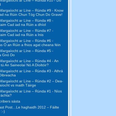
Margaíocht ar Líne – Rúnda #10 - Do
d
Margaíocht ar Líne – Rúnda #9 - Know
ad na Rúin Chun Tóg Chun Do Grave!
Margaíocht ar Líne – Rúnda #8 -
aim Cad iad na Rúin a dhíol
Margaíocht ar Líne – Rúnda #7 -
aim Cad iad na Rúin a Inis
Margaíocht ar Líne – Rúnda #6 -
s Ó an Rúin a fhios agat cheana féin
Margaíocht ar Líne – Rúnda #5 -
a Gnó Do
Margaíocht ar Líne – Rúnda #4 - An
l tú An Saineolaí Nó A Díoltóir?
Margaíocht ar Líne – Rúnda #3 - Athrá
Oibreacha
Margaíocht ar Líne – Rúnda #2 – Dea-
íocht vs maith Táirge
Margaíocht ar Líne – Rúnda #1 - Níos
ráchta?
ribers sásta
st Post…Le haghaidh 2012 – Fáilte
 :-)