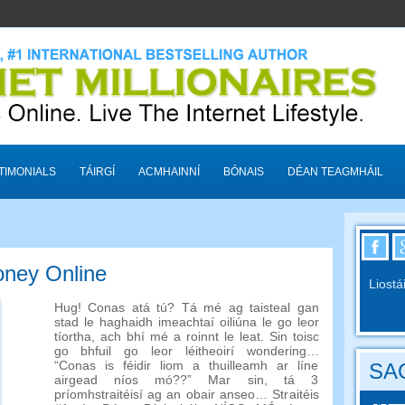
TIMONIALS
TÁIRGÍ
ACMHAINNÍ
BÓNAIS
DÉAN TEAGMHÁIL
oney Online
Liostá
Hug! Conas atá tú? Tá mé ag taisteal gan
stad le haghaidh imeachtaí oiliúna le go leor
tíortha, ach bhí mé a roinnt le leat. Sin toisc
go bhfuil go leor léitheoirí wondering…
“Conas is féidir liom a thuilleamh ar líne
SAO
airgead níos mó??” Mar sin, tá 3
príomhstraitéisí ag an obair anseo… Straitéis