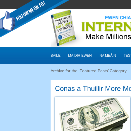
BAILE
MAIDIR EWEN
NA MEÁIN
TES
Archive for the ‘Featured Posts
’
Category
.
Conas a Thuillir More M