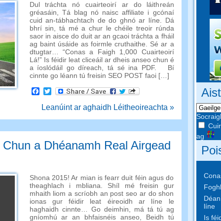
Dul tráchta nó cuairteoirí ar do láithreán
gréasáin, Tá blag nó naisc affiliate i gcónaí
cuid an-tábhachtach de do ghnó ar líne. Dá
bhrí sin, tá mé a chur le chéile treoir rúnda
saor in aisce do duit ar an gcaoi tráchta a fháil
ag baint úsáide as foirmle cruthaithe. Sé ar a
dtugtar… “Conas a Faigh 1,000 Cuairteoirí
Lá!” Is féidir leat cliceáil ar dheis anseo chun é
a íoslódáil go díreach, tá sé ina PDF. Bí
cinnte go léann tú freisin SEO POST faoi […]
Ais
Facebook
Twitter
Leanúint ar aghaidh Léitheoireachta »
Socraig
Cuir
ag
Chun a Dhéanamh Real Airgead
Poi
Conas
Shona 2015! Ar mian is fearr duit féin agus do
theaghlach i mbliana. Shíl mé freisin gur
Foghl
mhaith liom a scríobh an post seo ar do shon
Déan 
ionas gur féidir leat éireoidh ar líne le
líne
haghaidh cinnte… Go deimhin, má tá tú ag
gníomhú ar an bhfaisnéis anseo, Beidh tú
Is fé