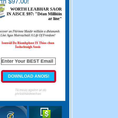
th $97.00!
WORTH LEABHAR SAOR
IN AISCE $97: "Déan Milliúin
ar líne"
scover an Fhírinne Maidir milliúin a dhéanamh
Líne Agus Maireachtáil A Life Of Freedom!
Iontráil Do Ríomhphost IS Thíos chun
Íosluchtaigh Anois
Tá meas againn ar do
phríobháideachas