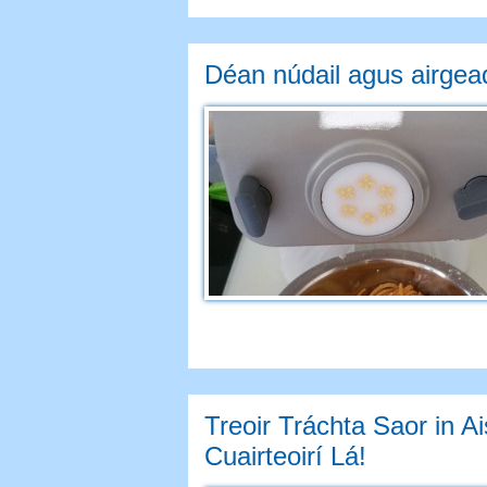
Déan núdail agus airgea
Treoir Tráchta Saor in A
Cuairteoirí Lá!