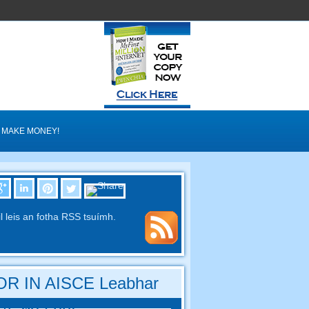
MAKE MONEY!
il leis an fotha RSS tsuímh.
R IN AISCE Leabhar