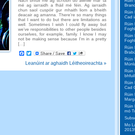
Rúin 
Nach bhfuil mé ag scríobh do awhile mar tá
Bran
mé ag iarraidh a fháil mé féin. Ag iarraidh
chun saol cuspóir gur mhaith liom a bheith
Rúin 
deacair ag amanna.
There’re so many things
Cad i
that I want to do but there are limitations as
Rúin 
well
.
Sometimes I wish I could fly away but
Foghl
we’ve responsibilities to other people besides
ourselves
,
for example
,
family
.
I know I may
Rúin 
not be making sense because I’m in a pretty
Foghl
[…]
Rúin 
Brabú
Facebook
Twitter
Rúin 
Leanúint ar aghaidh Léitheoireachta »
Múnl
Rúin 
bhfui
Rúin 
Cad 
Rúin 
Marga
Rúin 
mó T
Subsc
Mo La
2013!