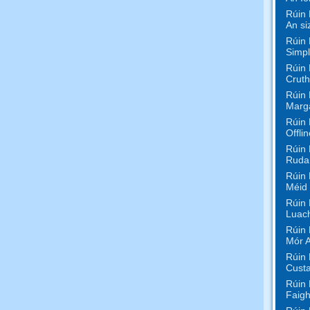
Rúin 
An si
Rúin 
Simpl
Rúin 
Cruth
Rúin 
Marg
Rúin 
Offli
Rúin 
Rudaí
Rúin 
Méid
Rúin 
Luac
Rúin 
Mór 
Rúin 
Custa
Rúin 
Faigh