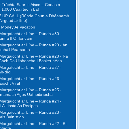
r Tráchta Saor in Aisce – Conas a
 1,000 Cuairteoirí Lá!
 UP CALL (Rúnda Chun a Dhéanamh
Airgead ar líne)
 Money Ar Vacation
Margaíocht ar Líne – Rúnda #30 -
anna Il Of Ioncam
Margaíocht ar Líne – Rúnda #29 - An
mháil Pearsanta
Margaíocht ar Líne – Rúnda #28 - Ná
Gach Do Uibheacha I Basket hAon
Margaíocht ar Líne – Rúnda #27 -
h-díol
Margaíocht ar Líne – Rúnda #26 -
íocht Viral
Margaíocht ar Líne – Rúnda #25 -
n amach Agus Uathoibríocha
Margaíocht ar Líne – Rúnda #24 -
l A Liosta As Recipes
Margaíocht ar Líne – Rúnda #23 -
ais Bainistigh
Margaíocht ar Líne – Rúnda #22 - Bí
ntaofa