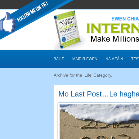
BAILE
MAIDIR EWEN
NA MEÁIN
TES
Archive for the ‘Life
’
Category
.
Mo Last Post…Le haghaid