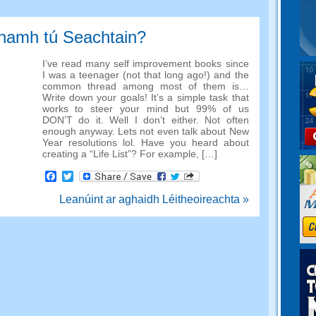
anamh tú Seachtain?
I’ve read many self improvement books since
I was a teenager
(
not that long ago
!)
and the
common thread among most of them is
…
Write down your goals
!
It’s a simple task that
works to steer your mind but
99%
of us
DON’T do it
.
Well I don’t either
.
Not often
enough anyway
.
Lets not even talk about New
Year resolutions lol
.
Have you heard about
creating a
“
Life List
”?
For example
, […]
Facebook
Twitter
Leanúint ar aghaidh Léitheoireachta »