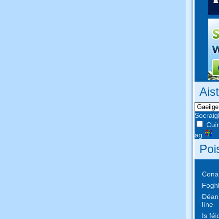
Ais
Socraig
Cuir
ag
Poi
Conas
Foghl
Déan 
líne
Is fé