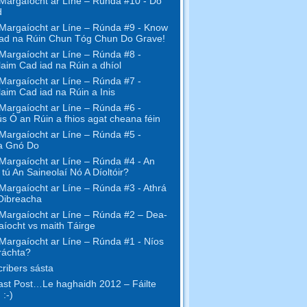
Margaíocht ar Líne – Rúnda #10 - Do
d
Margaíocht ar Líne – Rúnda #9 - Know
ad na Rúin Chun Tóg Chun Do Grave!
Margaíocht ar Líne – Rúnda #8 -
aim Cad iad na Rúin a dhíol
Margaíocht ar Líne – Rúnda #7 -
aim Cad iad na Rúin a Inis
Margaíocht ar Líne – Rúnda #6 -
s Ó an Rúin a fhios agat cheana féin
Margaíocht ar Líne – Rúnda #5 -
a Gnó Do
Margaíocht ar Líne – Rúnda #4 - An
l tú An Saineolaí Nó A Díoltóir?
Margaíocht ar Líne – Rúnda #3 - Athrá
Oibreacha
Margaíocht ar Líne – Rúnda #2 – Dea-
íocht vs maith Táirge
Margaíocht ar Líne – Rúnda #1 - Níos
ráchta?
ribers sásta
st Post…Le haghaidh 2012 – Fáilte
 :-)