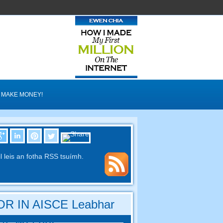
MAKE MONEY!
il leis an fotha RSS tsuímh.
R IN AISCE Leabhar