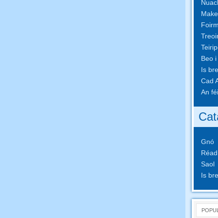
Nuach
Make
Foirm
Treoi
Teiri
Beo i
Is br
Cad A
An fé
Cat
Gnó
Réad
Saol
Is br
POPU