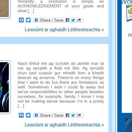
Wor
Honestly
,
a resolution is simply an
ACKNOWLEDGEMENT of your goals and
what
[…]
Facebook
Twitter
Leanúint ar aghaidh Léitheoireachta »
Di
Nach bhfuil mé ag scríobh do awhile mar tá
mé ag iarraidh a fháil mé féin. Ag iarraidh
chun saol cuspóir gur mhaith liom a bheith
deacair ag amanna.
There’re so many things
that I want to do but there are limitations as
well
.
Sometimes I wish I could fly away but
we’ve responsibilities to other people besides
ourselves
,
for example
,
family
.
I know I may
not be making sense because I’m in a pretty
[…]
Facebook
Twitter
Leanúint ar aghaidh Léitheoireachta »