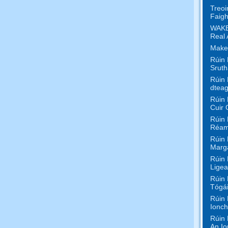
Treoi
Faigh
WAKE
Real 
Make
Rúin 
Sruth
Rúin 
dteag
Rúin 
Cuir 
Rúin 
Réam
Rúin 
Marga
Rúin 
Ligea
Rúin 
Tógái
Rúin 
Ionch
Rúin 
An Io