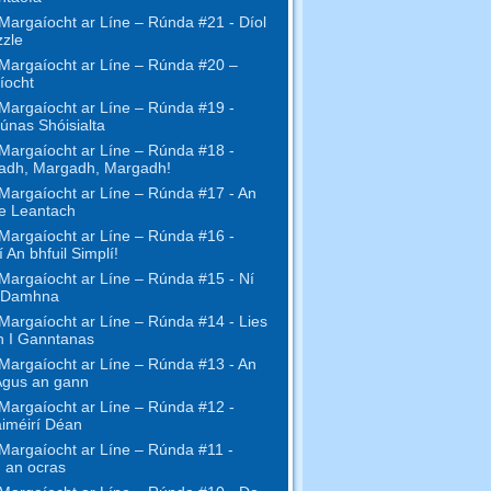
Margaíocht ar Líne – Rúnda #21 - Díol
zzle
Margaíocht ar Líne – Rúnda #20 –
íocht
Margaíocht ar Líne – Rúnda #19 -
únas Shóisialta
Margaíocht ar Líne – Rúnda #18 -
adh, Margadh, Margadh!
Margaíocht ar Líne – Rúnda #17 - An
ne Leantach
Margaíocht ar Líne – Rúnda #16 -
 An bhfuil Simplí!
Margaíocht ar Líne – Rúnda #15 - Ní
 Damhna
Margaíocht ar Líne – Rúnda #14 - Lies
h I Ganntanas
Margaíocht ar Líne – Rúnda #13 - An
Agus an gann
Margaíocht ar Líne – Rúnda #12 -
iméirí Déan
Margaíocht ar Líne – Rúnda #11 -
 an ocras