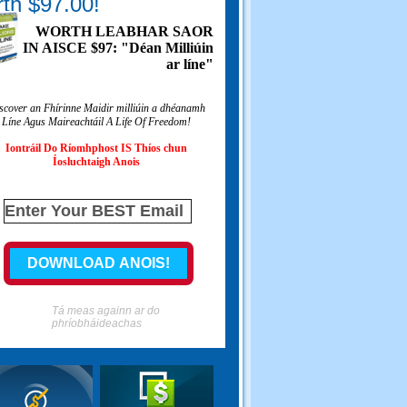
th $97.00!
WORTH LEABHAR SAOR
IN AISCE $97: "Déan Milliúin
ar líne"
scover an Fhírinne Maidir milliúin a dhéanamh
Líne Agus Maireachtáil A Life Of Freedom!
Iontráil Do Ríomhphost IS Thíos chun
Íosluchtaigh Anois
Tá meas againn ar do
phríobháideachas