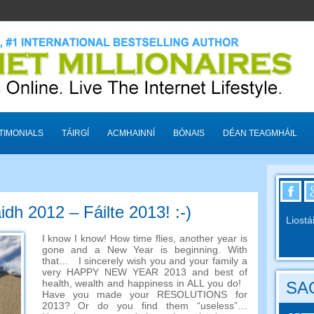
TIMONIALS
TÁIRGÍ
ACMHAINNÍ
BÓNAIS
DÉAN TEAGMHÁIL
h 2012 – Fáilte 2013! :-)
Liostá
I know I know
!
How time flies
,
another year is
gone and a New Year is beginning
.
With
that
…
I sincerely wish you and your family a
very HAPPY NEW YEAR
2013
and best of
health
,
wealth and happiness in ALL you do
!
SAO
Have you made your RESOLUTIONS for
2013?
Or do you find them
“
useless
”…