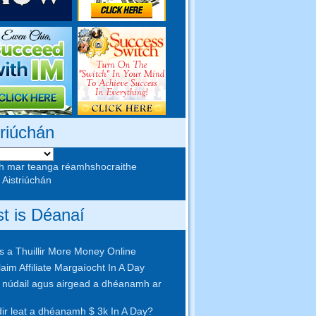
triúchán
h mar teanga réamhshocraithe
 Aistriúchán
st is Déanaí
 a Thuillir More Money Online
aim Affiliate Margaíocht In A Day
núdail agus airgead a dhéanamh ar
idir leat a dhéanamh $ 3k In A Day?