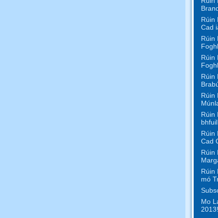
Rúin 
Bran
Rúin 
Cad i
Rúin 
Foghl
Rúin 
Foghl
Rúin 
Brabú
Rúin 
Múnl
Rúin 
bhfui
Rúin 
Cad 
Rúin 
Marga
Rúin 
mó T
Subsc
Mo La
2013!