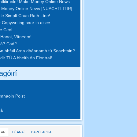
tlitir eile! Make Money Online News
 Money Online News [NUACHTLITIR]
le Simplí Chun Rath Líne!
r Copywriting saor in aisce
pe Ceol
 Hanoi, Vítneam!
eá? Cad?
n bhfuil Arna dhéanamh tú Seachtain?
idir TÚ A bheith An Fiontraí!
agóirí
mhaoin Poist
eá
LAR
DÉANAÍ
BARÚLACHA