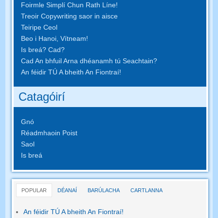
Foirmle Simplí Chun Rath Líne!
Treoir Copywriting saor in aisce
Teiripe Ceol
Beo i Hanoi, Vítneam!
Is breá? Cad?
Cad An bhfuil Arna dhéanamh tú Seachtain?
An féidir TÚ A bheith An Fiontraí!
Catagóirí
Gnó
Réadmhaoin Poist
Saol
Is breá
POPULAR
DÉANAÍ
BARÚLACHA
CARTLANNA
An féidir TÚ A bheith An Fiontraí!