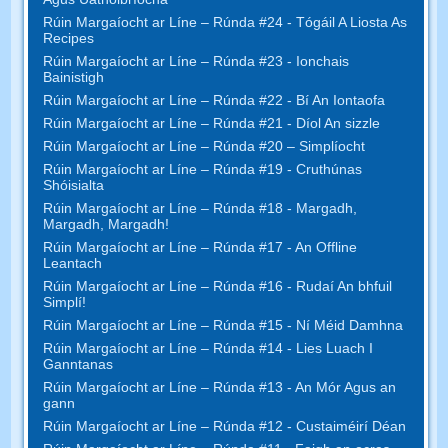
Rúin Margaíocht ar Líne – Rúnda #24 - Tógáil A Liosta As
Recipes
Rúin Margaíocht ar Líne – Rúnda #23 - Ionchais
Bainistigh
Rúin Margaíocht ar Líne – Rúnda #22 - Bí An Iontaofa
Rúin Margaíocht ar Líne – Rúnda #21 - Díol An sizzle
Rúin Margaíocht ar Líne – Rúnda #20 – Simplíocht
Rúin Margaíocht ar Líne – Rúnda #19 - Cruthúnas
Shóisialta
Rúin Margaíocht ar Líne – Rúnda #18 - Margadh,
Margadh, Margadh!
Rúin Margaíocht ar Líne – Rúnda #17 - An Offline
Leantach
Rúin Margaíocht ar Líne – Rúnda #16 - Rudaí An bhfuil
Simplí!
Rúin Margaíocht ar Líne – Rúnda #15 - Ní Méid Damhna
Rúin Margaíocht ar Líne – Rúnda #14 - Lies Luach I
Ganntanas
Rúin Margaíocht ar Líne – Rúnda #13 - An Mór Agus an
gann
Rúin Margaíocht ar Líne – Rúnda #12 - Custaiméirí Déan