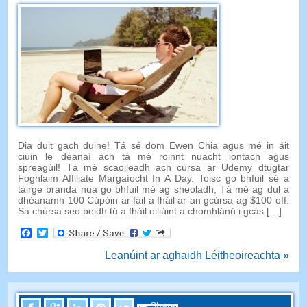
Dia duit gach duine! Tá sé dom Ewen Chia agus mé in áit
ciúin le déanaí ach tá mé roinnt nuacht iontach agus
spreagúil! Tá mé scaoileadh ach cúrsa ar Udemy dtugtar
Foghlaim Affiliate Margaíocht In A Day. Toisc go bhfuil sé a
táirge branda nua go bhfuil mé ag sheoladh, Tá mé ag dul a
dhéanamh 100 Cúpóin ar fáil a fháil ar an gcúrsa ag $100 off.
Sa chúrsa seo beidh tú a fháil oiliúint a chomhlánú i gcás […]
Facebook
Twitter
Leanúint ar aghaidh Léitheoireachta »