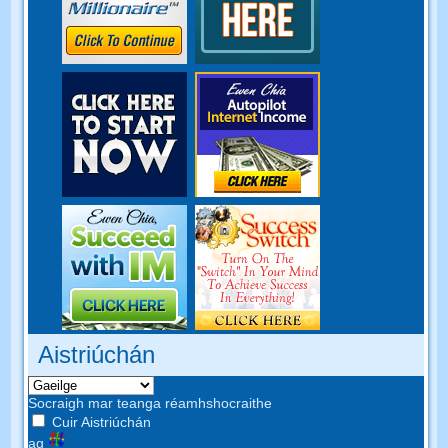
Aistriúchán
Socraigh mar teanga réamhshocraithe
Cuir Aistriúchán
ag