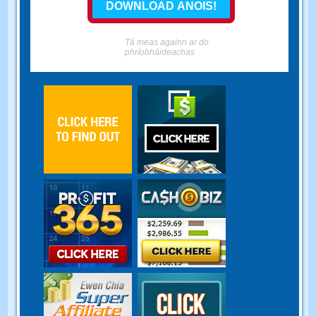
Tá meas againn ar do
phríobháideachas