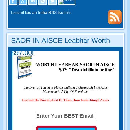
Liostáil leis an fotha RSS tsuímh.
SAOR IN AISCE Leabhar Worth
$97.00!
WORTH LEABHAR SAOR IN AISCE
$97: "Déan Milliúin ar líne"
Discover an Fhírinne Maidir milliúin a dhéanamh Líne Agus
Maireachtáil A Life Of Freedom!
Iontráil Do Ríomhphost IS Thíos chun Íosluchtaigh Anois