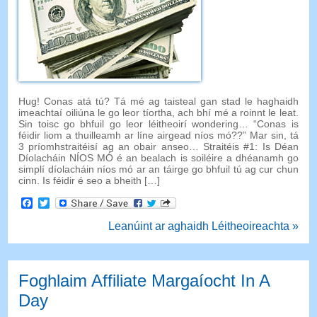
Hug! Conas atá tú? Tá mé ag taisteal gan stad le haghaidh
imeachtaí oiliúna le go leor tíortha, ach bhí mé a roinnt le leat.
Sin toisc go bhfuil go leor léitheoirí wondering… “Conas is
féidir liom a thuilleamh ar líne airgead níos mó??” Mar sin, tá
3 príomhstraitéisí ag an obair anseo… Straitéis #1: Is Déan
Díolacháin NÍOS MÓ é an bealach is soiléire a dhéanamh go
simplí díolacháin níos mó ar an táirge go bhfuil tú ag cur chun
cinn. Is féidir é seo a bheith […]
Facebook
Twitter
Leanúint ar aghaidh Léitheoireachta »
Foghlaim Affiliate Margaíocht In A
Day