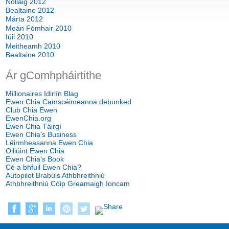
Nollaig 2012
Bealtaine 2012
Márta 2012
Meán Fómhair 2010
Iúil 2010
Meitheamh 2010
Bealtaine 2010
Ár gComhpháirtithe
Millionaires Idirlín Blag
Ewen Chia Camscéimeanna debunked
Club Chia Ewen
EwenChia.org
Ewen Chia Táirgí
Ewen Chia's Business
Léirmheasanna Ewen Chia
Oiliúint Ewen Chia
Ewen Chia's Book
Cé a bhfuil Ewen Chia?
Autopilot Brabúis Athbhreithniú
Athbhreithniú Cóip Greamaigh Ioncam