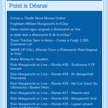
Poist is Déanaí
Conas a Thuillir More Money Online
Foghlaim Affiliate Margaíocht In A Day
Déan núdail agus airgead a dhéanamh ar líne
Is féidir leat a dhéanamh $ 3k In A Day?
Treoir Tráchta Saor in Aisce – Conas a Faigh 1,000
Cuairteoirí Lá!
WAKE UP CALL (Rúnda Chun a Dhéanamh Real Airgead
ar líne)
Make Money Ar Vacation
Rúin Margaíocht ar Líne – Rúnda #30 - Sruthanna Il Of
Ioncam
Rúin Margaíocht ar Líne – Rúnda #29 - An dteagmháil
Pearsanta
Rúin Margaíocht ar Líne – Rúnda #28 - Ná Cuir Gach Do
Uibheacha I Basket hAon
Rúin Margaíocht ar Líne – Rúnda #27 - Réamh-díol
Rúin Margaíocht ar Líne – Rúnda #26 - Margaíocht Viral
Rúin Margaíocht ar Líne – Rúnda #25 - Ligean amach
Agus Uathoibríocha