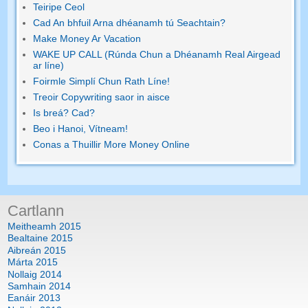
Teiripe Ceol
Cad An bhfuil Arna dhéanamh tú Seachtain?
Make Money Ar Vacation
WAKE UP CALL (Rúnda Chun a Dhéanamh Real Airgead
ar líne)
Foirmle Simplí Chun Rath Líne!
Treoir Copywriting saor in aisce
Is breá? Cad?
Beo i Hanoi, Vítneam!
Conas a Thuillir More Money Online
Cartlann
Meitheamh 2015
Bealtaine 2015
Aibreán 2015
Márta 2015
Nollaig 2014
Samhain 2014
Eanáir 2013