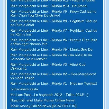
Rúin Margaíocht ar Líne – Rúnda #11 - Faigh an ocras
Rúin Margaíocht ar Líne – Rúnda #10 - Do Brand
Rúin Margaíocht ar Líne – Rúnda #9 - Know Cad iad na
Rúin Chun Tóg Chun Do Grave!
Rúin Margaíocht ar Líne – Rúnda #8 - Foghlaim Cad iad
na Rúin a dhíol
Rúin Margaíocht ar Líne – Rúnda #7 - Foghlaim Cad iad
na Rúin a Inis
Rúin Margaíocht ar Líne – Rúnda #6 - Brabús Ó an Rúin
a fhios agat cheana féin
Rúin Margaíocht ar Líne – Rúnda #5 - Múnla Gnó Do
Rúin Margaíocht ar Líne – Rúnda #4 - An bhfuil tú An
Saineolaí Nó A Díoltóir?
Rúin Margaíocht ar Líne – Rúnda #3 - Athrá Cad
Oibreacha
Rúin Margaíocht ar Líne – Rúnda #2 – Dea-Margaíocht
vs maith Táirge
Rúin Margaíocht ar Líne – Rúnda #1 - Níos mó Tráchta?
Subscribers sásta
Mo Last Post…Le haghaidh 2012 – Fáilte 2013! :-)
Nuachtlitir eile! Make Money Online News
Make Money Online News [NUACHTLITIR]