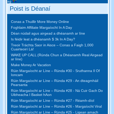
ag
Poist is Déanaí
Conas a Thuillir More Money Online
Foghlaim Affiliate Margaíocht In A Day
Déan núdail agus airgead a dhéanamh ar líne
Is féidir leat a dhéanamh $ 3k In A Day?
Treoir Tráchta Saor in Aisce – Conas a Faigh 1,000
Cuairteoirí Lá!
WAKE UP CALL (Rúnda Chun a Dhéanamh Real Airgead
ar líne)
Make Money Ar Vacation
Rúin Margaíocht ar Líne – Rúnda #30 - Sruthanna Il Of
Ioncam
Rúin Margaíocht ar Líne – Rúnda #29 - An dteagmháil
Pearsanta
Rúin Margaíocht ar Líne – Rúnda #28 - Ná Cuir Gach Do
Uibheacha I Basket hAon
Rúin Margaíocht ar Líne – Rúnda #27 - Réamh-díol
Rúin Margaíocht ar Líne – Rúnda #26 - Margaíocht Viral
Rúin Margaíocht ar Líne – Rúnda #25 - Ligean amach