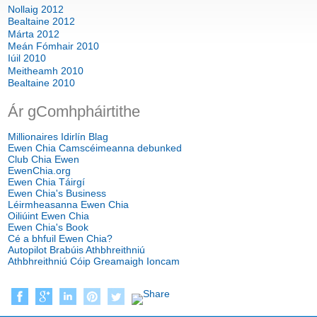
Nollaig 2012
Bealtaine 2012
Márta 2012
Meán Fómhair 2010
Iúil 2010
Meitheamh 2010
Bealtaine 2010
Ár gComhpháirtithe
Millionaires Idirlín Blag
Ewen Chia Camscéimeanna debunked
Club Chia Ewen
EwenChia.org
Ewen Chia Táirgí
Ewen Chia's Business
Léirmheasanna Ewen Chia
Oiliúint Ewen Chia
Ewen Chia's Book
Cé a bhfuil Ewen Chia?
Autopilot Brabúis Athbhreithniú
Athbhreithniú Cóip Greamaigh Ioncam