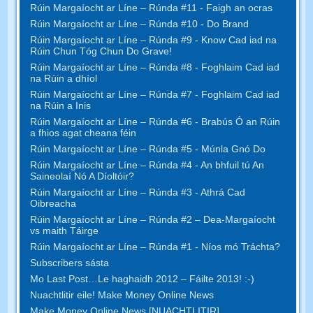
Rúin Margaíocht ar Líne – Rúnda #11 - Faigh an ocras
Rúin Margaíocht ar Líne – Rúnda #10 - Do Brand
Rúin Margaíocht ar Líne – Rúnda #9 - Know Cad iad na
Rúin Chun Tóg Chun Do Grave!
Rúin Margaíocht ar Líne – Rúnda #8 - Foghlaim Cad iad
na Rúin a dhíol
Rúin Margaíocht ar Líne – Rúnda #7 - Foghlaim Cad iad
na Rúin a Inis
Rúin Margaíocht ar Líne – Rúnda #6 - Brabús Ó an Rúin
a fhios agat cheana féin
Rúin Margaíocht ar Líne – Rúnda #5 - Múnla Gnó Do
Rúin Margaíocht ar Líne – Rúnda #4 - An bhfuil tú An
Saineolaí Nó A Díoltóir?
Rúin Margaíocht ar Líne – Rúnda #3 - Athrá Cad
Oibreacha
Rúin Margaíocht ar Líne – Rúnda #2 – Dea-Margaíocht
vs maith Táirge
Rúin Margaíocht ar Líne – Rúnda #1 - Níos mó Tráchta?
Subscribers sásta
Mo Last Post…Le haghaidh 2012 – Fáilte 2013! :-)
Nuachtlitir eile! Make Money Online News
Make Money Online News [NUACHTLITIR]