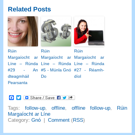
Related Posts
Rúin
Rúin
Rúin
Margaíocht ar
Margaíocht ar
Margaíocht ar
Líne – Rúnda
Líne – Rúnda
Líne – Rúnda
#29 - An
#5 - Múnla Gnó
#27 - Réamh-
dteagmháil
Do
díol
Pearsanta
Facebook
Twitter
Tags
:
follow-up
,
offline
,
offline follow-up
,
Rúin
Margaíocht ar Líne
Category
:
Gnó
|
Comment
(
RSS
)