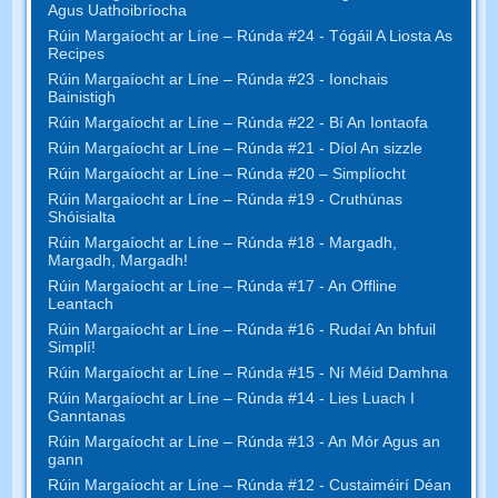
Agus Uathoibríocha
Rúin Margaíocht ar Líne – Rúnda #24 - Tógáil A Liosta As
Recipes
Rúin Margaíocht ar Líne – Rúnda #23 - Ionchais
Bainistigh
Rúin Margaíocht ar Líne – Rúnda #22 - Bí An Iontaofa
Rúin Margaíocht ar Líne – Rúnda #21 - Díol An sizzle
Rúin Margaíocht ar Líne – Rúnda #20 – Simplíocht
Rúin Margaíocht ar Líne – Rúnda #19 - Cruthúnas
Shóisialta
Rúin Margaíocht ar Líne – Rúnda #18 - Margadh,
Margadh, Margadh!
Rúin Margaíocht ar Líne – Rúnda #17 - An Offline
Leantach
Rúin Margaíocht ar Líne – Rúnda #16 - Rudaí An bhfuil
Simplí!
Rúin Margaíocht ar Líne – Rúnda #15 - Ní Méid Damhna
Rúin Margaíocht ar Líne – Rúnda #14 - Lies Luach I
Ganntanas
Rúin Margaíocht ar Líne – Rúnda #13 - An Mór Agus an
gann
Rúin Margaíocht ar Líne – Rúnda #12 - Custaiméirí Déan