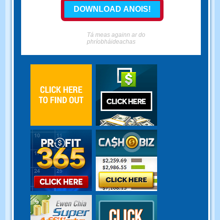
Tá meas againn ar do
phríobháideachas