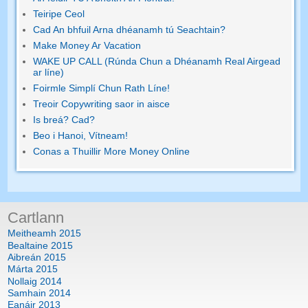
Teiripe Ceol
Cad An bhfuil Arna dhéanamh tú Seachtain?
Make Money Ar Vacation
WAKE UP CALL (Rúnda Chun a Dhéanamh Real Airgead
ar líne)
Foirmle Simplí Chun Rath Líne!
Treoir Copywriting saor in aisce
Is breá? Cad?
Beo i Hanoi, Vítneam!
Conas a Thuillir More Money Online
Cartlann
Meitheamh 2015
Bealtaine 2015
Aibreán 2015
Márta 2015
Nollaig 2014
Samhain 2014
Eanáir 2013