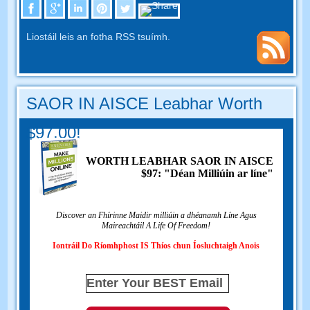
Liostáil leis an fotha RSS tsuímh.
SAOR IN AISCE Leabhar Worth
$97.00!
WORTH LEABHAR SAOR IN AISCE
$97: "Déan Milliúin ar líne"
Discover an Fhírinne Maidir milliúin a dhéanamh Líne Agus
Maireachtáil A Life Of Freedom!
Iontráil Do Ríomhphost IS Thíos chun Íosluchtaigh Anois