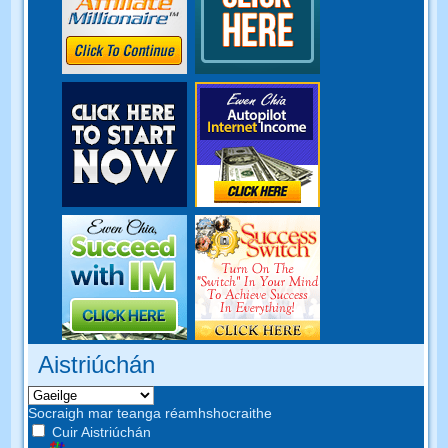
Aistriúchán
Socraigh mar teanga réamhshocraithe
Cuir Aistriúchán