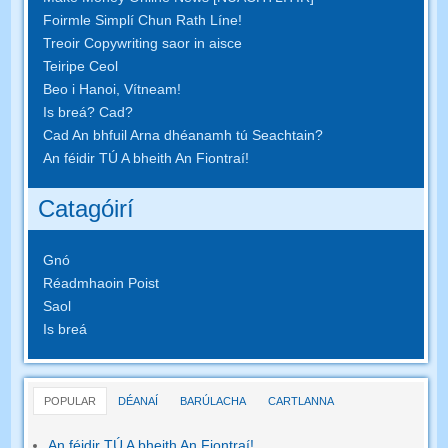
Foirmle Simplí Chun Rath Líne!
Treoir Copywriting saor in aisce
Teiripe Ceol
Beo i Hanoi, Vítneam!
Is breá? Cad?
Cad An bhfuil Arna dhéanamh tú Seachtain?
An féidir TÚ A bheith An Fiontraí!
Catagóirí
Gnó
Réadmhaoin Poist
Saol
Is breá
POPULAR
DÉANAÍ
BARÚLACHA
CARTLANNA
An féidir TÚ A bheith An Fiontraí!