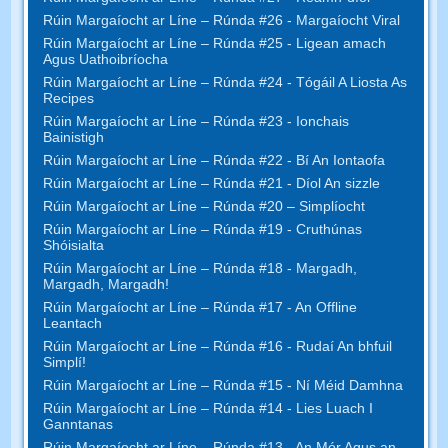
Rúin Margaíocht ar Líne – Rúnda #26 - Margaíocht Viral
Rúin Margaíocht ar Líne – Rúnda #25 - Ligean amach
Agus Uathoibríocha
Rúin Margaíocht ar Líne – Rúnda #24 - Tógáil A Liosta As
Recipes
Rúin Margaíocht ar Líne – Rúnda #23 - Ionchais
Bainistigh
Rúin Margaíocht ar Líne – Rúnda #22 - Bí An Iontaofa
Rúin Margaíocht ar Líne – Rúnda #21 - Díol An sizzle
Rúin Margaíocht ar Líne – Rúnda #20 – Simplíocht
Rúin Margaíocht ar Líne – Rúnda #19 - Cruthúnas
Shóisialta
Rúin Margaíocht ar Líne – Rúnda #18 - Margadh,
Margadh, Margadh!
Rúin Margaíocht ar Líne – Rúnda #17 - An Offline
Leantach
Rúin Margaíocht ar Líne – Rúnda #16 - Rudaí An bhfuil
Simplí!
Rúin Margaíocht ar Líne – Rúnda #15 - Ní Méid Damhna
Rúin Margaíocht ar Líne – Rúnda #14 - Lies Luach I
Ganntanas
Rúin Margaíocht ar Líne – Rúnda #13 - An Mór Agus an