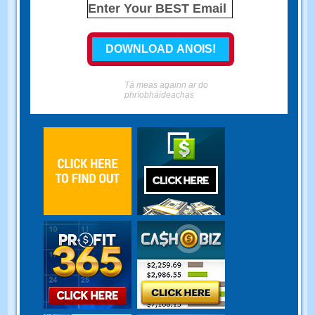
Tá meas againn ar do
phríobháideachas