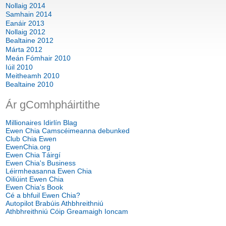
Nollaig 2014
Samhain 2014
Eanáir 2013
Nollaig 2012
Bealtaine 2012
Márta 2012
Meán Fómhair 2010
Iúil 2010
Meitheamh 2010
Bealtaine 2010
Ár gComhpháirtithe
Millionaires Idirlín Blag
Ewen Chia Camscéimeanna debunked
Club Chia Ewen
EwenChia.org
Ewen Chia Táirgí
Ewen Chia's Business
Léirmheasanna Ewen Chia
Oiliúint Ewen Chia
Ewen Chia's Book
Cé a bhfuil Ewen Chia?
Autopilot Brabúis Athbhreithniú
Athbhreithniú Cóip Greamaigh Ioncam