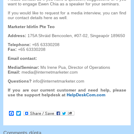
want to engage Ewen Chia as a speaker for your seminars
.
If you would like to request for a media interview
,
you can find
our contact details here as well
.
Marketer Idirlín Pte Teo
Address
:
175A Shráid Bencoolen, #07-02, Singeapór 189650
Telephone
:
+65 63330208
Fax
:
+65 63330208
Email contact
:
Media/Seminar
:
Ms Irene Pua
,
Director of Operations
Email
:
media@internetmarketer.com
Questions
?
info@internetmarketer.com
If you are our current customer and need help
,
please
use the support helpdesk at
HelpDeskCom.com
Facebook
Twitter
Comments dúnta.