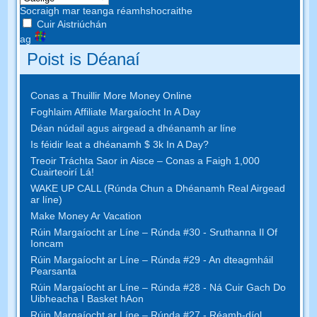
Socraigh mar teanga réamhshocraithe
Cuir Aistriúchán
ag
Poist is Déanaí
Conas a Thuillir More Money Online
Foghlaim Affiliate Margaíocht In A Day
Déan núdail agus airgead a dhéanamh ar líne
Is féidir leat a dhéanamh $ 3k In A Day?
Treoir Tráchta Saor in Aisce – Conas a Faigh 1,000
Cuairteoirí Lá!
WAKE UP CALL (Rúnda Chun a Dhéanamh Real Airgead
ar líne)
Make Money Ar Vacation
Rúin Margaíocht ar Líne – Rúnda #30 - Sruthanna Il Of
Ioncam
Rúin Margaíocht ar Líne – Rúnda #29 - An dteagmháil
Pearsanta
Rúin Margaíocht ar Líne – Rúnda #28 - Ná Cuir Gach Do
Uibheacha I Basket hAon
Rúin Margaíocht ar Líne – Rúnda #27 - Réamh-díol