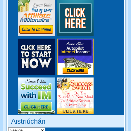
Aistriúchán