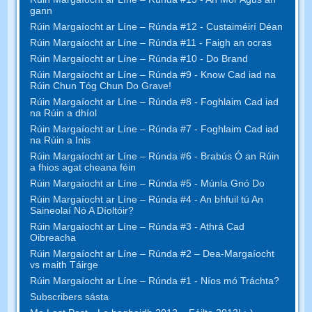
gann
Rúin Margaíocht ar Líne – Rúnda #12 - Custaiméirí Déan
Rúin Margaíocht ar Líne – Rúnda #11 - Faigh an ocras
Rúin Margaíocht ar Líne – Rúnda #10 - Do Brand
Rúin Margaíocht ar Líne – Rúnda #9 - Know Cad iad na
Rúin Chun Tóg Chun Do Grave!
Rúin Margaíocht ar Líne – Rúnda #8 - Foghlaim Cad iad
na Rúin a dhíol
Rúin Margaíocht ar Líne – Rúnda #7 - Foghlaim Cad iad
na Rúin a Inis
Rúin Margaíocht ar Líne – Rúnda #6 - Brabús Ó an Rúin
a fhios agat cheana féin
Rúin Margaíocht ar Líne – Rúnda #5 - Múnla Gnó Do
Rúin Margaíocht ar Líne – Rúnda #4 - An bhfuil tú An
Saineolaí Nó A Díoltóir?
Rúin Margaíocht ar Líne – Rúnda #3 - Athrá Cad
Oibreacha
Rúin Margaíocht ar Líne – Rúnda #2 – Dea-Margaíocht
vs maith Táirge
Rúin Margaíocht ar Líne – Rúnda #1 - Níos mó Tráchta?
Subscribers sásta