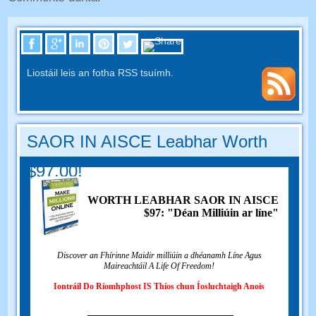
Liostáil leis an fotha RSS tsuímh.
SAOR IN AISCE Leabhar Worth
$97.00!
WORTH LEABHAR SAOR IN AISCE
$97: "Déan Milliúin ar líne"
Discover an Fhírinne Maidir milliúin a dhéanamh Líne Agus
Maireachtáil A Life Of Freedom!
Iontráil Do Ríomhphost IS Thíos chun Íosluchtaigh Anois