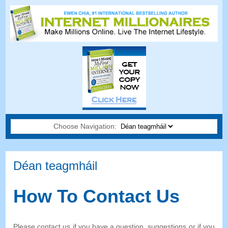
Choose Navigation:
Déan teagmháil
How To Contact Us
Please contact us if you have a question
,
suggestions or if you