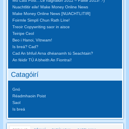
Mo Last Post…Le haghaidh 2012 – Fáilte 2013! :-)
Nuachtlitir eile! Make Money Online News
Make Money Online News [NUACHTLITIR]
Foirmle Simplí Chun Rath Líne!
Treoir Copywriting saor in aisce
Teiripe Ceol
Beo i Hanoi, Vítneam!
Is breá? Cad?
Cad An bhfuil Arna dhéanamh tú Seachtain?
An féidir TÚ A bheith An Fiontraí!
Catagóirí
Gnó
Réadmhaoin Poist
Saol
Is breá