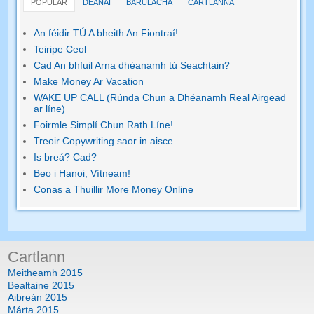
POPULAR
DÉANAÍ
BARÚLACHA
CARTLANNA
An féidir TÚ A bheith An Fiontraí!
Teiripe Ceol
Cad An bhfuil Arna dhéanamh tú Seachtain?
Make Money Ar Vacation
WAKE UP CALL (Rúnda Chun a Dhéanamh Real Airgead
ar líne)
Foirmle Simplí Chun Rath Líne!
Treoir Copywriting saor in aisce
Is breá? Cad?
Beo i Hanoi, Vítneam!
Conas a Thuillir More Money Online
Cartlann
Meitheamh 2015
Bealtaine 2015
Aibreán 2015
Márta 2015