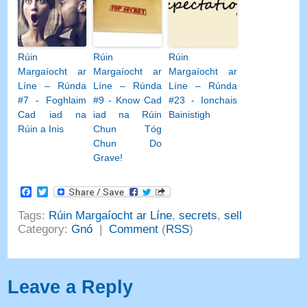
Rúin
Rúin
Rúin
Margaíocht ar
Margaíocht ar
Margaíocht ar
Líne – Rúnda
Líne – Rúnda
Líne – Rúnda
#7 - Foghlaim
#9 - Know Cad
#23 - Ionchais
Cad iad na
iad na Rúin
Bainistigh
Rúin a Inis
Chun Tóg
Chun Do
Grave!
Facebook
Twitter
Tags
:
Rúin Margaíocht ar Líne
,
secrets
,
sell
Category
:
Gnó
|
Comment
(
RSS
)
Leave a Reply