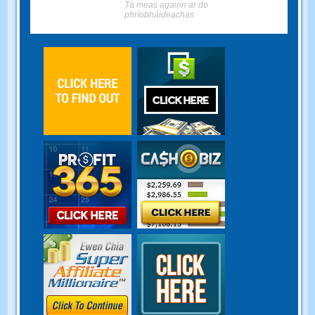
Tá meas againn ar do
phríobháideachas