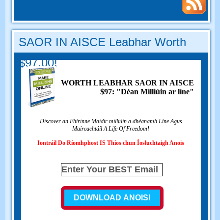
SAOR IN AISCE Leabhar Worth
$97.00!
WORTH LEABHAR SAOR IN AISCE
$97: "Déan Milliúin ar líne"
Discover an Fhírinne Maidir milliúin a dhéanamh Líne Agus
Maireachtáil A Life Of Freedom!
Iontráil Do Ríomhphost IS Thíos chun Íosluchtaigh Anois