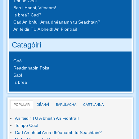
Teiripe Ceol
Beo i Hanoi, Vítneam!
Is breá? Cad?
Cad An bhfuil Arna dhéanamh tú Seachtain?
An féidir TÚ A bheith An Fiontraí!
Catagóirí
Gnó
Réadmhaoin Poist
Saol
Is breá
POPULAR
DÉANAÍ
BARÚLACHA
CARTLANNA
An féidir TÚ A bheith An Fiontraí!
Teiripe Ceol
Cad An bhfuil Arna dhéanamh tú Seachtain?