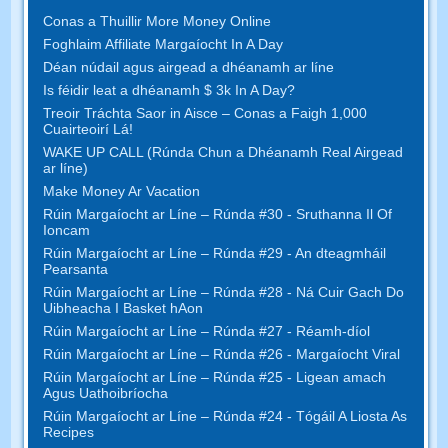
Conas a Thuillir More Money Online
Foghlaim Affiliate Margaíocht In A Day
Déan núdail agus airgead a dhéanamh ar líne
Is féidir leat a dhéanamh $ 3k In A Day?
Treoir Tráchta Saor in Aisce – Conas a Faigh 1,000
Cuairteoirí Lá!
WAKE UP CALL (Rúnda Chun a Dhéanamh Real Airgead
ar líne)
Make Money Ar Vacation
Rúin Margaíocht ar Líne – Rúnda #30 - Sruthanna Il Of
Ioncam
Rúin Margaíocht ar Líne – Rúnda #29 - An dteagmháil
Pearsanta
Rúin Margaíocht ar Líne – Rúnda #28 - Ná Cuir Gach Do
Uibheacha I Basket hAon
Rúin Margaíocht ar Líne – Rúnda #27 - Réamh-díol
Rúin Margaíocht ar Líne – Rúnda #26 - Margaíocht Viral
Rúin Margaíocht ar Líne – Rúnda #25 - Ligean amach
Agus Uathoibríocha
Rúin Margaíocht ar Líne – Rúnda #24 - Tógáil A Liosta As
Recipes