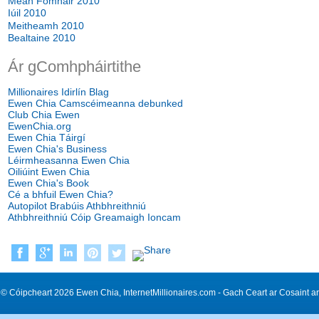
Meán Fómhair 2010
Iúil 2010
Meitheamh 2010
Bealtaine 2010
Ár gComhpháirtithe
Millionaires Idirlín Blag
Ewen Chia Camscéimeanna debunked
Club Chia Ewen
EwenChia.org
Ewen Chia Táirgí
Ewen Chia's Business
Léirmheasanna Ewen Chia
Oiliúint Ewen Chia
Ewen Chia's Book
Cé a bhfuil Ewen Chia?
Autopilot Brabúis Athbhreithniú
Athbhreithniú Cóip Greamaigh Ioncam
© Cóipcheart 2026 Ewen Chia, InternetMillionaires.com - Gach Ceart ar Cosaint ar