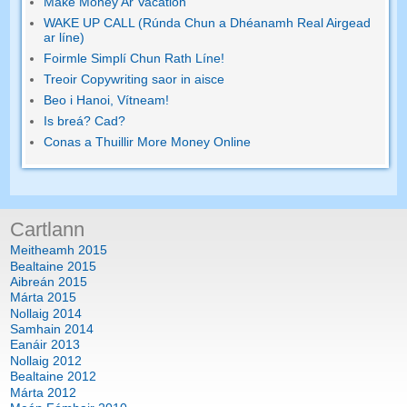
Make Money Ar Vacation
WAKE UP CALL (Rúnda Chun a Dhéanamh Real Airgead
ar líne)
Foirmle Simplí Chun Rath Líne!
Treoir Copywriting saor in aisce
Beo i Hanoi, Vítneam!
Is breá? Cad?
Conas a Thuillir More Money Online
Cartlann
Meitheamh 2015
Bealtaine 2015
Aibreán 2015
Márta 2015
Nollaig 2014
Samhain 2014
Eanáir 2013
Nollaig 2012
Bealtaine 2012
Márta 2012