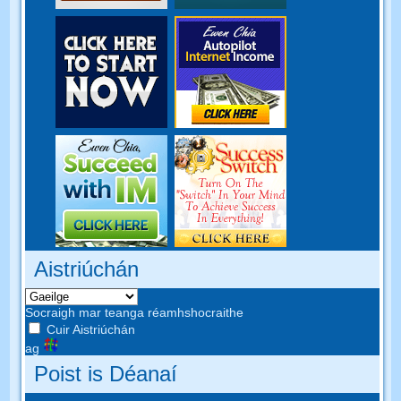
Aistriúchán
Socraigh mar teanga réamhshocraithe
Cuir Aistriúchán
ag
Poist is Déanaí