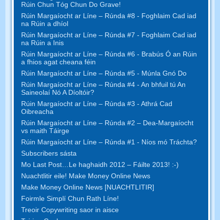
Rúin Chun Tóg Chun Do Grave!
Rúin Margaíocht ar Líne – Rúnda #8 - Foghlaim Cad iad
na Rúin a dhíol
Rúin Margaíocht ar Líne – Rúnda #7 - Foghlaim Cad iad
na Rúin a Inis
Rúin Margaíocht ar Líne – Rúnda #6 - Brabús Ó an Rúin
a fhios agat cheana féin
Rúin Margaíocht ar Líne – Rúnda #5 - Múnla Gnó Do
Rúin Margaíocht ar Líne – Rúnda #4 - An bhfuil tú An
Saineolaí Nó A Díoltóir?
Rúin Margaíocht ar Líne – Rúnda #3 - Athrá Cad
Oibreacha
Rúin Margaíocht ar Líne – Rúnda #2 – Dea-Margaíocht
vs maith Táirge
Rúin Margaíocht ar Líne – Rúnda #1 - Níos mó Tráchta?
Subscribers sásta
Mo Last Post…Le haghaidh 2012 – Fáilte 2013! :-)
Nuachtlitir eile! Make Money Online News
Make Money Online News [NUACHTLITIR]
Foirmle Simplí Chun Rath Líne!
Treoir Copywriting saor in aisce