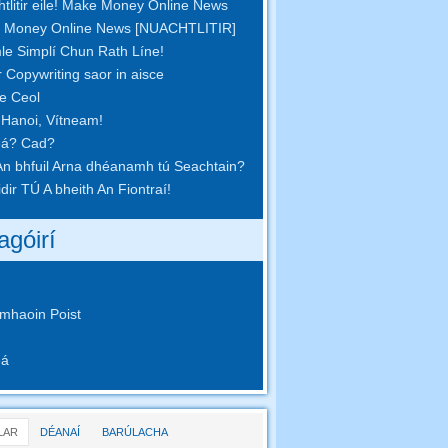
tlitir eile! Make Money Online News
 Money Online News [NUACHTLITIR]
le Simplí Chun Rath Líne!
r Copywriting saor in aisce
pe Ceol
 Hanoi, Vítneam!
eá? Cad?
n bhfuil Arna dhéanamh tú Seachtain?
idir TÚ A bheith An Fiontraí!
agóirí
mhaoin Poist
eá
LAR
DÉANAÍ
BARÚLACHA