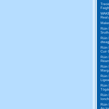
Treoi
Faigh
WAKE
Real 
Make
Rúin 
Sruth
Rúin 
dteag
Rúin 
Cuir 
Rúin 
Réam
Rúin 
Marga
Rúin 
Ligea
Rúin 
Tógái
Rúin 
Ionch
Rúin 
An Io