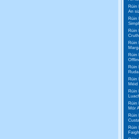
Rúin 
An si
Rúin 
Simpl
Rúin 
Cruth
Rúin 
Marg
Rúin 
Offli
Rúin 
Rudaí
Rúin 
Méid
Rúin 
Luac
Rúin 
Mór 
Rúin 
Custa
Rúin 
Faigh