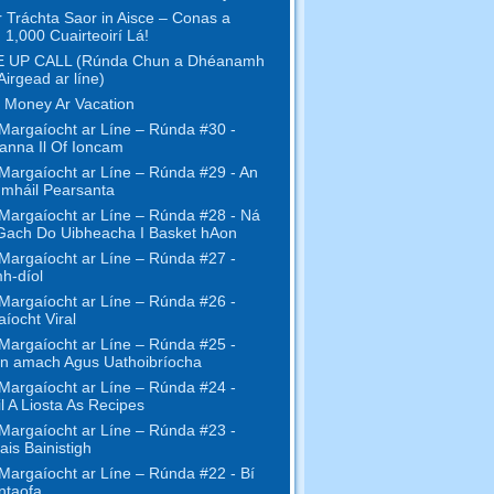
r Tráchta Saor in Aisce – Conas a
 1,000 Cuairteoirí Lá!
 UP CALL (Rúnda Chun a Dhéanamh
Airgead ar líne)
 Money Ar Vacation
Margaíocht ar Líne – Rúnda #30 -
anna Il Of Ioncam
Margaíocht ar Líne – Rúnda #29 - An
mháil Pearsanta
Margaíocht ar Líne – Rúnda #28 - Ná
Gach Do Uibheacha I Basket hAon
Margaíocht ar Líne – Rúnda #27 -
h-díol
Margaíocht ar Líne – Rúnda #26 -
íocht Viral
Margaíocht ar Líne – Rúnda #25 -
n amach Agus Uathoibríocha
Margaíocht ar Líne – Rúnda #24 -
l A Liosta As Recipes
Margaíocht ar Líne – Rúnda #23 -
ais Bainistigh
Margaíocht ar Líne – Rúnda #22 - Bí
ntaofa