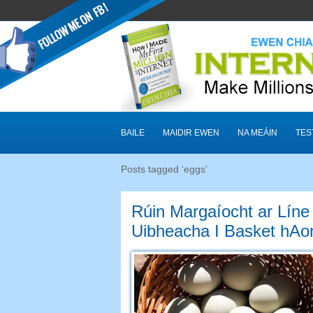
BAILE
MAIDIR EWEN
NA MEÁIN
TES
Posts tagged ‘eggs
’
Rúin Margaíocht ar Líne
Uibheacha I Basket hAo