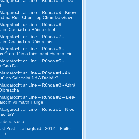
Margaíocht ar Líne – Rúnda #10 - Do
d
Margaíocht ar Líne – Rúnda #9 - Know
ad na Rúin Chun Tóg Chun Do Grave!
Margaíocht ar Líne – Rúnda #8 -
aim Cad iad na Rúin a dhíol
Margaíocht ar Líne – Rúnda #7 -
aim Cad iad na Rúin a Inis
Margaíocht ar Líne – Rúnda #6 -
s Ó an Rúin a fhios agat cheana féin
Margaíocht ar Líne – Rúnda #5 -
a Gnó Do
Margaíocht ar Líne – Rúnda #4 - An
l tú An Saineolaí Nó A Díoltóir?
Margaíocht ar Líne – Rúnda #3 - Athrá
Oibreacha
Margaíocht ar Líne – Rúnda #2 – Dea-
íocht vs maith Táirge
Margaíocht ar Líne – Rúnda #1 - Níos
ráchta?
ribers sásta
st Post…Le haghaidh 2012 – Fáilte
 :-)