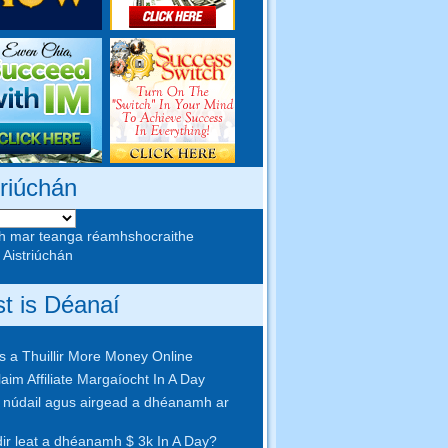
triúchán
h mar teanga réamhshocraithe
 Aistriúchán
st is Déanaí
 a Thuillir More Money Online
aim Affiliate Margaíocht In A Day
núdail agus airgead a dhéanamh ar
idir leat a dhéanamh $ 3k In A Day?