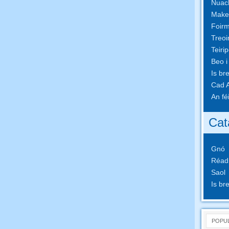
Nuach
Make
Foirm
Treoi
Teiri
Beo i
Is br
Cad A
An fé
Cat
Gnó
Réad
Saol
Is br
POPU