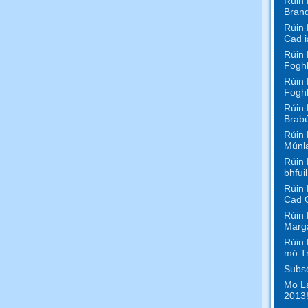
Rúin 
Bran
Rúin 
Cad i
Rúin 
Foghl
Rúin 
Foghl
Rúin 
Brabú
Rúin 
Múnl
Rúin 
bhfui
Rúin 
Cad 
Rúin 
Marga
Rúin 
mó T
Subsc
Mo La
2013!