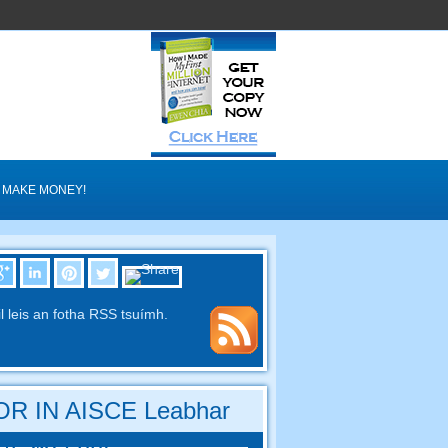
MAKE MONEY!
il leis an fotha RSS tsuímh.
R IN AISCE Leabhar