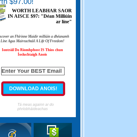
th $97.00!
WORTH LEABHAR SAOR
IN AISCE $97: "Déan Milliúin
ar líne"
scover an Fhírinne Maidir milliúin a dhéanamh
Líne Agus Maireachtáil A Life Of Freedom!
Iontráil Do Ríomhphost IS Thíos chun
Íosluchtaigh Anois
Tá meas againn ar do
phríobháideachas