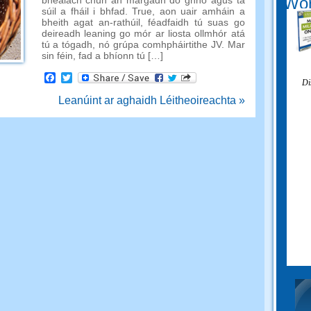
Wor
bhealach chun an margadh do ghnó agus tá
súil a fháil i bhfad. True, aon uair amháin a
bheith agat an-rathúil, féadfaidh tú suas go
deireadh leaning go mór ar liosta ollmhór atá
tú a tógadh, nó grúpa comhpháirtithe JV. Mar
sin féin, fad a bhíonn tú […]
Facebook
Twitter
Di
Leanúint ar aghaidh Léitheoireachta »