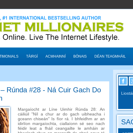
TIMONIALS
TÁIRGÍ
ACMHAINNÍ
BÓNAIS
DÉAN TEAGMHÁIL
 – Rúnda #28 - Ná Cuir Gach Do
Liostá
n
Margaíocht ar Líne Uimhir Rúnda 28: An
cáiliúil "Níl a chur ar do gach uibheacha i
gceann chiseán" Is fíor rá. I bhfeidhm ar an
SAO
idirlíon margaíochta, ciallaíonn sé seo nach
féidir leat a fháil ceangailte le amháin ar