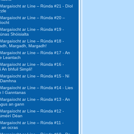
Margaíocht ar Líne – Rúnda #21 - Díol
zzle
Margaíocht ar Líne – Rúnda #20 –
íocht
Margaíocht ar Líne – Rúnda #19 -
únas Shóisialta
Margaíocht ar Líne – Rúnda #18 -
adh, Margadh, Margadh!
Margaíocht ar Líne – Rúnda #17 - An
ne Leantach
Margaíocht ar Líne – Rúnda #16 -
 An bhfuil Simplí!
Margaíocht ar Líne – Rúnda #15 - Ní
 Damhna
Margaíocht ar Líne – Rúnda #14 - Lies
h I Ganntanas
Margaíocht ar Líne – Rúnda #13 - An
Agus an gann
Margaíocht ar Líne – Rúnda #12 -
iméirí Déan
Margaíocht ar Líne – Rúnda #11 -
 an ocras