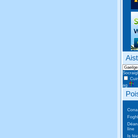
Ais
Socraig
Cuir
ag
Poi
Conas
Foghl
Déan 
líne
Is fé