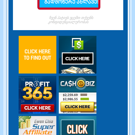
ჩვენ პატივს ვცემთ თქვენს
კონფიდენციალურობას