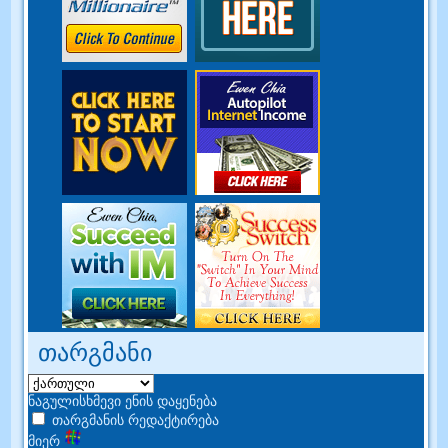
თარგმანი
ნაგულისხმევი ენის დაყენება
თარგმანის რედაქტირება
მიერ