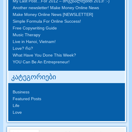
My Last Post
…
For
2012 – მოგესალმებით 2013! :-)
Another newsletter
!
Make Money Online News
Make Money Online News
[
NEWSLETTER
]
Simple Formula For Online Success
!
Free Copywriting Guide
Music Therapy
Live in Hanoi
,
Vietnam
!
Love
? რა?
What Have You Done This Week
?
YOU Can Be An Entrepreneur
!
კატეგორიები
Business
Featured Posts
Life
Love