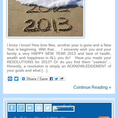
I know I know
!
How time flies
,
another year is gone and a New
Year is beginning
.
With that
…
I sincerely wish you and your
family a very HAPPY NEW YEAR
2013
and best of health
,
wealth and happiness in ALL you do
!
Have you made your
RESOLUTIONS for
2013?
Or do you find them
“
useless
”…
Honestly
,
a resolution is simply an ACKNOWLEDGEMENT of
your goals and what
[…]
Facebook
Twitter
Continue Reading »