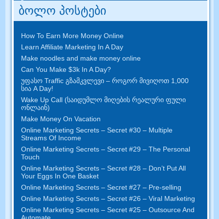
ბოლო პოსტები
How To Earn More Money Online
Learn Affiliate Marketing In A Day
Make noodles and make money online
Can You Make $3k In A Day
?
უფასო Traffic გზამკვლევი – როგორ მივიღოთ 1,000
სია A Day!
Wake Up Call (საიდუმლო მიღების რეალური ფული
ონლაინ)
Make Money On Vacation
Online Marketing Secrets
–
Secret
#30
– Multiple
Streams Of Income
Online Marketing Secrets
–
Secret
#29
– The Personal
Touch
Online Marketing Secrets
–
Secret
#28
– Don’t Put All
Your Eggs In One Basket
Online Marketing Secrets
–
Secret
#27
– Pre-selling
Online Marketing Secrets
–
Secret
#26
– Viral Marketing
Online Marketing Secrets
–
Secret
#25
– Outsource And
Automate