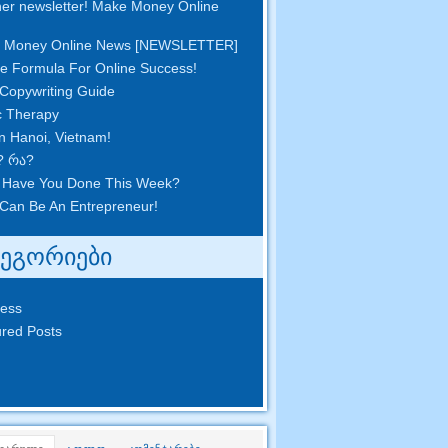
er newsletter
!
Make Money Online
 Money Online News
[
NEWSLETTER
]
e Formula For Online Success
!
Copywriting Guide
c Therapy
in Hanoi
,
Vietnam
!
? რა?
 Have You Done This Week
?
Can Be An Entrepreneur
!
ტეგორიები
ness
red Posts