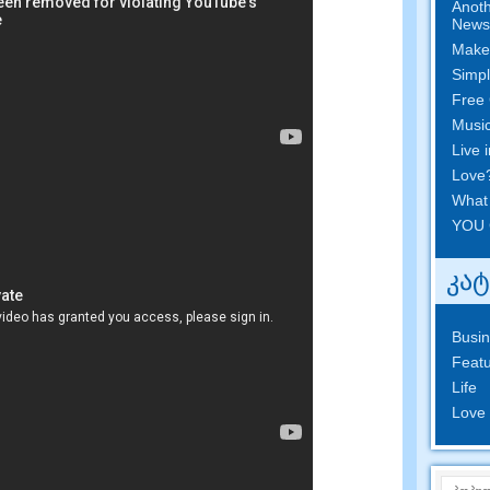
Anoth
News
Make
Simpl
Free 
Musi
Live 
Love
What
YOU 
კა
Busi
Featu
Life
Love