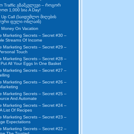
ო Traffic გზამკვლევი – როგორ
ღოთ 1,000 სია A Day!
 Up Call (საიდუმლო მიღების
ური ფული ონლაინ)
 Money On Vacation
e Marketing Secrets
–
Secret
#30
–
ple Streams Of Income
e Marketing Secrets
–
Secret
#29
–
ersonal Touch
e Marketing Secrets
–
Secret
#28
–
 Put All Your Eggs In One Basket
e Marketing Secrets
–
Secret
#27
–
elling
e Marketing Secrets
–
Secret
#26
–
 Marketing
e Marketing Secrets
–
Secret
#25
–
ource And Automate
e Marketing Secrets
–
Secret
#24
–
 A List Of Recipes
e Marketing Secrets
–
Secret
#23
–
ge Expectations
e Marketing Secrets
–
Secret
#22
–
me The Trusted