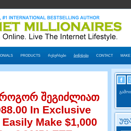
ONIALS
PRODUCTS
ᲠᲔᲡᲣᲠᲡᲔᲑᲘ
ᲑᲝᲜᲣᲡᲔᲑᲘ
CONTACT
MAKE
გამოი
 როგორ შეგიძლიათ
988.00
In Exclusive
 Easily Make
$1,000
უფა