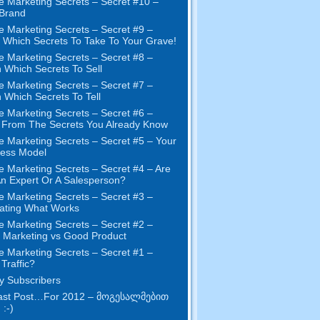
e Marketing Secrets
–
Secret
#10
–
Brand
e Marketing Secrets
–
Secret
#9
–
Which Secrets To Take To Your Grave
!
e Marketing Secrets
–
Secret
#8
–
 Which Secrets To Sell
e Marketing Secrets
–
Secret
#7
–
 Which Secrets To Tell
e Marketing Secrets
–
Secret
#6
–
t From The Secrets You Already Know
e Marketing Secrets
–
Secret
#5
– Your
ness Model
e Marketing Secrets
–
Secret
#4
– Are
n Expert Or A Salesperson
?
e Marketing Secrets
–
Secret
#3
–
ating What Works
e Marketing Secrets
–
Secret
#2 –
Marketing vs Good Product
e Marketing Secrets
–
Secret
#1
–
Traffic
?
 Subscribers
st Post
…
For
2012 – მოგესალმებით
 :-)