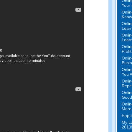
Onlin
Your 
Onlin
Know 
Onlin
Learn
Onlin
Learn
Onlin
Profi
Onlin
Busi
Onlin
You A
Onlin
Repe
Onlin
Good 
Onlin
More 
Happy
My La
2013!