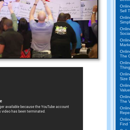
Onlin
Sell 
Onlin
Simpli
Onlin
Socia
Onlin
Mark
Onlin
The O
Onlin
Thing
Onlin
Size 
Onlin
Value
Onlin
The V
Onlin
Repe
Onlin
Find