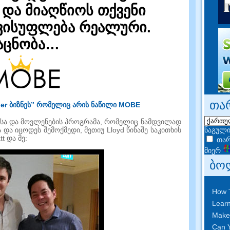
და მიაღწიოს თქვენი
ვისუფლება რეალური.
აცნობა…
თა
Tier ბიზნეს” რომელიც არის ნაწილი MOBE
სა და მოვლენების პროგრამა, რომელიც ნამდვილად
ნაგული
 და იცოდეს შემოქმედი, მეთიუ Lloyd წინაშე საკითხის
t და მე:
თარ
მიერ
ბო
How 
Learn
Make
Can Y