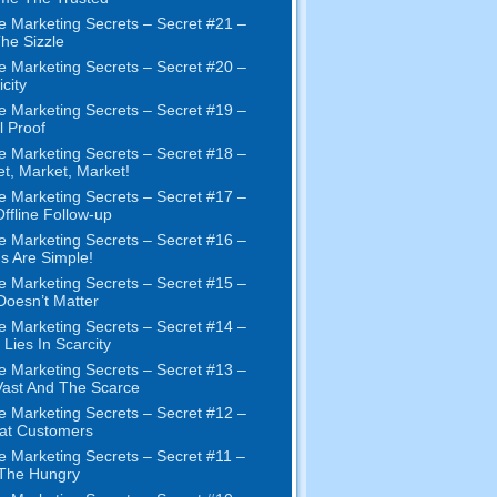
e Marketing Secrets
–
Secret
#21
–
The Sizzle
e Marketing Secrets
–
Secret
#20 –
city
e Marketing Secrets
–
Secret
#19
–
l Proof
e Marketing Secrets
–
Secret
#18
–
et
,
Market
,
Market
!
e Marketing Secrets
–
Secret
#17
–
ffline Follow-up
e Marketing Secrets
–
Secret
#16
–
s Are Simple
!
e Marketing Secrets
–
Secret
#15
–
Doesn’t Matter
e Marketing Secrets
–
Secret
#14
–
 Lies In Scarcity
e Marketing Secrets
–
Secret
#13
–
ast And The Scarce
e Marketing Secrets
–
Secret
#12
–
at Customers
e Marketing Secrets
–
Secret
#11
–
 The Hungry