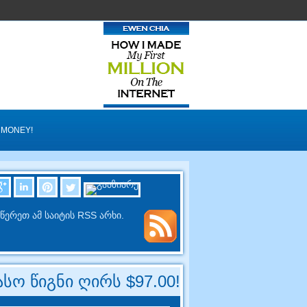
 MONEY
!
წერეთ ამ საიტის RSS არხი.
სო წიგნი ღირს $97.00!