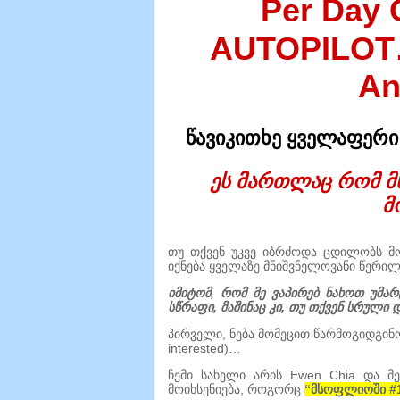
Per Day
AUTOPILOT
An
წავიკითხე ყველაფერი 
ეს მართლაც რომ მ
მ
თუ თქვენ უკვე იბრძოდა ცდილობს მ
იქნება ყველაზე მნიშვნელოვანი წერილ
იმიტომ, რომ მე ვაპირებ ნახოთ უმა
სწრაფი, მაშინაც კი, თუ თქვენ სრული დ
პირველი, ნება მომეცით წარმოგიდგინ
interested
)…
ჩემი სახელი არის Ewen Chia და მ
მოიხსენიება, როგორც
“მსოფლიოში #1